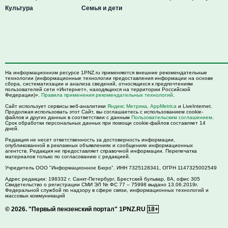
Культура
Семья и дети
На информационном ресурсе 1PNZ.ru применяются внешние рекомендательные
технологии (информационные технологии предоставления информации на основе
сбора, систематизации и анализа сведений, относящихся к предпочтениям
пользователей сети «Интернет», находящихся на территории Российской
Федерации)».
Правила применения рекомендательных технологий
.
Сайт использует сервисы веб-аналитики
Яндекс Метрика
,
AppMetrica
и LiveInternet.
Продолжая использовать этот Сайт, вы соглашаетесь с использованием cookie-
файлов и других данных в соответствии с данным
Пользовательским соглашением
.
Срок обработки персональных данных при помощи cookie-файлов составляет 14
дней.
Редакция не несет ответственность за достоверность информации,
опубликованной в рекламных объявлениях и сообщениях информационных
агентств. Редакция не предоставляет справочной информации. Перепечатка
материалов только по согласованию с редакцией.
Учредитель ООО "Информационное Бюро". ИНН 7325128341, ОГРН 1147325002549
Адрес редакции:
198332
г. Санкт-Петербург,
Брестский бульвар, 8А, офис 305
Свидетельство о регистрации СМИ ЭЛ № ФС 77 – 75998 выдано 13.06.2019г.
Федеральной службой по надзору в сфере связи, информационных технологий и
массовых коммуникаций
© 2026.
"Первый пензенский портал" 1PNZ.RU
18+