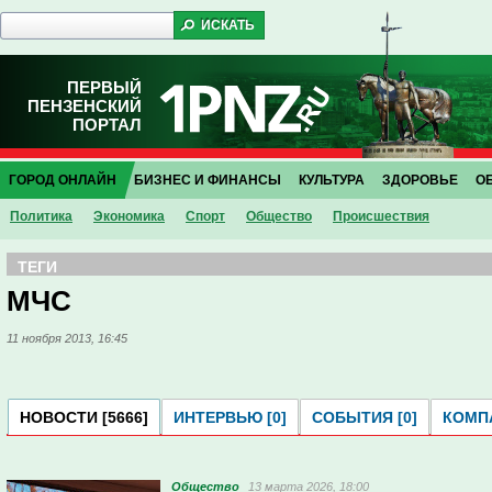
ПЕРВЫЙ
ПЕНЗЕНСКИЙ
ПОРТАЛ
ГОРОД ОНЛАЙН
БИЗНЕС И ФИНАНСЫ
КУЛЬТУРА
ЗДОРОВЬЕ
О
Политика
Экономика
Спорт
Общество
Проиcшествия
ТЕГИ
МЧС
11 ноября 2013, 16:45
НОВОСТИ [5666]
ИНТЕРВЬЮ [0]
СОБЫТИЯ [0]
КОМПА
Общество
13 марта 2026, 18:00