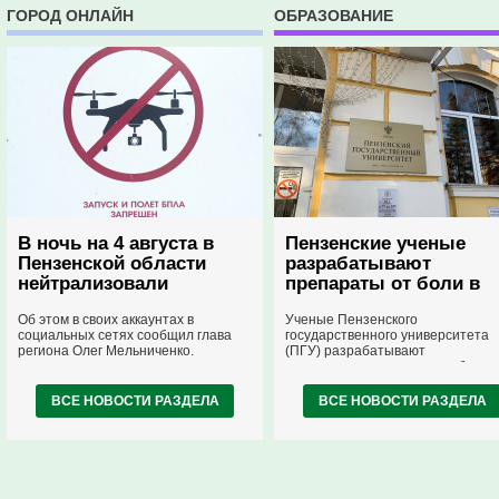
ГОРОД ОНЛАЙН
ОБРАЗОВАНИЕ
В ночь на 4 августа в
Пензенские ученые
Пензенской области
разрабатывают
нейтрализовали
препараты от боли в
вражеские дроны
горле на основе
Об этом в своих аккаунтах в
Ученые Пензенского
вербены
социальных сетях сообщил глава
государственного университета
региона Олег Мельниченко.
(ПГУ) разрабатывают
растительные леденцы от боли в
горле и препараты для
стоматологии на основе
ВСЕ НОВОСТИ РАЗДЕЛА
ВСЕ НОВОСТИ РАЗДЕЛА
лекарственной вербены.