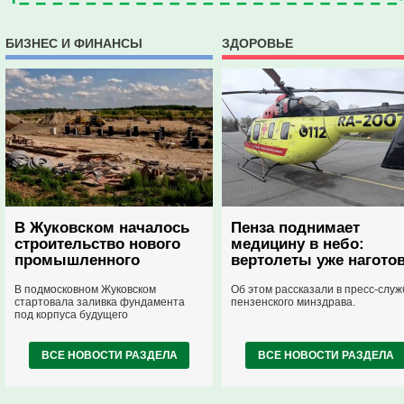
БИЗНЕС И ФИНАНСЫ
ЗДОРОВЬЕ
В Жуковском началось
Пенза поднимает
строительство нового
медицину в небо:
промышленного
вертолеты уже нагото
технопарка
В подмосковном Жуковском
Об этом рассказали в пресс-служ
стартовала заливка фундамента
пензенского минздрава.
под корпуса будущего
станкостроительного технопарка.
На выделенной территории
площадью 15,5 гектара
ВСЕ НОВОСТИ РАЗДЕЛА
ВСЕ НОВОСТИ РАЗДЕЛА
строительные работы выполняются
строго по намеченному
календарному плану.