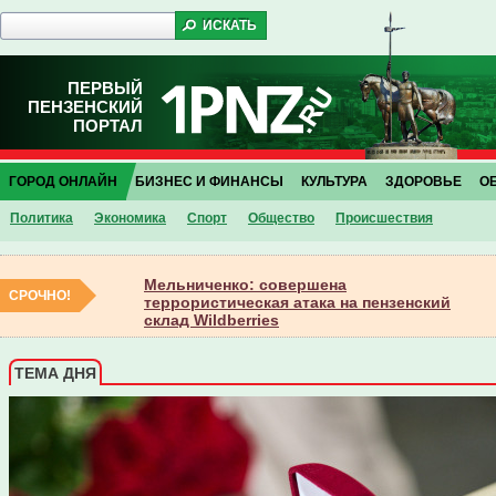
ПЕРВЫЙ
ПЕНЗЕНСКИЙ
ПОРТАЛ
ГОРОД ОНЛАЙН
БИЗНЕС И ФИНАНСЫ
КУЛЬТУРА
ЗДОРОВЬЕ
О
Политика
Экономика
Спорт
Общество
Проиcшествия
Мельниченко: совершена
СРОЧНО!
террористическая атака на пензенский
склад Wildberries
ТЕМА ДНЯ