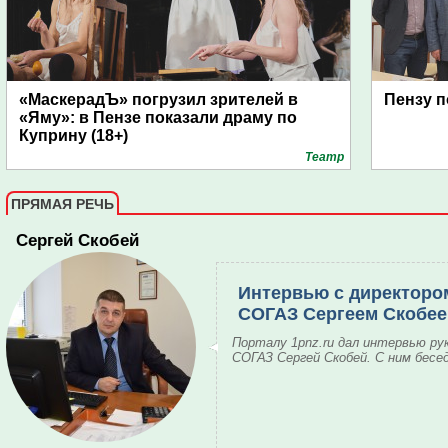
«МаскерадЪ» погрузил зрителей в
Пензу п
«Яму»: в Пензе показали драму по
Куприну (18+)
Театр
ПРЯМАЯ РЕЧЬ
Сергей Скобей
Интервью с директоро
СОГАЗ Сергеем Скобе
Порталу 1pnz.ru дал интервью ру
СОГАЗ Сергей Скобей. С ним бесе