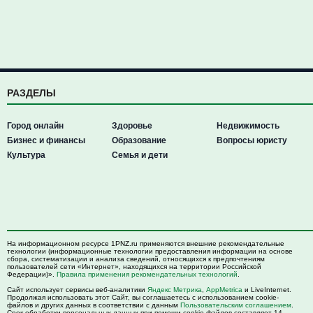
РАЗДЕЛЫ
Город онлайн
Здоровье
Недвижимость
Бизнес и финансы
Образование
Вопросы юристу
Культура
Семья и дети
На информационном ресурсе 1PNZ.ru применяются внешние рекомендательные
технологии (информационные технологии предоставления информации на основе
сбора, систематизации и анализа сведений, относящихся к предпочтениям
пользователей сети «Интернет», находящихся на территории Российской
Федерации)».
Правила применения рекомендательных технологий
.
Сайт использует сервисы веб-аналитики
Яндекс Метрика
,
AppMetrica
и LiveInternet.
Продолжая использовать этот Сайт, вы соглашаетесь с использованием cookie-
файлов и других данных в соответствии с данным
Пользовательским соглашением
.
Срок обработки персональных данных при помощи cookie-файлов составляет 14