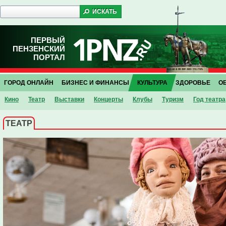
ПЕРВЫЙ
ПЕНЗЕНСКИЙ
ПОРТАЛ
ГОРОД ОНЛАЙН
БИЗНЕС И ФИНАНСЫ
КУЛЬТУРА
ЗДОРОВЬЕ
О
Кино
Театр
Выставки
Концерты
Клубы
Туризм
Год театра
ТЕАТР