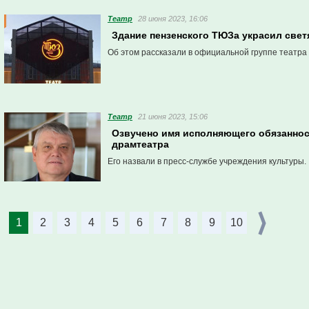
Театр
28 июня 2023, 16:06
Здание пензенского ТЮЗа украсил све
Об этом рассказали в официальной группе театра 
Театр
21 июня 2023, 15:06
Озвучено имя исполняющего обязаннос
драмтеатра
Его назвали в пресс-службе учреждения культуры.
1
2
3
4
5
6
7
8
9
10