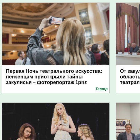
Первая Ночь театрального искусства:
От заку
пензенцам приоткрыли тайны
область
закулисья – фоторепортаж 1pnz
театра
Театр