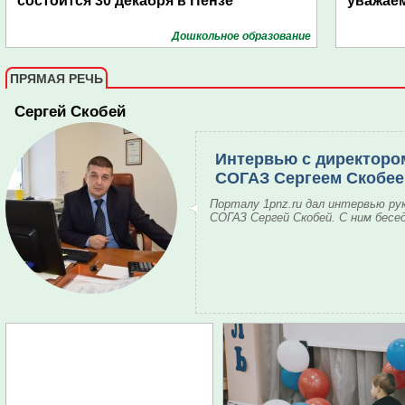
состоится 30 декабря в Пензе
уважае
Дошкольное образование
ПРЯМАЯ РЕЧЬ
Сергей Скобей
Интервью с директоро
СОГАЗ Сергеем Скобе
Порталу 1pnz.ru дал интервью ру
СОГАЗ Сергей Скобей. С ним бесе