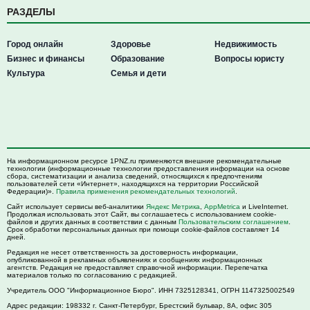
РАЗДЕЛЫ
Город онлайн
Здоровье
Недвижимость
Бизнес и финансы
Образование
Вопросы юристу
Культура
Семья и дети
На информационном ресурсе 1PNZ.ru применяются внешние рекомендательные
технологии (информационные технологии предоставления информации на основе
сбора, систематизации и анализа сведений, относящихся к предпочтениям
пользователей сети «Интернет», находящихся на территории Российской
Федерации)».
Правила применения рекомендательных технологий
.
Сайт использует сервисы веб-аналитики
Яндекс Метрика
,
AppMetrica
и LiveInternet.
Продолжая использовать этот Сайт, вы соглашаетесь с использованием cookie-
файлов и других данных в соответствии с данным
Пользовательским соглашением
.
Срок обработки персональных данных при помощи cookie-файлов составляет 14
дней.
Редакция не несет ответственность за достоверность информации,
опубликованной в рекламных объявлениях и сообщениях информационных
агентств. Редакция не предоставляет справочной информации. Перепечатка
материалов только по согласованию с редакцией.
Учредитель ООО "Информационное Бюро". ИНН 7325128341, ОГРН 1147325002549
Адрес редакции:
198332
г. Санкт-Петербург,
Брестский бульвар, 8А, офис 305