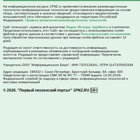
На информационном ресурсе 1PNZ.ru применяются внешние рекомендательные
технологии (информационные технологии предоставления информации на основе
сбора, систематизации и анализа сведений, относящихся к предпочтениям
пользователей сети «Интернет», находящихся на территории Российской
Федерации)».
Правила применения рекомендательных технологий
.
Сайт использует сервисы веб-аналитики
Яндекс Метрика
,
AppMetrica
и LiveInternet.
Продолжая использовать этот Сайт, вы соглашаетесь с использованием cookie-
файлов и других данных в соответствии с данным
Пользовательским соглашением
.
Срок обработки персональных данных при помощи cookie-файлов составляет 14
дней.
Редакция не несет ответственность за достоверность информации,
опубликованной в рекламных объявлениях и сообщениях информационных
агентств. Редакция не предоставляет справочной информации. Перепечатка
материалов только по согласованию с редакцией.
Учредитель ООО "Информационное Бюро". ИНН 7325128341, ОГРН 1147325002549
Адрес редакции:
198332
г. Санкт-Петербург,
Брестский бульвар, 8А, офис 305
Свидетельство о регистрации СМИ ЭЛ № ФС 77 – 75998 выдано 13.06.2019г.
Федеральной службой по надзору в сфере связи, информационных технологий и
массовых коммуникаций
© 2026.
"Первый пензенский портал" 1PNZ.RU
18+