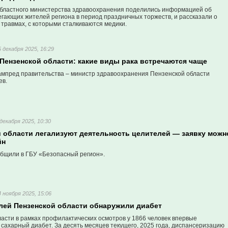
бластного министерства здравоохранения поделились информацией об
егающих жителей региона в период праздничных торжеств, и рассказали о
травмах, с которыми сталкиваются медики.
5 декабря 2025, 16:29
Пензенской области: какие виды рака встречаются чаще
ампред правительства – министр здравоохранения Пензенской области
ев.
 декабря 2025, 10:30
й области легализуют деятельность целителей — заявку можн
йн
бщили в ГБУ «Безопасный регион».
4 ноября 2025, 15:06
елей Пензенской области обнаружили диабет
асти в рамках профилактических осмотров у 1866 человек впервые
сахарный диабет. За десять месяцев текущего, 2025 года, диспансеризацию