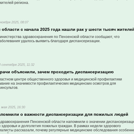
жителей региона.
 ноября 2025, 08:07
 области с начала 2025 года нашли рак у шести тысяч жителе
министерства здравоохранения по Пензенской области сообщают, что
заболевания удалось выявить благодаря диспансеризации.
4 сентября 2025, 11:32
врачи объяснили, зачем проходить диспансеризацию
ластном центре общественного здоровья и медицинской профилактики
мание на значимости профилактических медицинских осмотров для
инсультов.
1 мая 2025, 16:30
апомнили о важности диспансеризации для пожилых людей
здравоохранения Пензенской области напомнили о значении диспансеризац
 здоровья и долголетия пожилых граждан. В рамках недели здорового
иалисты рассказали, почему регулярные медицинские обследования особенн