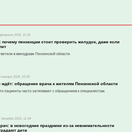
 февраля 2026, 11:30
: почему пензенцам стоит проверить желудок, даже если
лит
тветили в минздраве Пензенской области.
3 января 2026, 10:30
е ждёт: обращение врача к жителям Пензенской области
что пациенты часто затягивают с обращением к специалистам.
1 декабря 2025, 11:44
рач: в новогодние праздники из-за невнимательности
традают дети