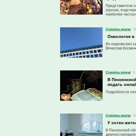
Представители о
угрозах, подстер
наиболее частых 
Советы врача
2
Онкология в 
Их перечислил з
Вячеслав Космач
Советы врача
5
В Пензенско
подать онла
Подробности соо
Советы врача
1
У сотен жит
В Пензенской обл
диагностировали 