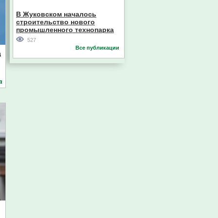
В Жуковском началось
строительство нового
промышленного технопарка
Главный судебный пристав
527
Пензенской области
Все публикации
а
а