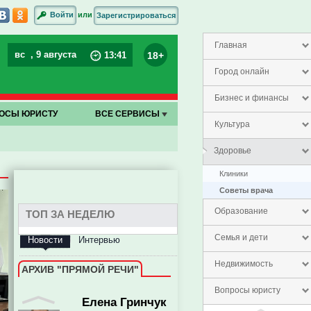
или
Войти
Зарегистрироваться
Главная
вс
, 9 августа
18+
13
:
41
Город онлайн
Бизнес и финансы
ОСЫ ЮРИСТУ
ВСЕ СЕРВИСЫ
Культура
Здоровье
Клиники
Советы врача
Образование
ТОП ЗА НЕДЕЛЮ
Семья и дети
Новости
Интервью
Недвижимость
АРХИВ "ПРЯМОЙ РЕЧИ"
Елена Гринчук
Вопросы юристу