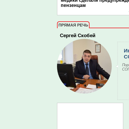
медики сделали предупрежд
пензенцам
ПРЯМАЯ РЕЧЬ
Сергей Скобей
И
С
Пор
СОГ