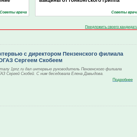
ение
вакцины от гонконгского гриппа
Советы врача
Советы врач
Предложить своего кандидат
нтервью с директором Пензенского филиала
ОГАЗ Сергеем Скобеем
талу 1pnz.ru дал интервью руководитель Пензенского филиала
АЗ Сергей Скобей. С ним беседовала Елена Давыдова.
Подробнее