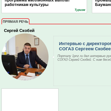
программа миллионных выплат
промыш
работникам культуры
Бауман
Туризм
ПРЯМАЯ РЕЧЬ
Сергей Скобей
Интервью с директоро
СОГАЗ Сергеем Скобе
Порталу 1pnz.ru дал интервью ру
СОГАЗ Сергей Скобей. С ним бесе