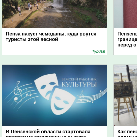
Пенза пакует чемоданы: куда рвутся
Пензенц
туристы этой весной
границе
перед о
Туризм
В Пензенской области стартовала
Как пен