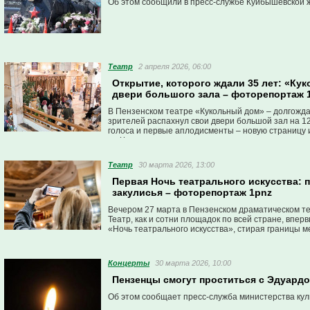
Об этом сообщили в пресс-службе Куйбышевской 
Театр
2 апреля 2026, 06:00
Открытие, которого ждали 35 лет: «Ку
двери большого зала – фоторепортаж 
В Пензенском театре «Кукольный дом» – долгожда
зрителей распахнул свои двери большой зал на 12
голоса и первые аплодисменты – новую страницу 
по Чехову.
Театр
30 марта 2026, 13:00
Первая Ночь театрального искусства: 
закулисья – фоторепортаж 1pnz
Вечером 27 марта в Пензенском драматическом т
Театр, как и сотни площадок по всей стране, впер
«Ночь театрального искусства», стирая границы 
Концерты
30 марта 2026, 10:00
Пензенцы смогут проститься с Эдуард
Об этом сообщает пресс-служба министерства кул