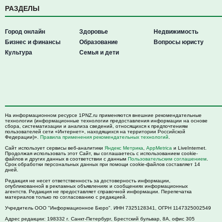
РАЗДЕЛЫ
Город онлайн
Здоровье
Недвижимость
Бизнес и финансы
Образование
Вопросы юристу
Культура
Семья и дети
На информационном ресурсе 1PNZ.ru применяются внешние рекомендательные
технологии (информационные технологии предоставления информации на основе
сбора, систематизации и анализа сведений, относящихся к предпочтениям
пользователей сети «Интернет», находящихся на территории Российской
Федерации)».
Правила применения рекомендательных технологий
.
Сайт использует сервисы веб-аналитики
Яндекс Метрика
,
AppMetrica
и LiveInternet.
Продолжая использовать этот Сайт, вы соглашаетесь с использованием cookie-
файлов и других данных в соответствии с данным
Пользовательским соглашением
.
Срок обработки персональных данных при помощи cookie-файлов составляет 14
дней.
Редакция не несет ответственность за достоверность информации,
опубликованной в рекламных объявлениях и сообщениях информационных
агентств. Редакция не предоставляет справочной информации. Перепечатка
материалов только по согласованию с редакцией.
Учредитель ООО "Информационное Бюро". ИНН 7325128341, ОГРН 1147325002549
Адрес редакции:
198332
г. Санкт-Петербург,
Брестский бульвар, 8А, офис 305