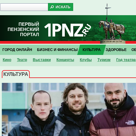
ПЕРВЫЙ
ПЕНЗЕНСКИЙ
ПОРТАЛ
ГОРОД ОНЛАЙН
БИЗНЕС И ФИНАНСЫ
КУЛЬТУРА
ЗДОРОВЬЕ
О
Кино
Театр
Выставки
Концерты
Клубы
Туризм
Год театра
КУЛЬТУРА