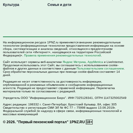
Культура
Семья и дети
На информационном ресурсе 1PNZ.ru применяются внешние рекомендательные
технологии (информационные технологии предоставления информации на основе
сбора, систематизации и анализа сведений, относящихся к предпочтениям
пользователей сети «Интернет», находящихся на территории Российской
Федерации)».
Правила применения рекомендательных технологий
.
Сайт использует сервисы веб-аналитики
Яндекс Метрика
,
AppMetrica
и LiveInternet.
Продолжая использовать этот Сайт, вы соглашаетесь с использованием cookie-
файлов и других данных в соответствии с данным
Пользовательским соглашением
.
Срок обработки персональных данных при помощи cookie-файлов составляет 14
дней.
Редакция не несет ответственность за достоверность информации,
опубликованной в рекламных объявлениях и сообщениях информационных
агентств. Редакция не предоставляет справочной информации. Перепечатка
материалов только по согласованию с редакцией.
Учредитель ООО "Информационное Бюро". ИНН 7325128341, ОГРН 1147325002549
Адрес редакции:
198332
г. Санкт-Петербург,
Брестский бульвар, 8А, офис 305
Свидетельство о регистрации СМИ ЭЛ № ФС 77 – 75998 выдано 13.06.2019г.
Федеральной службой по надзору в сфере связи, информационных технологий и
массовых коммуникаций
© 2026.
"Первый пензенский портал" 1PNZ.RU
18+