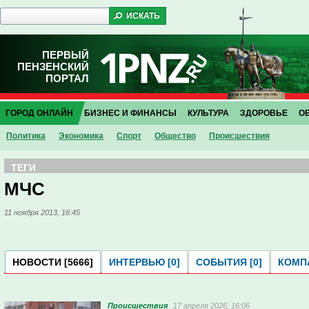
ПЕРВЫЙ
ПЕНЗЕНСКИЙ
ПОРТАЛ
ГОРОД ОНЛАЙН
БИЗНЕС И ФИНАНСЫ
КУЛЬТУРА
ЗДОРОВЬЕ
О
Политика
Экономика
Спорт
Общество
Проиcшествия
ТЕГИ
МЧС
11 ноября 2013, 16:45
НОВОСТИ [5666]
ИНТЕРВЬЮ [0]
СОБЫТИЯ [0]
КОМПА
Проиcшествия
17 апреля 2026, 16:06