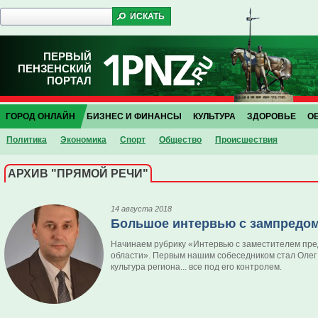
ПЕРВЫЙ
ПЕНЗЕНСКИЙ
ПОРТАЛ
ГОРОД ОНЛАЙН
БИЗНЕС И ФИНАНСЫ
КУЛЬТУРА
ЗДОРОВЬЕ
О
Политика
Экономика
Спорт
Общество
Проиcшествия
АРХИВ "ПРЯМОЙ РЕЧИ"
14 августа 2018
Большое интервью с зампредом
Начинаем рубрику «Интервью с заместителем пре
области». Первым нашим собеседником стал Олег 
культура региона... все под его контролем.