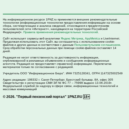
На информационном ресурсе 1PNZ.ru применяются внешние рекомендательные
технологии (информационные технологии предоставления информации на основе
сбора, систематизации и анализа сведений, относящихся к предпочтениям
пользователей сети «Интернет», находящихся на территории Российской
Федерации)».
Правила применения рекомендательных технологий
.
Сайт использует сервисы веб-аналитики
Яндекс Метрика
,
AppMetrica
и LiveInternet.
Продолжая использовать этот Сайт, вы соглашаетесь с использованием cookie-
файлов и других данных в соответствии с данным
Пользовательским соглашением
.
Срок обработки персональных данных при помощи cookie-файлов составляет 14
дней.
Редакция не несет ответственность за достоверность информации,
опубликованной в рекламных объявлениях и сообщениях информационных
агентств. Редакция не предоставляет справочной информации. Перепечатка
материалов только по согласованию с редакцией.
Учредитель ООО "Информационное Бюро". ИНН 7325128341, ОГРН 1147325002549
Адрес редакции:
198332
г. Санкт-Петербург,
Брестский бульвар, 8А, офис 305
Свидетельство о регистрации СМИ ЭЛ № ФС 77 – 75998 выдано 13.06.2019г.
Федеральной службой по надзору в сфере связи, информационных технологий и
массовых коммуникаций
© 2026.
"Первый пензенский портал" 1PNZ.RU
18+