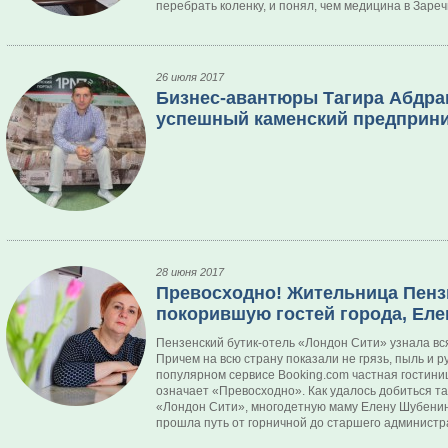
перебрать коленку, и понял, чем медицина в Заре
26 июля 2017
Бизнес-авантюры Тагира Абдра
успешный каменский предприн
28 июня 2017
Превосходно! Жительница Пензы
покорившую гостей города, Еле
Пензенский бутик-отель «Лондон Сити» узнала вс
Причем на всю страну показали не грязь, пыль и р
популярном сервисе Booking.com частная гостиниц
означает «Превосходно». Как удалось добиться та
«Лондон Сити», многодетную маму Елену Шубенину.
прошла путь от горничной до старшего администр