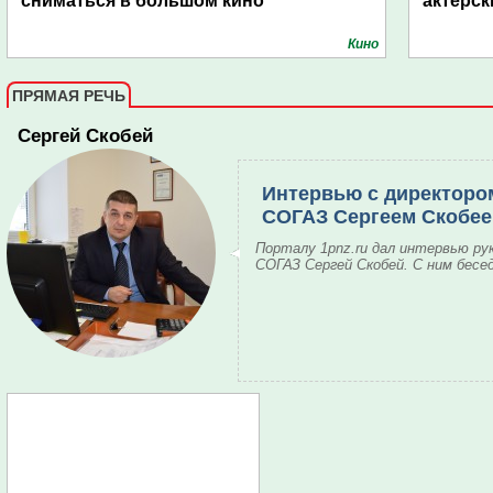
сниматься в большом кино
актёрск
Кино
ПРЯМАЯ РЕЧЬ
Сергей Скобей
Интервью с директоро
СОГАЗ Сергеем Скобе
Порталу 1pnz.ru дал интервью ру
СОГАЗ Сергей Скобей. С ним бесе