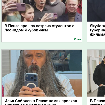
В Пензе прошла встреча студентов с
Якубови
Леонидом Якубовичем
губерна
фильма
Кино
Илья Соболев в Пензе: комик приехал
В Пенз