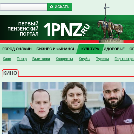
ПЕРВЫЙ
ПЕНЗЕНСКИЙ
ПОРТАЛ
ГОРОД ОНЛАЙН
БИЗНЕС И ФИНАНСЫ
КУЛЬТУРА
ЗДОРОВЬЕ
О
Кино
Театр
Выставки
Концерты
Клубы
Туризм
Год театра
КИНО