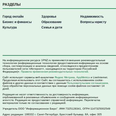
РАЗДЕЛЫ
Город онлайн
Здоровье
Недвижимость
Бизнес и финансы
Образование
Вопросы юристу
Культура
Семья и дети
На информационном ресурсе 1PNZ.ru применяются внешние рекомендательные
технологии (информационные технологии предоставления информации на основе
сбора, систематизации и анализа сведений, относящихся к предпочтениям
пользователей сети «Интернет», находящихся на территории Российской
Федерации)».
Правила применения рекомендательных технологий
.
Сайт использует сервисы веб-аналитики
Яндекс Метрика
,
AppMetrica
и LiveInternet.
Продолжая использовать этот Сайт, вы соглашаетесь с использованием cookie-
файлов и других данных в соответствии с данным
Пользовательским соглашением
.
Срок обработки персональных данных при помощи cookie-файлов составляет 14
дней.
Редакция не несет ответственность за достоверность информации,
опубликованной в рекламных объявлениях и сообщениях информационных
агентств. Редакция не предоставляет справочной информации. Перепечатка
материалов только по согласованию с редакцией.
Учредитель ООО "Информационное Бюро". ИНН 7325128341, ОГРН 1147325002549
Адрес редакции:
198332
г. Санкт-Петербург,
Брестский бульвар, 8А, офис 305