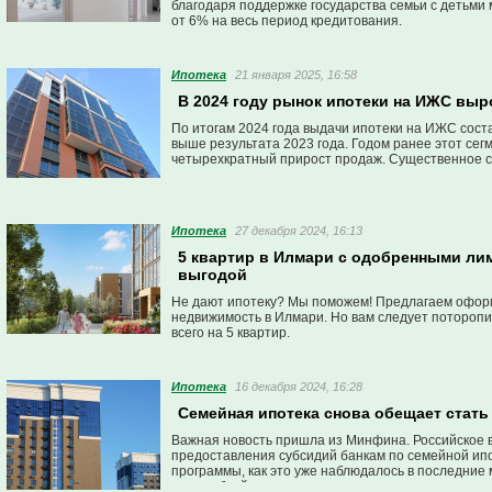
благодаря поддержке государства семьи с детьми 
от 6% на весь период кредитования.
Ипотека
21 января 2025, 16:58
В 2024 году рынок ипотеки на ИЖС выр
По итогам 2024 года выдачи ипотеки на ИЖС соста
выше результата 2023 года. Годом ранее этот се
четырехкратный прирост продаж. Существенное с
изменения господдержки и выросших рыночных ст
Ипотека
27 декабря 2024, 16:13
5 квартир в Илмари с одобренными лим
выгодой
Не дают ипотеку? Мы поможем! Предлагаем оформ
недвижимость в Илмари. Но вам следует потороп
всего на 5 квартир.
Ипотека
16 декабря 2024, 16:28
Семейная ипотека снова обещает стать
Важная новость пришла из Минфина. Российское 
предоставления субсидий банкам по семейной ипо
программы, как это уже наблюдалось в последние
трлн рублей.