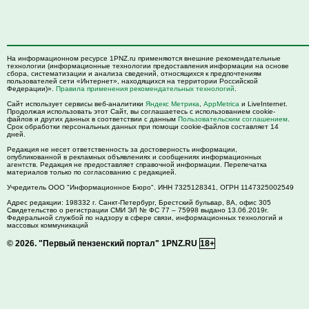
На информационном ресурсе 1PNZ.ru применяются внешние рекомендательные
технологии (информационные технологии предоставления информации на основе
сбора, систематизации и анализа сведений, относящихся к предпочтениям
пользователей сети «Интернет», находящихся на территории Российской
Федерации)».
Правила применения рекомендательных технологий
.
Сайт использует сервисы веб-аналитики
Яндекс Метрика
,
AppMetrica
и LiveInternet.
Продолжая использовать этот Сайт, вы соглашаетесь с использованием cookie-
файлов и других данных в соответствии с данным
Пользовательским соглашением
.
Срок обработки персональных данных при помощи cookie-файлов составляет 14
дней.
Редакция не несет ответственность за достоверность информации,
опубликованной в рекламных объявлениях и сообщениях информационных
агентств. Редакция не предоставляет справочной информации. Перепечатка
материалов только по согласованию с редакцией.
Учредитель ООО "Информационное Бюро". ИНН 7325128341, ОГРН 1147325002549
Адрес редакции:
198332
г. Санкт-Петербург,
Брестский бульвар, 8А, офис 305
Свидетельство о регистрации СМИ ЭЛ № ФС 77 – 75998 выдано 13.06.2019г.
Федеральной службой по надзору в сфере связи, информационных технологий и
массовых коммуникаций
© 2026.
"Первый пензенский портал" 1PNZ.RU
18+