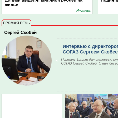
детьми выделят миллион рублей на
поднят
жилье
Ипотека
ПРЯМАЯ РЕЧЬ
Сергей Скобей
Интервью с директоро
СОГАЗ Сергеем Скобе
Порталу 1pnz.ru дал интервью ру
СОГАЗ Сергей Скобей. С ним бесе