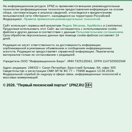
На информационном ресурсе 1PNZ.ru применяются внешние рекомендательные
технологии (информационные технологии предоставления информации на основе
сбора, систематизации и анализа сведений, относящихся к предпочтениям
пользователей сети «Интернет», находящихся на территории Российской
Федерации)».
Правила применения рекомендательных технологий
.
Сайт использует сервисы веб-аналитики
Яндекс Метрика
,
AppMetrica
и LiveInternet.
Продолжая использовать этот Сайт, вы соглашаетесь с использованием cookie-
файлов и других данных в соответствии с данным
Пользовательским соглашением
.
Срок обработки персональных данных при помощи cookie-файлов составляет 14
дней.
Редакция не несет ответственность за достоверность информации,
опубликованной в рекламных объявлениях и сообщениях информационных
агентств. Редакция не предоставляет справочной информации. Перепечатка
материалов только по согласованию с редакцией.
Учредитель ООО "Информационное Бюро". ИНН 7325128341, ОГРН 1147325002549
Адрес редакции:
198332
г. Санкт-Петербург,
Брестский бульвар, 8А, офис 305
Свидетельство о регистрации СМИ ЭЛ № ФС 77 – 75998 выдано 13.06.2019г.
Федеральной службой по надзору в сфере связи, информационных технологий и
массовых коммуникаций
© 2026.
"Первый пензенский портал" 1PNZ.RU
18+