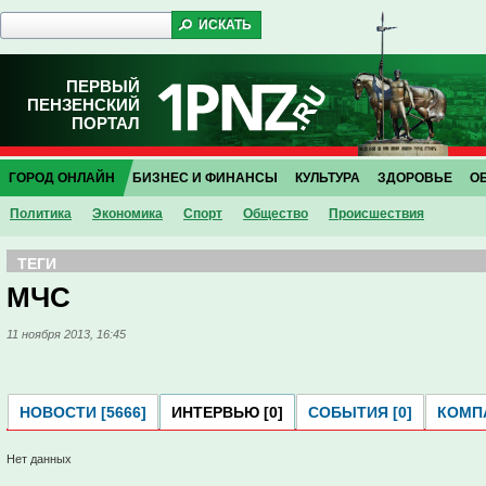
ПЕРВЫЙ
ПЕНЗЕНСКИЙ
ПОРТАЛ
ГОРОД ОНЛАЙН
БИЗНЕС И ФИНАНСЫ
КУЛЬТУРА
ЗДОРОВЬЕ
О
Политика
Экономика
Спорт
Общество
Проиcшествия
ТЕГИ
МЧС
11 ноября 2013, 16:45
НОВОСТИ [5666]
ИНТЕРВЬЮ [0]
СОБЫТИЯ [0]
КОМПА
Нет данных