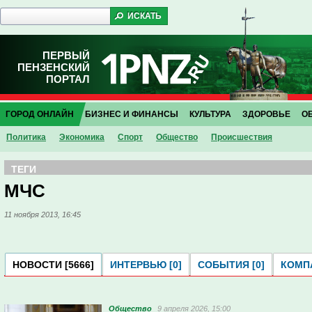
ПЕРВЫЙ
ПЕНЗЕНСКИЙ
ПОРТАЛ
ГОРОД ОНЛАЙН
БИЗНЕС И ФИНАНСЫ
КУЛЬТУРА
ЗДОРОВЬЕ
О
Политика
Экономика
Спорт
Общество
Проиcшествия
ТЕГИ
МЧС
11 ноября 2013, 16:45
НОВОСТИ [5666]
ИНТЕРВЬЮ [0]
СОБЫТИЯ [0]
КОМПА
Общество
9 апреля 2026, 15:00