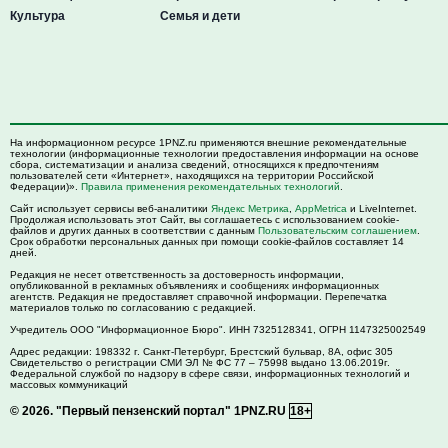
Культура
Семья и дети
На информационном ресурсе 1PNZ.ru применяются внешние рекомендательные
технологии (информационные технологии предоставления информации на основе
сбора, систематизации и анализа сведений, относящихся к предпочтениям
пользователей сети «Интернет», находящихся на территории Российской
Федерации)».
Правила применения рекомендательных технологий
.
Сайт использует сервисы веб-аналитики
Яндекс Метрика
,
AppMetrica
и LiveInternet.
Продолжая использовать этот Сайт, вы соглашаетесь с использованием cookie-
файлов и других данных в соответствии с данным
Пользовательским соглашением
.
Срок обработки персональных данных при помощи cookie-файлов составляет 14
дней.
Редакция не несет ответственность за достоверность информации,
опубликованной в рекламных объявлениях и сообщениях информационных
агентств. Редакция не предоставляет справочной информации. Перепечатка
материалов только по согласованию с редакцией.
Учредитель ООО "Информационное Бюро". ИНН 7325128341, ОГРН 1147325002549
Адрес редакции:
198332
г. Санкт-Петербург,
Брестский бульвар, 8А, офис 305
Свидетельство о регистрации СМИ ЭЛ № ФС 77 – 75998 выдано 13.06.2019г.
Федеральной службой по надзору в сфере связи, информационных технологий и
массовых коммуникаций
© 2026.
"Первый пензенский портал" 1PNZ.RU
18+