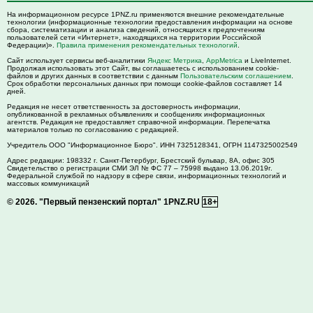
На информационном ресурсе 1PNZ.ru применяются внешние рекомендательные
технологии (информационные технологии предоставления информации на основе
сбора, систематизации и анализа сведений, относящихся к предпочтениям
пользователей сети «Интернет», находящихся на территории Российской
Федерации)».
Правила применения рекомендательных технологий
.
Сайт использует сервисы веб-аналитики
Яндекс Метрика
,
AppMetrica
и LiveInternet.
Продолжая использовать этот Сайт, вы соглашаетесь с использованием cookie-
файлов и других данных в соответствии с данным
Пользовательским соглашением
.
Срок обработки персональных данных при помощи cookie-файлов составляет 14
дней.
Редакция не несет ответственность за достоверность информации,
опубликованной в рекламных объявлениях и сообщениях информационных
агентств. Редакция не предоставляет справочной информации. Перепечатка
материалов только по согласованию с редакцией.
Учредитель ООО "Информационное Бюро". ИНН 7325128341, ОГРН 1147325002549
Адрес редакции:
198332
г. Санкт-Петербург,
Брестский бульвар, 8А, офис 305
Свидетельство о регистрации СМИ ЭЛ № ФС 77 – 75998 выдано 13.06.2019г.
Федеральной службой по надзору в сфере связи, информационных технологий и
массовых коммуникаций
© 2026.
"Первый пензенский портал" 1PNZ.RU
18+