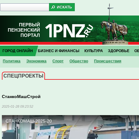
ПЕРВЫЙ
ПЕНЗЕНСКИЙ
ПОРТАЛ
ГОРОД ОНЛАЙН
БИЗНЕС И ФИНАНСЫ
КУЛЬТУРА
ЗДОРОВЬЕ
О
Политика
Экономика
Спорт
Общество
Проиcшествия
СПЕЦПРОЕКТЫ
СтанкоМашСтрой
2025-01-28 09:23:52