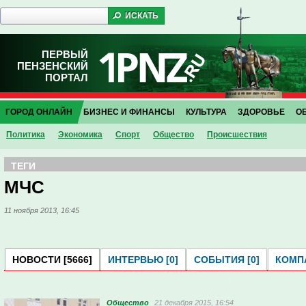
ПЕРВЫЙ
ПЕНЗЕНСКИЙ
ПОРТАЛ
ГОРОД ОНЛАЙН
БИЗНЕС И ФИНАНСЫ
КУЛЬТУРА
ЗДОРОВЬЕ
О
Политика
Экономика
Спорт
Общество
Проиcшествия
ТЕГИ
МЧС
11 ноября 2013, 16:45
НОВОСТИ [5666]
ИНТЕРВЬЮ [0]
СОБЫТИЯ [0]
КОМПА
Общество
21 декабря 2015, 16:54