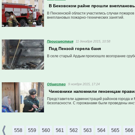
В Бековском райне прошли внепланов
В Пензенской области участились случаи пожаров
внеплановых пожарно-технических занятий.
Проиcшествия
11 декабря 2015, 10:58
Под Пензой горела баня
В селе старый Ардым произошло возгорание срубо
Общество
9 ноября 2015, 17:24
Чиновники напомнили пензенцам прави
Представители администраций районов города и
безопасности. С горожанами были проведены инс
558
559
560
561
562
563
564
565
566