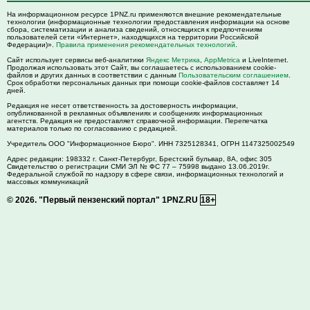
На информационном ресурсе 1PNZ.ru применяются внешние рекомендательные
технологии (информационные технологии предоставления информации на основе
сбора, систематизации и анализа сведений, относящихся к предпочтениям
пользователей сети «Интернет», находящихся на территории Российской
Федерации)».
Правила применения рекомендательных технологий
.
Сайт использует сервисы веб-аналитики
Яндекс Метрика
,
AppMetrica
и LiveInternet.
Продолжая использовать этот Сайт, вы соглашаетесь с использованием cookie-
файлов и других данных в соответствии с данным
Пользовательским соглашением
.
Срок обработки персональных данных при помощи cookie-файлов составляет 14
дней.
Редакция не несет ответственность за достоверность информации,
опубликованной в рекламных объявлениях и сообщениях информационных
агентств. Редакция не предоставляет справочной информации. Перепечатка
материалов только по согласованию с редакцией.
Учредитель ООО "Информационное Бюро". ИНН 7325128341, ОГРН 1147325002549
Адрес редакции:
198332
г. Санкт-Петербург,
Брестский бульвар, 8А, офис 305
Свидетельство о регистрации СМИ ЭЛ № ФС 77 – 75998 выдано 13.06.2019г.
Федеральной службой по надзору в сфере связи, информационных технологий и
массовых коммуникаций
© 2026.
"Первый пензенский портал" 1PNZ.RU
18+