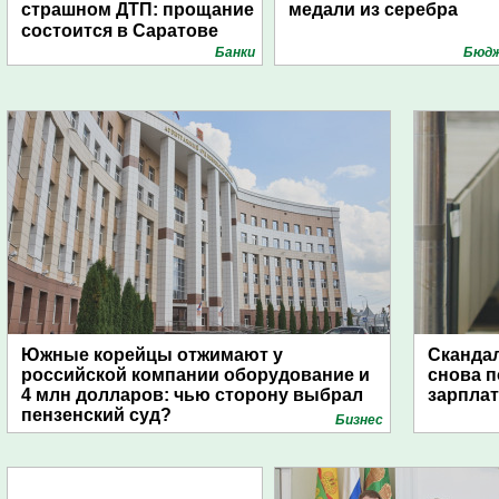
страшном ДТП: прощание
медали из серебра
состоится в Саратове
Банки
Бюд
Южные корейцы отжимают у
Скандал
российской компании оборудование и
снова п
4 млн долларов: чью сторону выбрал
зарпла
пензенский суд?
Бизнес