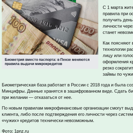
С 1 марта жит
правила при о
получить день
личности чер
станет невозм
Как поясняют 
технологии р
лицу или голо
Биометрия вместо паспорта: в Пензе меняются
оформления кр
правила выдачи микрокредитов
резко сократи
займы по чуж
Биометрическая база работает в России с 2018 года и была со
Минцифры. Данные хранятся в зашифрованном виде. Сдать би
при желании — отказаться от нее.
По новым правилам микрофинансовые организации смогут выда
клиента, либо после подтверждения его личности через систе
«чужих» кредитов технически невозможным.
Фото: 1pnz.ru