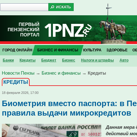
ПЕРВЫЙ
ПЕНЗЕНСКИЙ
ПОРТАЛ
ГОРОД ОНЛАЙН
БИЗНЕС И ФИНАНСЫ
КУЛЬТУРА
ЗДОРОВЬЕ
О
Банки
Кредиты
Бюджет
Бизнес
Налоги и штрафы
Авто
Новости Пензы
→
Бизнес и финансы
→
Кредиты
КРЕДИТЫ
18 февраля 2026, 17:00
Биометрия вместо паспорта: в П
правила выдачи микрокредитов
Данная мера
действий мо