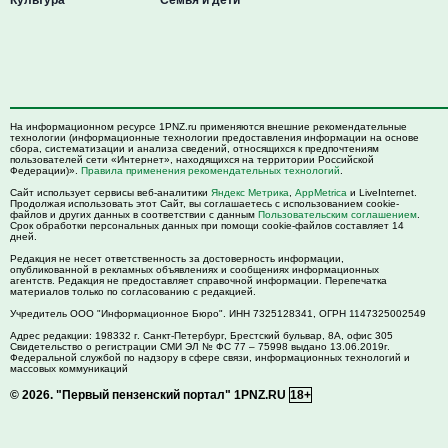
На информационном ресурсе 1PNZ.ru применяются внешние рекомендательные
технологии (информационные технологии предоставления информации на основе
сбора, систематизации и анализа сведений, относящихся к предпочтениям
пользователей сети «Интернет», находящихся на территории Российской
Федерации)».
Правила применения рекомендательных технологий
.
Сайт использует сервисы веб-аналитики
Яндекс Метрика
,
AppMetrica
и LiveInternet.
Продолжая использовать этот Сайт, вы соглашаетесь с использованием cookie-
файлов и других данных в соответствии с данным
Пользовательским соглашением
.
Срок обработки персональных данных при помощи cookie-файлов составляет 14
дней.
Редакция не несет ответственность за достоверность информации,
опубликованной в рекламных объявлениях и сообщениях информационных
агентств. Редакция не предоставляет справочной информации. Перепечатка
материалов только по согласованию с редакцией.
Учредитель ООО "Информационное Бюро". ИНН 7325128341, ОГРН 1147325002549
Адрес редакции:
198332
г. Санкт-Петербург,
Брестский бульвар, 8А, офис 305
Свидетельство о регистрации СМИ ЭЛ № ФС 77 – 75998 выдано 13.06.2019г.
Федеральной службой по надзору в сфере связи, информационных технологий и
массовых коммуникаций
© 2026.
"Первый пензенский портал" 1PNZ.RU
18+