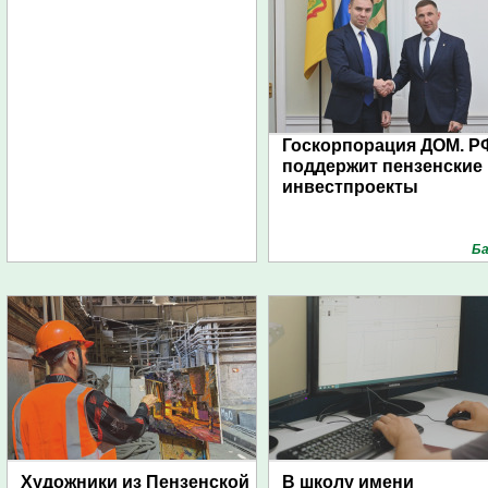
Госкорпорация ДОМ. Р
поддержит пензенские
инвестпроекты
Ба
Художники из Пензенской
В школу имени