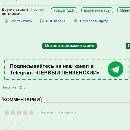
Другие статьи
Прочее:
кредит (111)
документы (32)
Минис
по темам:
Распечатать
PDF версия
Переслать другу
Оставить комментарий
Новости smi2.ru
КОММЕНТАРИИ
- Нажмите ,чтобы оценить