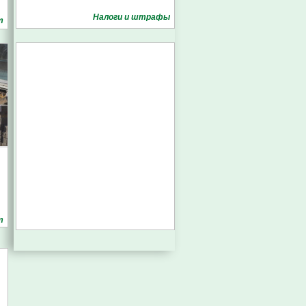
Налоги и штрафы
т
т