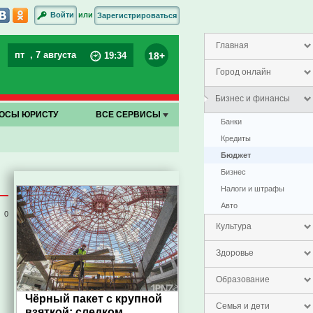
или
Войти
Зарегистрироваться
Главная
пт
, 7 августа
18+
19
:
34
Город онлайн
Бизнес и финансы
ОСЫ ЮРИСТУ
ВСЕ СЕРВИСЫ
Банки
Кредиты
Бюджет
Бизнес
Налоги и штрафы
Авто
0
Культура
Здоровье
Образование
Чёрный пакет с крупной
Семья и дети
взяткой: следком