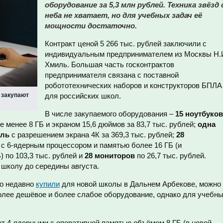
оборудование за 5,3 млн рублей. Техника звёзд 
неба не хватает, но для учебных задач её
мощности достаточно.
Контракт ценой 5 266 тыс. рублей заключили с
индивидуальным предпринимателем из Москвы Н.
Хмиль. Большая часть госконтрактов
предпринимателя связана с поставной
робототехнических наборов и конструкторов БПЛА
 закупают
для российских школ.
В числе закупаемого оборудования –
15 ноутбуков
 менее 8 ГБ и экраном 15,6 дюймов за 83,7 тыс. рублей;
одна
ель
с разрешением экрана 4К за 369,3 тыс. рублей;
28
с 6-ядерным процессором и памятью более 16 ГБ (и
 по 103,3 тыс. рублей и
28 мониторов
по 26,7 тыс. рублей.
школу до середины августа.
то недавно
купили
для новой школы в Дальнем Арбекове, можно
более дешёвое и более слабое оборудование, однако для учебн
ут 4-ядерными с оперативной памятью объёмом 8 ГБ (в новой