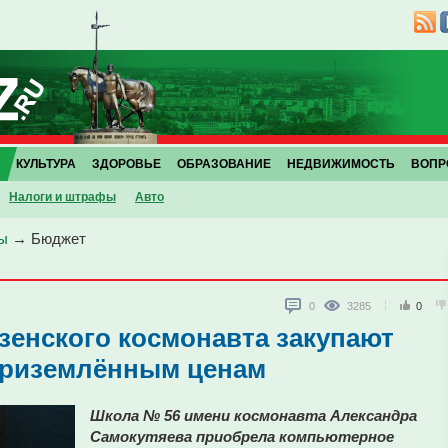
КУЛЬТУРА
ЗДОРОВЬЕ
ОБРАЗОВАНИЕ
НЕДВИЖИМОСТЬ
ВОПР
Налоги и штрафы
Авто
ы
→
Бюджет
0
3285
0
зенского космонавта закупают
приземлённым ценам
Школа № 56 имени космонавта Александра
Самокутяева приобрела компьютерное