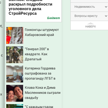
с
раскрыл подробности
Недвижимость
уголовного дела
СтройРесурса
Вопросы юристу
Бюджет
И.
НАВЕРХ
Гонконгцы штурмуют
Хабаровский край
“Генерал 200” в
квадрате. Как
с
Драпатый
переплюнул Сырского
Катерина Гордеева
оштрафована за
пропаганду ЛГБТ в
интернете - Новости
Клава Кока и Дима
на Вести.ru
Масленников сыграли
ых
свадьбу
"С каждым годом