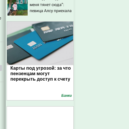
меня тянет сюда":
певица Алсу приехала
в татарскую деревню,
е
где прошло ее детство
07/08/2026 – Новости
Карты под угрозой: за что
пензенцам могут
перекрыть доступ к счету
Банки