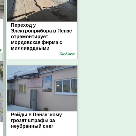
Переход у
Электроприбора в Пензе
отремонтирует
мордовская фирма с
миллиардными
я
выручками
Бюджет
Рейды в Пензе: кому
грозят штрафы за
неубранный снег