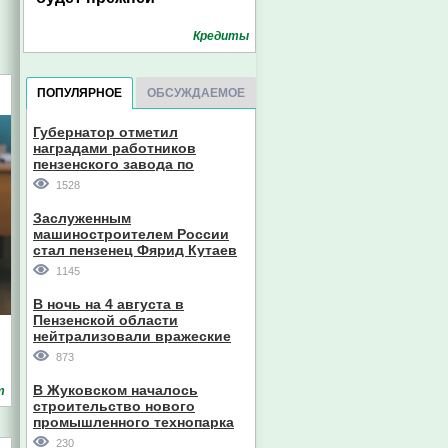
Кредиты
ПОПУЛЯРНОЕ
ОБСУЖДАЕМОЕ
Губернатор отметил
наградами работников
пензенского завода по
производству станков
1528
Заслуженным
машиностроителем России
стал пензенец Фярид Кутаев
1145
В ночь на 4 августа в
Пензенской области
нейтрализовали вражеские
дроны
873
В Жуковском началось
т
строительство нового
промышленного технопарка
230