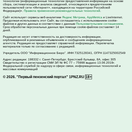
технологии (информационные технологии предоставления информации на основе
сбора, систематизации и анализа сведений, относящихся к предпочтениям
пользователей сети «Интернет», находящихся на территории Российской
Федерации)».
Правила применения рекомендательных технологий
.
Сайт использует сервисы веб-аналитики
Яндекс Метрика
,
AppMetrica
и LiveInternet.
Продолжая использовать этот Сайт, вы соглашаетесь с использованием cookie-
файлов и других данных в соответствии с данным
Пользовательским соглашением
.
Срок обработки персональных данных при помощи cookie-файлов составляет 14
дней.
Редакция не несет ответственность за достоверность информации,
опубликованной в рекламных объявлениях и сообщениях информационных
агентств. Редакция не предоставляет справочной информации. Перепечатка
материалов только по согласованию с редакцией.
Учредитель ООО "Информационное Бюро". ИНН 7325128341, ОГРН 1147325002549
Адрес редакции:
198332
г. Санкт-Петербург,
Брестский бульвар, 8А, офис 305
Свидетельство о регистрации СМИ ЭЛ № ФС 77 – 75998 выдано 13.06.2019г.
Федеральной службой по надзору в сфере связи, информационных технологий и
массовых коммуникаций
© 2026.
"Первый пензенский портал" 1PNZ.RU
18+