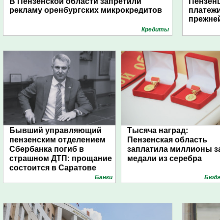
В Пензенской области запретили
Пензен
рекламу оренбургских микрокредитов
платежи
прежне
Кредиты
Бывший управляющий
Тысяча наград:
пензенским отделением
Пензенская область
Сбербанка погиб в
заплатила миллионы з
страшном ДТП: прощание
медали из серебра
состоится в Саратове
Банки
Бюд