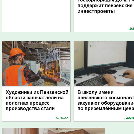
поддержит пензенские
инвестпроекты
Ба
Художники из Пензенской
В школу имени
области запечатлели на
пензенского космонав
полотнах процесс
закупают оборудовани
производства стали
по приземлённым цен
Бизнес
Бюд