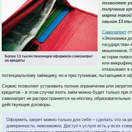
позволяет у
получение кр
марта такой
свыше 13 тыс
Самозапрет
ст
«Экономика д
государства» 
мошенников. П
Более 13 тысяч пензенцев оформили самозапрет
истории появл
на кредиты
или микрофина
отказывают в 
потенциальному заёмщику, но и преступникам, пытающимся офо
Сервис позволяет установить полное ограничение или запрет
кредитов – в этом случае взять заём можно будет только при
самозапрет не распространяется на ипотеку, образовательные 
действующие договоры.
Оформить запрет можно только для себя – сделать это за р
доверенности, невозможно. Доступ к услуге есть у всех сов
иностранных граждан с подтверждённой учётной записью на 