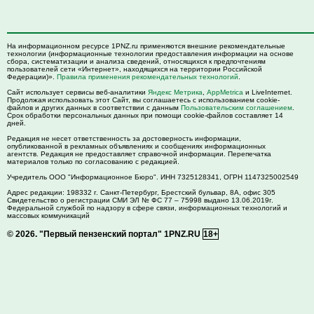
На информационном ресурсе 1PNZ.ru применяются внешние рекомендательные
технологии (информационные технологии предоставления информации на основе
сбора, систематизации и анализа сведений, относящихся к предпочтениям
пользователей сети «Интернет», находящихся на территории Российской
Федерации)».
Правила применения рекомендательных технологий
.
Сайт использует сервисы веб-аналитики
Яндекс Метрика
,
AppMetrica
и LiveInternet.
Продолжая использовать этот Сайт, вы соглашаетесь с использованием cookie-
файлов и других данных в соответствии с данным
Пользовательским соглашением
.
Срок обработки персональных данных при помощи cookie-файлов составляет 14
дней.
Редакция не несет ответственность за достоверность информации,
опубликованной в рекламных объявлениях и сообщениях информационных
агентств. Редакция не предоставляет справочной информации. Перепечатка
материалов только по согласованию с редакцией.
Учредитель ООО "Информационное Бюро". ИНН 7325128341, ОГРН 1147325002549
Адрес редакции:
198332
г. Санкт-Петербург,
Брестский бульвар, 8А, офис 305
Свидетельство о регистрации СМИ ЭЛ № ФС 77 – 75998 выдано 13.06.2019г.
Федеральной службой по надзору в сфере связи, информационных технологий и
массовых коммуникаций
© 2026.
"Первый пензенский портал" 1PNZ.RU
18+