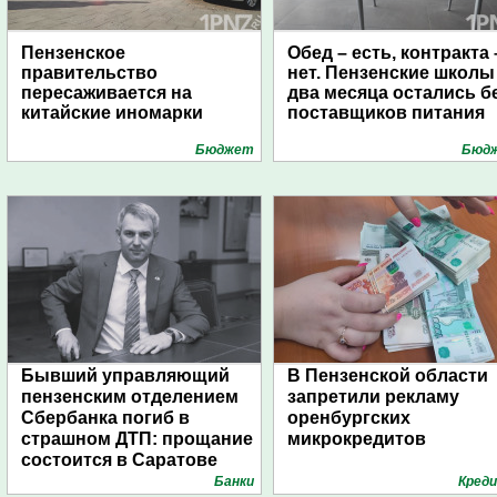
Пензенское
Обед – есть, контракта 
правительство
нет. Пензенские школы
пересаживается на
два месяца остались б
китайские иномарки
поставщиков питания
Бюджет
Бюд
Бывший управляющий
В Пензенской области
пензенским отделением
запретили рекламу
Сбербанка погиб в
оренбургских
страшном ДТП: прощание
микрокредитов
состоится в Саратове
Банки
Кред