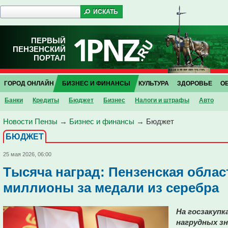
ПЕРВЫЙ
ПЕНЗЕНСКИЙ
ПОРТАЛ
ГОРОД ОНЛАЙН
БИЗНЕС И ФИНАНСЫ
КУЛЬТУРА
ЗДОРОВЬЕ
О
Банки
Кредиты
Бюджет
Бизнес
Налоги и штрафы
Авто
Новости Пензы
→
Бизнес и финансы
→
Бюджет
БЮДЖЕТ
25 мая 2026, 06:00
Тысяча наград: Пензенская облас
миллионы за медали из серебра
На госзакупк
нагрудных зн