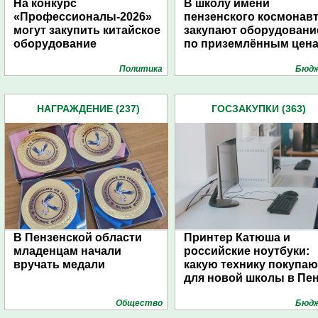
На конкурс
В школу имени
«Профессионалы-2026»
пензенского космонав
могут закупить китайское
закупают оборудовани
оборудование
по приземлённым цен
Политика
Бюд
НАГРАЖДЕНИЕ (237)
ГОСЗАКУПКИ (363)
В Пензенской области
Принтер Катюша и
младенцам начали
российские ноутбуки:
вручать медали
какую технику покупаю
для новой школы в Пе
Общество
Бюд