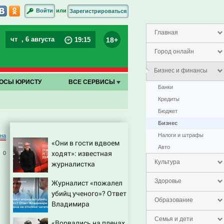
или
Войти
Зарегистрироваться
Главная
чт
, 6 августа
18+
19
:
15
Город онлайн
Бизнес и финансы
ОСЫ ЮРИСТУ
ВСЕ СЕРВИСЫ
Банки
Кредиты
Бюджет
Бизнес
Налоги и штрафы
на
«Они в гости вдвоем
Авто
ходят»: известная
0
Культура
журналистка
подтвердила роман
Здоровье
Журналист «пожалел
Бондарчука и
убийц ученого»? Ответ
Исаковой
Образование
Владимира
Ворсобина на отклики
Семья и дети
«Ворвались на плечах,