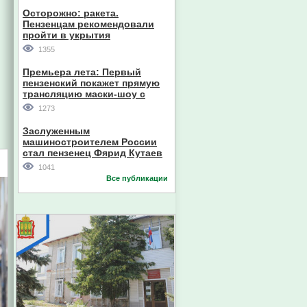
Осторожно: ракета.
Пензенцам рекомендовали
пройти в укрытия
1355
Премьера лета: Первый
пензенский покажет прямую
трансляцию маски-шоу с
участием компании из Южной
1273
Кореи
Заслуженным
машиностроителем России
стал пензенец Фярид Кутаев
1041
Все публикации