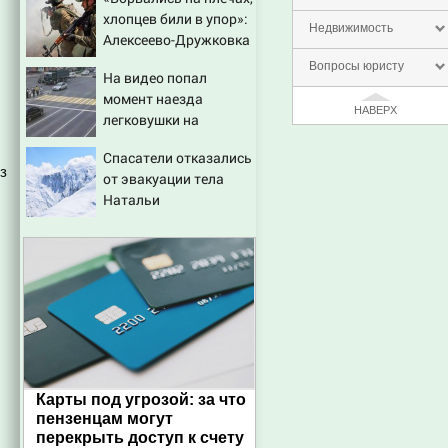
читателей
хлопцев били в упор»:
Недвижимость
Алексеево-Дружковка
стала могильником
Вопросы юристу
На видео попал
для «птах Мадьяра»
момент наезда
НАВЕРХ
легковушки на
пешеходов, где
Спасатели отказались
пострадали минимум
з
от эвакуации тела
восемь человек
Натальи
06/08/2026 – Новости
Наговицыной с
семитысячника
Карты под угрозой: за что
пензенцам могут
перекрыть доступ к счету