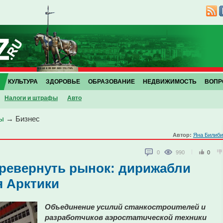
КУЛЬТУРА
ЗДОРОВЬЕ
ОБРАЗОВАНИЕ
НЕДВИЖИМОСТЬ
ВОПР
Налоги и штрафы
Авто
ы
→
Бизнес
Автор:
Яна Билиби
0
990
0
еревернуть рынок: дирижабли
я Арктики
Объединение усилий станкостроителей и
разработчиков аэростатической техники