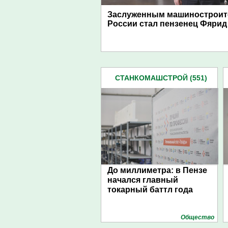
Заслуженным машиностроит
России стал пензенец Фярид
СТАНКОМАШСТРОЙ (551)
До миллиметра: в Пензе
начался главный
токарный баттл года
Общество