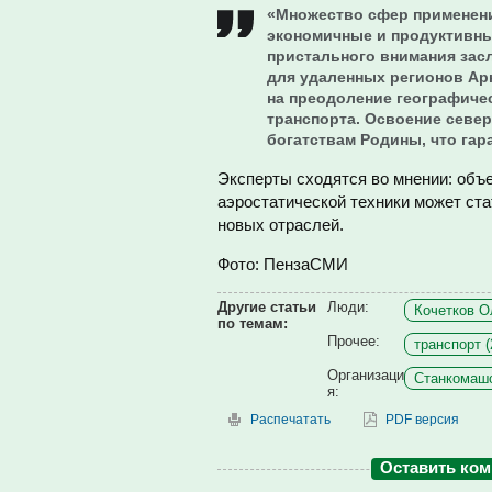
«Множество сфер применени
экономичные и продуктивные
пристального внимания зас
для удаленных регионов Ар
на преодоление географиче
транспорта. Освоение севе
богатствам Родины, что гар
Эксперты сходятся во мнении: объ
аэростатической техники может ст
новых отраслей.
Фото: ПензаСМИ
Другие статьи
Люди:
Кочетков Ол
по темам:
Прочее:
транспорт (
Организаци
Станкомашс
я:
Распечатать
PDF версия
Оставить ко