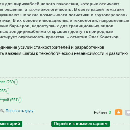
я для дирижаблей нового поколения, которых отличают
 решения, а также экологичность. В свете нашей тематики
луживают широкие возможности логистики и грузоперевозок
ктики. В их основе инновационные технологии, направленные
ских барьеров, недоступных для традиционных видов
рных зон дирижаблями открывает доступ к природным
антирует окупаемость проекта», – отметил Олег Кочетков.
единение усилий станкостроителей и разработчиков
ать важным шагом к технологической независимости и развитию
ег (260)
265)
трой (551)
Переслать другу
Рейтинг
0
мментарий
Перейти к комментариям