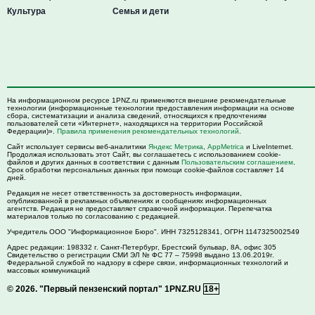
Культура
Семья и дети
На информационном ресурсе 1PNZ.ru применяются внешние рекомендательные
технологии (информационные технологии предоставления информации на основе
сбора, систематизации и анализа сведений, относящихся к предпочтениям
пользователей сети «Интернет», находящихся на территории Российской
Федерации)».
Правила применения рекомендательных технологий
.
Сайт использует сервисы веб-аналитики
Яндекс Метрика
,
AppMetrica
и LiveInternet.
Продолжая использовать этот Сайт, вы соглашаетесь с использованием cookie-
файлов и других данных в соответствии с данным
Пользовательским соглашением
.
Срок обработки персональных данных при помощи cookie-файлов составляет 14
дней.
Редакция не несет ответственность за достоверность информации,
опубликованной в рекламных объявлениях и сообщениях информационных
агентств. Редакция не предоставляет справочной информации. Перепечатка
материалов только по согласованию с редакцией.
Учредитель ООО "Информационное Бюро". ИНН 7325128341, ОГРН 1147325002549
Адрес редакции:
198332
г. Санкт-Петербург,
Брестский бульвар, 8А, офис 305
Свидетельство о регистрации СМИ ЭЛ № ФС 77 – 75998 выдано 13.06.2019г.
Федеральной службой по надзору в сфере связи, информационных технологий и
массовых коммуникаций
© 2026.
"Первый пензенский портал" 1PNZ.RU
18+