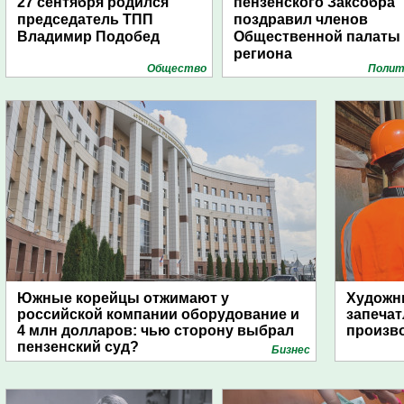
27 сентября родился
пензенского Заксобра
председатель ТПП
поздравил членов
Владимир Подобед
Общественной палаты
региона
Общество
Полит
Южные корейцы отжимают у
Художни
российской компании оборудование и
запечат
4 млн долларов: чью сторону выбрал
произво
пензенский суд?
Бизнес