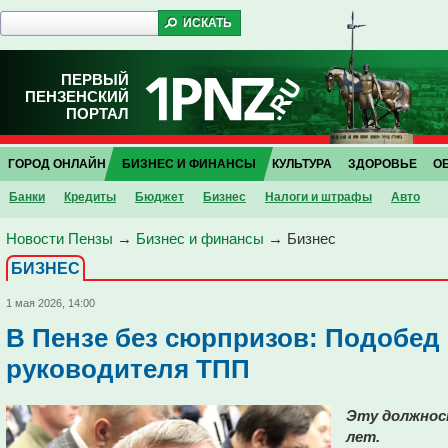
ПЕРВЫЙ
ПЕНЗЕНСКИЙ
ПОРТАЛ
ГОРОД ОНЛАЙН
БИЗНЕС И ФИНАНСЫ
КУЛЬТУРА
ЗДОРОВЬЕ
О
Банки
Кредиты
Бюджет
Бизнес
Налоги и штрафы
Авто
Новости Пензы
→
Бизнес и финансы
→
Бизнес
БИЗНЕС
1 мая 2026, 14:00
В Пензе без сюрпризов: Подобед
руководителя ТПП
Эту должнос
лет.