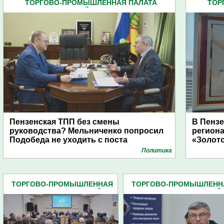
ТОРГОВО-ПРОМЫШЛЕННАЯ ПАЛАТА
ТОР
ПЕНЗЕНСКОЙ ОБЛАСТИ (11)
Пензенская ТПП без смены
В Пензе
руководства? Мельниченко попросил
региона
Подобеда не уходить с поста
«Золот
Политика
ТОРГОВО-ПРОМЫШЛЕННАЯ
ТОРГОВО-ПРОМЫШЛЕНН
ПАЛАТА ПЕНЗЕНСКОЙ
ПАЛАТА ПЕНЗЕНСКОЙ
ОБЛАСТИ (11)
ОБЛАСТИ (11)