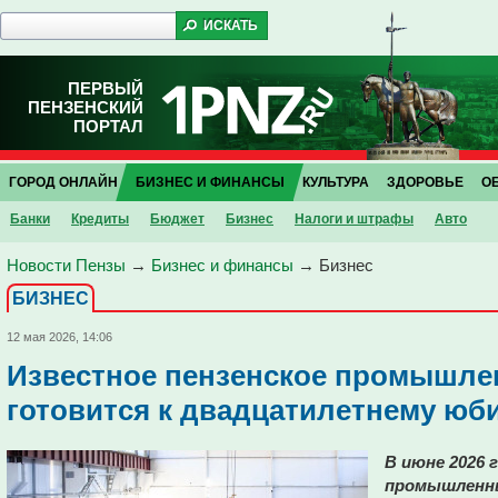
ПЕРВЫЙ
ПЕНЗЕНСКИЙ
ПОРТАЛ
ГОРОД ОНЛАЙН
БИЗНЕС И ФИНАНСЫ
КУЛЬТУРА
ЗДОРОВЬЕ
О
Банки
Кредиты
Бюджет
Бизнес
Налоги и штрафы
Авто
Новости Пензы
→
Бизнес и финансы
→
Бизнес
БИЗНЕС
12 мая 2026, 14:06
Известное пензенское промышле
готовится к двадцатилетнему юб
В июне 2026 
промышленны