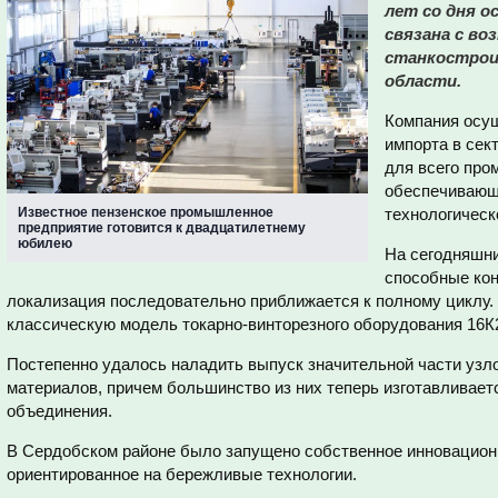
лет со дня о
связана с во
станкострои
области.
Компания осу
импорта в се
для всего про
обеспечивающ
Известное пензенское промышленное
технологическ
предприятие готовится к двадцатилетнему
юбилею
На сегодняшни
способные кон
локализация последовательно приближается к полному циклу.
классическую модель токарно-винторезного оборудования 16К
Постепенно удалось наладить выпуск значительной части узло
материалов, причем большинство из них теперь изготавливает
объединения.
В Сердобском районе было запущено собственное инновацион
ориентированное на бережливые технологии.