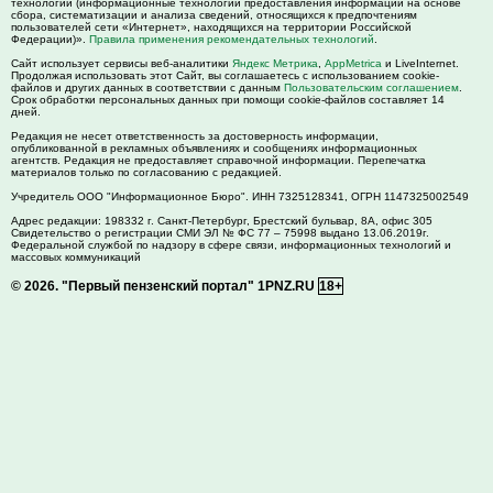
технологии (информационные технологии предоставления информации на основе
сбора, систематизации и анализа сведений, относящихся к предпочтениям
пользователей сети «Интернет», находящихся на территории Российской
Федерации)».
Правила применения рекомендательных технологий
.
Сайт использует сервисы веб-аналитики
Яндекс Метрика
,
AppMetrica
и LiveInternet.
Продолжая использовать этот Сайт, вы соглашаетесь с использованием cookie-
файлов и других данных в соответствии с данным
Пользовательским соглашением
.
Срок обработки персональных данных при помощи cookie-файлов составляет 14
дней.
Редакция не несет ответственность за достоверность информации,
опубликованной в рекламных объявлениях и сообщениях информационных
агентств. Редакция не предоставляет справочной информации. Перепечатка
материалов только по согласованию с редакцией.
Учредитель ООО "Информационное Бюро". ИНН 7325128341, ОГРН 1147325002549
Адрес редакции:
198332
г. Санкт-Петербург,
Брестский бульвар, 8А, офис 305
Свидетельство о регистрации СМИ ЭЛ № ФС 77 – 75998 выдано 13.06.2019г.
Федеральной службой по надзору в сфере связи, информационных технологий и
массовых коммуникаций
© 2026.
"Первый пензенский портал" 1PNZ.RU
18+