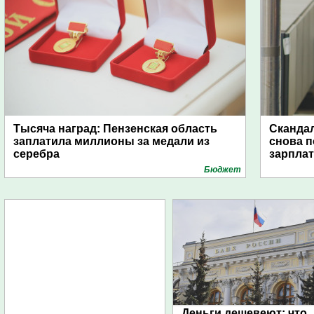
Тысяча наград: Пензенская область
Скандал
заплатила миллионы за медали из
снова п
серебра
зарпла
Бюджет
Деньги дешевеют: что