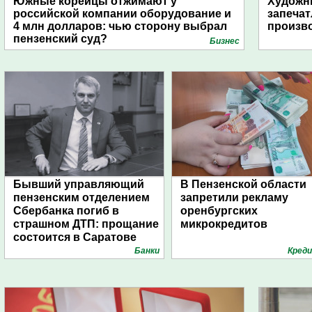
Южные корейцы отжимают у
Художни
российской компании оборудование и
запечат
4 млн долларов: чью сторону выбрал
произво
пензенский суд?
Бизнес
Бывший управляющий
В Пензенской области
пензенским отделением
запретили рекламу
Сбербанка погиб в
оренбургских
страшном ДТП: прощание
микрокредитов
состоится в Саратове
Банки
Кред