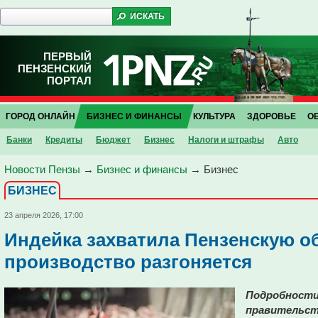
ПЕРВЫЙ
ПЕНЗЕНСКИЙ
ПОРТАЛ
ГОРОД ОНЛАЙН
БИЗНЕС И ФИНАНСЫ
КУЛЬТУРА
ЗДОРОВЬЕ
О
Банки
Кредиты
Бюджет
Бизнес
Налоги и штрафы
Авто
Новости Пензы
→
Бизнес и финансы
→
Бизнес
БИЗНЕС
23 апреля 2026, 17:00
Индейка захватила Пензенскую о
производство разгоняется
Подробности
правительст