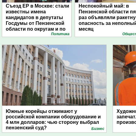
Съезд ЕР в Москве: стали
Неспокойный май: в
известны имена
Пензенской области пя
кандидатов в депутаты
раз объявляли ракетн
Госдумы от Пензенской
опасность за неполны
области по округам и по
месяц
Политика
Общес
списку
Южные корейцы отжимают у
Художни
российской компании оборудование и
запечат
4 млн долларов: чью сторону выбрал
произво
пензенский суд?
Бизнес