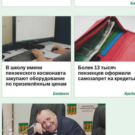
Ба
В школу имени
Более 13 тысяч
пензенского космонавта
пензенцев оформили
закупают оборудование
самозапрет на кредит
по приземлённым ценам
Бюджет
Кред