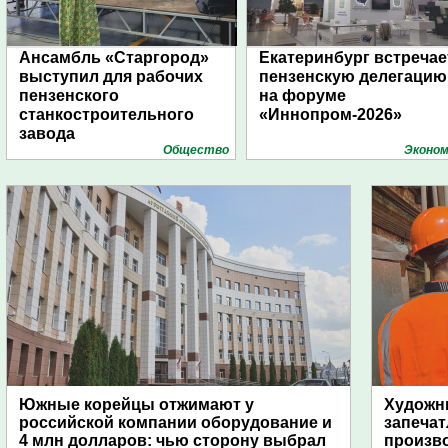
Ансамбль «Старгород»
Екатеринбург встречае
выступил для рабочих
пензенскую делегацию
пензенского
на форуме
станкостроительного
«Иннопром-2026»
завода
Общество
Эконом
Южные корейцы отжимают у
Художни
российской компании оборудование и
запечат
4 млн долларов: чью сторону выбрал
произво