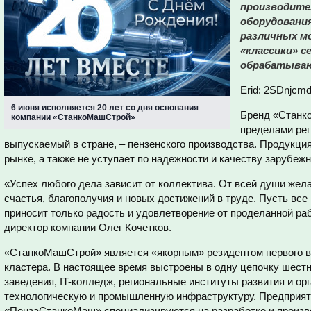
производит
оборудовани
различных м
«классики» с
обрабатываю
Erid: 2SDnjc
6 июня исполняется 20 лет со дня основания
Бренд «Станк
компании «СтанкоМашСтрой»
пределами рег
выпускаемый в стране, – пензенского производства. Продукци
рынке, а также не уступает по надежности и качеству зарубеж
«Успех любого дела зависит от коллектива. От всей души жел
счастья, благополучия и новых достижений в труде. Пусть все
приносит только радость и удовлетворение от проделанной ра
директор компании Олег Кочетков.
«СтанкоМашСтрой» является «якорным» резидентом первого в
кластера. В настоящее время выстроены в одну цепочку шест
заведения, IT-колледж, региональные институты развития и о
технологическую и промышленную инфраструктуру. Предприя
«ПензаСтанкоМаш» специализируются на разработке и произ