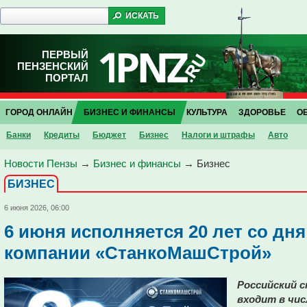
ПЕРВЫЙ
ПЕНЗЕНСКИЙ
ПОРТАЛ
ГОРОД ОНЛАЙН
БИЗНЕС И ФИНАНСЫ
КУЛЬТУРА
ЗДОРОВЬЕ
О
Банки
Кредиты
Бюджет
Бизнес
Налоги и штрафы
Авто
Новости Пензы
→
Бизнес и финансы
→
Бизнес
БИЗНЕС
6 июня 2026, 06:00
6 июня исполняется 20 лет со дн
компании «СтанкоМашСтрой»
Российский 
входит в чи