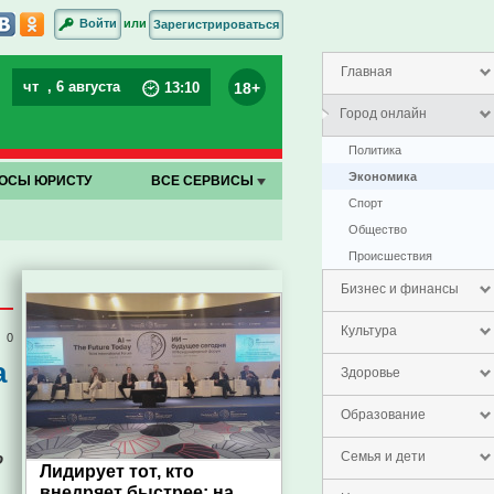
или
Войти
Зарегистрироваться
Главная
чт
, 6 августа
18+
13
:
10
Город онлайн
Политика
Экономика
ОСЫ ЮРИСТУ
ВСЕ СЕРВИСЫ
Спорт
Общество
Проиcшествия
Бизнес и финансы
Культура
0
а
Здоровье
Образование
о
Семья и дети
Лидирует тот, кто
внедряет быстрее: на