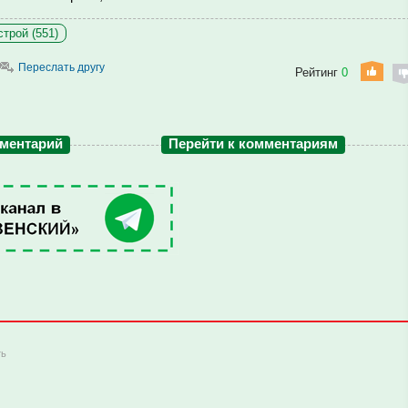
трой (551)
Переслать другу
Рейтинг
0
мментарий
Перейти к комментариям
ть