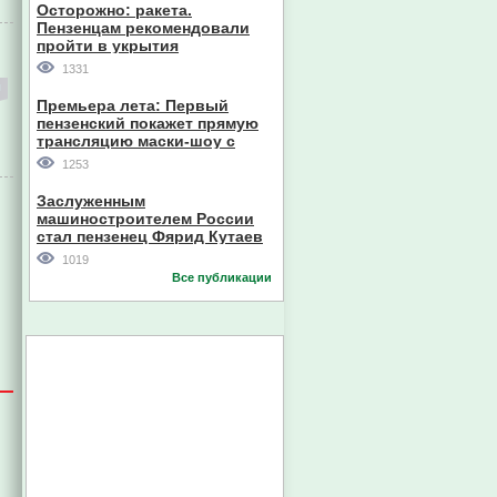
Осторожно: ракета.
Пензенцам рекомендовали
пройти в укрытия
1331
Премьера лета: Первый
пензенский покажет прямую
трансляцию маски-шоу с
участием компании из Южной
1253
Кореи
Заслуженным
машиностроителем России
стал пензенец Фярид Кутаев
1019
Все публикации