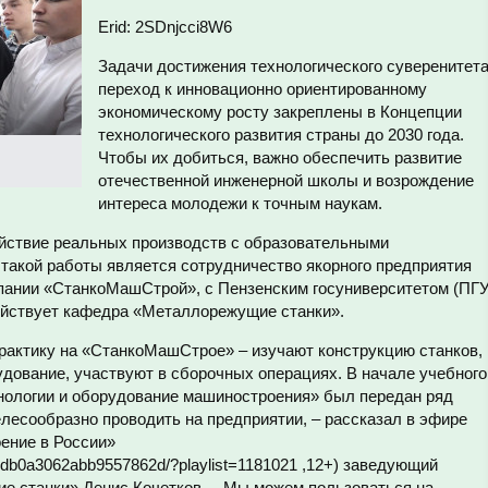
Erid: 2SDnjcci8W6
Задачи достижения технологического суверенитета
переход к инновационно ориентированному
экономическому росту закреплены в Концепции
технологического развития страны до 2030 года.
Чтобы их добиться, важно обеспечить развитие
отечественной инженерной школы и возрождение
интереса молодежи к точным наукам.
йствие реальных производств с образовательными
 такой работы является сотрудничество якорного предприятия
мпании «СтанкоМашСтрой», с Пензенским госуниверситетом (ПГУ
действует кафедра «Металлорежущие станки».
рактику на «СтанкоМашСтрое» – изучают конструкцию станков,
удование, участвуют в сборочных операциях. В начале учебного
нологии и оборудование машиностроения» был передан ряд
лесообразно проводить на предприятии, – рассказал в эфире
ение в России»
791db0a3062abb9557862d/?playlist=1181021 ,12+) заведующий
 станки» Денис Кочетков. – Мы можем пользоваться на