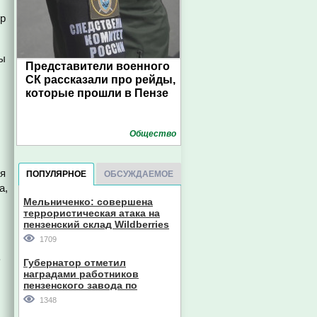
др
ты
Представители военного
СК рассказали про рейды,
которые прошли в Пензе
Общество
ия
ПОПУЛЯРНОЕ
ОБСУЖДАЕМОЕ
а,
Мельниченко: совершена
террористическая атака на
пензенский склад Wildberries
1709
В
Губернатор отметил
наградами работников
пензенского завода по
производству станков
1348