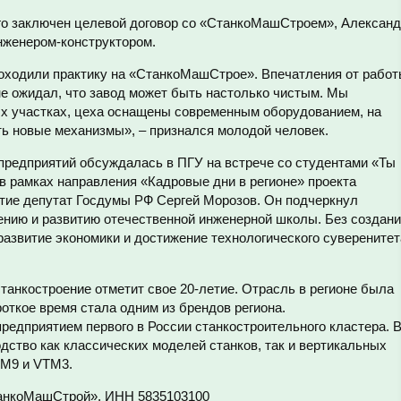
рого заключен целевой договор со «СтанкоМашСтроем», Алексан
нженером-конструктором.
роходили практику на «СтанкоМашСтрое». Впечатления от рабо
не ожидал, что завод может быть настолько чистым. Мы
х участках, цеха оснащены современным оборудованием, на
ть новые механизмы», – признался молодой человек.
 предприятий обсуждалась в ПГУ на встрече со студентами «Ты
в рамках направления «Кадровые дни в регионе» проекта
стие депутат Госдумы РФ Сергей Морозов. Он подчеркнул
нию и развитию отечественной инженерной школы. Без создан
азвитие экономики и достижение технологического суверенитет
станкостроение отметит свое 20-летие. Отрасль в регионе была
роткое время стала одним из брендов региона.
едприятием первого в России станкостроительного кластера. 
дство как классических моделей станков, так и вертикальных
TM9 и VTM3.
анкоМашСтрой», ИНН 5835103100