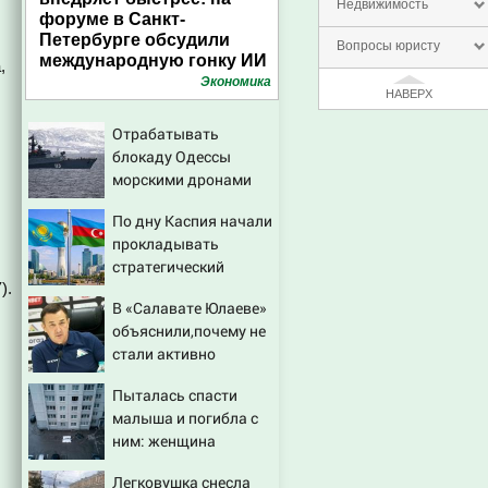
Недвижимость
форуме в Санкт-
Петербурге обсудили
Вопросы юристу
международную гонку ИИ
,
Экономика
НАВЕРХ
Отрабатывать
блокаду Одессы
морскими дронами
будем в Заполярье? А
По дну Каспия начали
еще дальше
прокладывать
забраться адмиралы
стратегический
не пробовали?
).
интернет-кабель
В «Салавате Юлаеве»
объяснили,почему не
стали активно
подписывать игроков
Пыталась спасти
в межсезонье
малыша и погибла с
ним: женщина
разбилась насмерть
Легковушка снесла
на глазах у детей