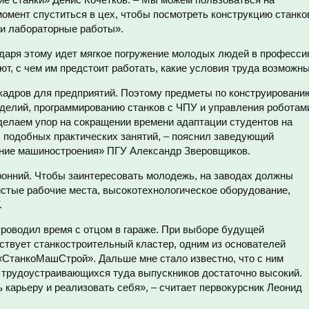
омент спуститься в цех, чтобы посмотреть конструкцию станко
ти лабораторные работы».
одаря этому идет мягкое погружение молодых людей в професси
т, с чем им предстоит работать, какие условия труда возможны
 кадров для предприятий. Поэтому предметы по конструировани
зделий, программированию станков с ЧПУ и управления роботам
елаем упор на сокращении времени адаптации студентов на
х подобных практических занятий, – пояснил заведующий
ание машиностроения» ПГУ Александр Зверовщиков.
ронний. Чтобы заинтересовать молодежь, на заводах должны
истые рабочие места, высокотехнологическое оборудование,
.
проводил время с отцом в гараже. При выборе будущей
йствует станкостроительный кластер, одним из основателей
 «СтанкоМашСтрой». Дальше мне стало известно, что с ним
т трудоустраивающихся туда выпускников достаточно высокий.
 карьеру и реализовать себя», – считает первокурсник Леонид