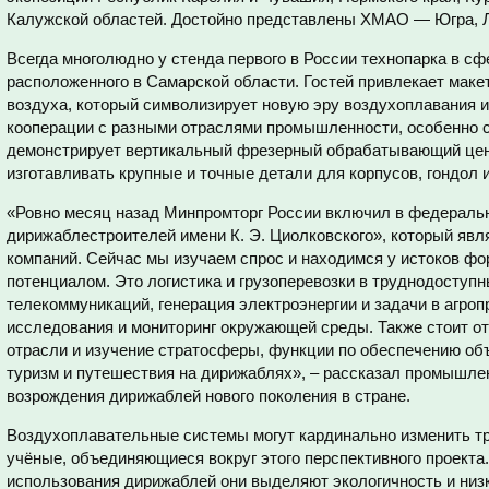
Калужской областей. Достойно представлены ХМАО — Югра, 
Всегда многолюдно у стенда первого в России технопарка в с
расположенного в Самарской области. Гостей привлекает макет
воздуха, который символизирует новую эру воздухоплавания 
кооперации с разными отраслями промышленности, особенно с
демонстрирует вертикальный фрезерный обрабатывающий цен
изготавливать крупные и точные детали для корпусов, гондол
«Ровно месяц назад Минпромторг России включил в федераль
дирижаблестроителей имени К. Э. Циолковского», который явл
компаний. Сейчас мы изучаем спрос и находимся у истоков ф
потенциалом. Это логистика и грузоперевозки в труднодоступн
телекоммуникаций, генерация электроэнергии и задачи в агр
исследования и мониторинг окружающей среды. Также стоит о
отрасли и изучение стратосферы, функции по обеспечению объе
туризм и путешествия на дирижаблях», – рассказал промышлен
возрождения дирижаблей нового поколения в стране.
Воздухоплавательные системы могут кардинально изменить тр
учёные, объединяющиеся вокруг этого перспективного проект
использования дирижаблей они выделяют экологичность и низк