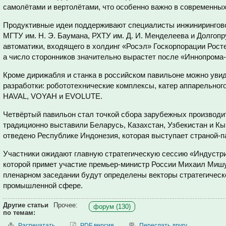
самолётами и вертолётами, что особенно важно в современных
Продуктивные идеи поддерживают специалисты инжинирингов
МГТУ им. Н. Э. Баумана, РХТУ им. Д. И. Менделеева и Долгопр
автоматики, входящего в холдинг «Росэл» Госкорпорации Рост
а число сторонников значительно вырастет после «Иннопрома‑
Кроме дирижабля и станка в российском павильоне можно увид
разработки: робототехнические комплексы, катер аппарельного
HAVAL, VOYAH и EVOLUTE.
Четвёртый павильон стал точкой сбора зарубежных производ
традиционно выставили Беларусь, Казахстан, Узбекистан и Кы
отведено Республике Индонезия, которая выступает страной-п
Участники ожидают главную стратегическую сессию «Индустрия
которой примет участие премьер-министр России Михаил Мишу
пленарном заседании будут определены векторы стратегическо
промышленной сфере.
Другие статьи
Прочее:
форум (130)
по темам:
Распечатать
PDF версия
Переслать другу