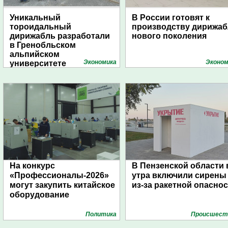
Уникальный
В России готовят к
тороидальный
производству дирижа
дирижабль разработали
нового поколения
в Гренобльском
альпийском
Экономика
Эконом
университете
На конкурс
В Пензенской области 
«Профессионалы-2026»
утра включили сирены
могут закупить китайское
из-за ракетной опасно
оборудование
Политика
Проиcшест