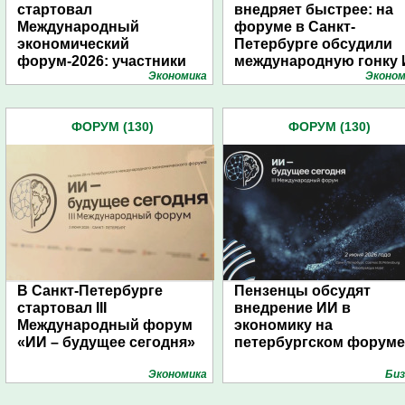
стартовал
внедряет быстрее: на
Международный
форуме в Санкт-
экономический
Петербурге обсудили
форум-2026: участники
международную гонку
Экономика
Эконом
подготовили креативные
стенды
ФОРУМ (130)
ФОРУМ (130)
В Санкт-Петербурге
Пензенцы обсудят
стартовал III
внедрение ИИ в
Международный форум
экономику на
«ИИ – будущее сегодня»
петербургском форуме
Экономика
Биз