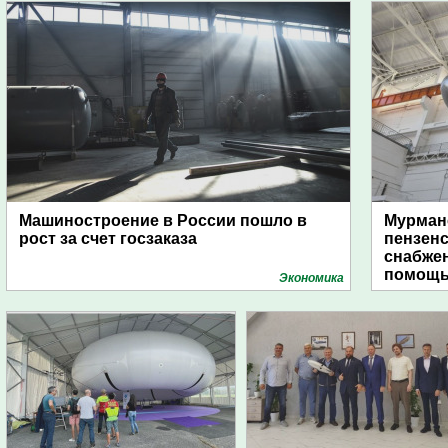
Машиностроение в России пошло в
Мурманс
рост за счет госзаказа
пензен
снабже
помощь
Экономика