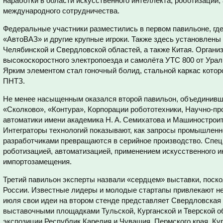
наработки в области искусственного интеллекта, роботизации,
международного сотрудничества.
Федеральные участники разместились в первом павильоне, где
«АвтоВАЗ» и другие крупные игроки. Также здесь установлены
Челябинской и Свердловской областей, а также Китая. Органи
высокоскоростного электропоезда и самолёта УТС 800 от Урал
Ярким элементом стал гоночный болид, стальной каркас кото
ПНТЗ.
Не менее насыщенным оказался второй павильон, объединивш
«Сколково», «Контура», Корпорации робототехники, Научно-п
автоматики имени академика Н. А. Семихатова и Машиностроит
Интеграторы технологий показывают, как запросы промышленн
разработчиками превращаются в серийное производство. Спе
роботизацией, автоматизацией, применением искусственного и
импортозамещения.
Третий павильон эксперты назвали «сердцем» выставки, поск
России. Известные лидеры и молодые стартапы привлекают не
июля свои идеи на втором стенде представляет Свердловская 
выставочными площадками Тульской, Курганской и Тверской 
экспозиции Республик Карелия и Чувашия, Пермского края, Кур