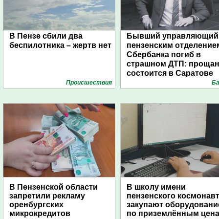
В Пензе сбили два
Бывший управляющий
беспилотника – жертв нет
пензенским отделение
Сбербанка погиб в
страшном ДТП: проща
состоится в Саратове
Проиcшествия
Ба
В Пензенской области
В школу имени
запретили рекламу
пензенского космонав
оренбургских
закупают оборудовани
микрокредитов
по приземлённым цен