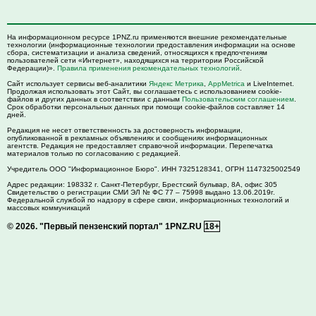
На информационном ресурсе 1PNZ.ru применяются внешние рекомендательные
технологии (информационные технологии предоставления информации на основе
сбора, систематизации и анализа сведений, относящихся к предпочтениям
пользователей сети «Интернет», находящихся на территории Российской
Федерации)».
Правила применения рекомендательных технологий
.
Сайт использует сервисы веб-аналитики
Яндекс Метрика
,
AppMetrica
и LiveInternet.
Продолжая использовать этот Сайт, вы соглашаетесь с использованием cookie-
файлов и других данных в соответствии с данным
Пользовательским соглашением
.
Срок обработки персональных данных при помощи cookie-файлов составляет 14
дней.
Редакция не несет ответственность за достоверность информации,
опубликованной в рекламных объявлениях и сообщениях информационных
агентств. Редакция не предоставляет справочной информации. Перепечатка
материалов только по согласованию с редакцией.
Учредитель ООО "Информационное Бюро". ИНН 7325128341, ОГРН 1147325002549
Адрес редакции:
198332
г. Санкт-Петербург,
Брестский бульвар, 8А, офис 305
Свидетельство о регистрации СМИ ЭЛ № ФС 77 – 75998 выдано 13.06.2019г.
Федеральной службой по надзору в сфере связи, информационных технологий и
массовых коммуникаций
© 2026.
"Первый пензенский портал" 1PNZ.RU
18+