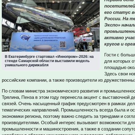
посетителей
его статус 
России. На 
Экспо» начал
промышленна
активно уча
кругов и орг
Гости с больш
В Екатеринбурге стартовал «Иннопром»-2026: на
для которых о
стенде Самарской области выставили модель
уникального дирижабля
площадью окол
Здесь свои но
российские компании, а также производители из дружественны
По словам министра экономического развития и промышленнос
Трялина, Пенза в этом году перенесла акцент с выставочной 
связей. Очень насыщенный график предусмотрен в рамках дел
тематических направлений. Промышленность всегда была и о
экономики региона, поэтому важно следить за трендами и согл
производителями. Особый интерес вызывают возможности для 
промышленности и машиностроения, а также в создании сопу