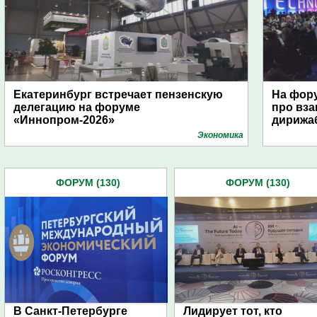
Екатеринбург встречает пензенскую
На фору
делегацию на форуме
про вза
«Иннопром-2026»
дирижа
Экономика
ФОРУМ (130)
ФОРУМ (130)
В Санкт-Петербурге
Лидирует тот, кто