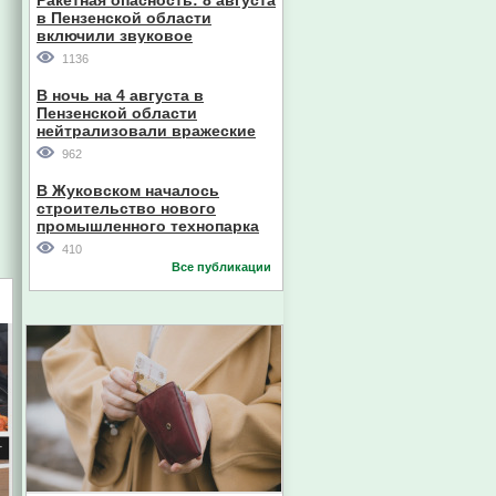
Ракетная опасность: 8 августа
в Пензенской области
включили звуковое
оповещение
1136
В ночь на 4 августа в
Пензенской области
нейтрализовали вражеские
дроны
962
В Жуковском началось
строительство нового
промышленного технопарка
410
Все публикации