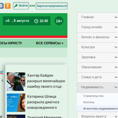
или
Войти
Зарегистрироваться
Главная
сб
, 8 августа
18+
16
:
40
Город онлайн
Бизнес и финансы
ОСЫ ЮРИСТУ
ВСЕ СЕРВИСЫ
Культура
Здоровье
Образование
чая
Хантер Байден
Семья и дети
раскрыл величайшую
0
ошибку своего отца:
Недвижимость
бездействие против
Катерина Шпица
Строительство
Трампа
раскрыла диагноз
Ипотека
новорожденного
Агентства недвижимос
сына: больше
ем
Вопросы юристу
Дмитрий Медведев: