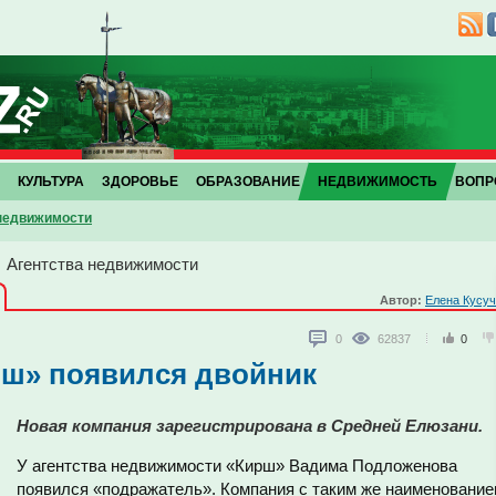
КУЛЬТУРА
ЗДОРОВЬЕ
ОБРАЗОВАНИЕ
НЕДВИЖИМОСТЬ
ВОПР
 недвижимости
→
Агентства недвижимости
И
Автор:
Елена Кусу
0
62837
0
рш» появился двойник
Новая компания зарегистрирована в Средней Елюзани.
У агентства недвижимости «Кирш» Вадима Подложенова
появился «подражатель». Компания с таким же наименовани