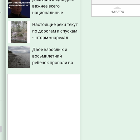
молчать нет смысла
важнее всего
.
национальные
НАВЕРХ
интересы России
Настоящие реки текут
по дорогам и спускам
- шторм «нарезал
задач» горожанам и
Двое взрослых и
службам Сызрани
восьмилетний
ребенок пропали во
время сплава по реке
08/08/2026 – Новости