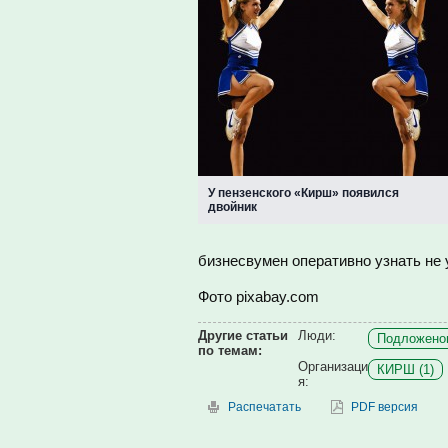
У пензенского «Кирш» появился
двойник
бизнесвумен оперативно узнать не 
Фото pixabay.com
Другие статьи
Люди:
Подложенов
по темам:
Организаци
КИРШ (1)
я:
Распечатать
PDF версия