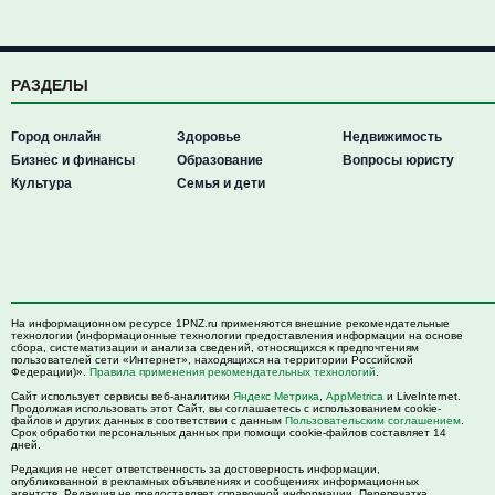
РАЗДЕЛЫ
Город онлайн
Здоровье
Недвижимость
Бизнес и финансы
Образование
Вопросы юристу
Культура
Семья и дети
На информационном ресурсе 1PNZ.ru применяются внешние рекомендательные
технологии (информационные технологии предоставления информации на основе
сбора, систематизации и анализа сведений, относящихся к предпочтениям
пользователей сети «Интернет», находящихся на территории Российской
Федерации)».
Правила применения рекомендательных технологий
.
Сайт использует сервисы веб-аналитики
Яндекс Метрика
,
AppMetrica
и LiveInternet.
Продолжая использовать этот Сайт, вы соглашаетесь с использованием cookie-
файлов и других данных в соответствии с данным
Пользовательским соглашением
.
Срок обработки персональных данных при помощи cookie-файлов составляет 14
дней.
Редакция не несет ответственность за достоверность информации,
опубликованной в рекламных объявлениях и сообщениях информационных
агентств. Редакция не предоставляет справочной информации. Перепечатка