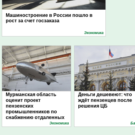
Машиностроение в России пошло в
рост за счет госзаказа
Экономика
Мурманская область
Деньги дешевеют: что
оценит проект
ждёт пензенцев после
пензенских
решения ЦБ
промышленников по
снабжению отдаленных
поселений с помощью
Экономика
Ба
дирижаблей