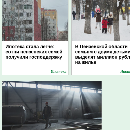
Ипотека стала легче:
В Пензенской области
сотни пензенских семей
семьям с двумя детьм
получили господдержку
выделят миллион руб
на жилье
Ипотека
Ипот