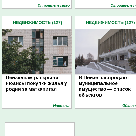
Строительство
Строительс
НЕДВИЖИМОСТЬ (127)
НЕДВИЖИМОСТЬ (127)
Пензенцам раскрыли
В Пензе распродают
нюансы покупки жилья у
муниципальное
родни за маткапитал
имущество — список
объектов
Ипотека
Общес