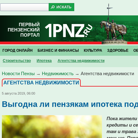
ПЕРВЫЙ
ПЕНЗЕНСКИЙ
ПОРТАЛ
ГОРОД ОНЛАЙН
БИЗНЕС И ФИНАНСЫ
КУЛЬТУРА
ЗДОРОВЬЕ
О
Строительство
Ипотека
Агентства недвижимости
Новости Пензы
→
Недвижимость
→
Агентства недвижимости
АГЕНТСТВА НЕДВИЖИМОСТИ
5 августа 2019, 06:00
Выгодна ли пензякам ипотека по
Пока жители
кредиты и с
там и трава 
меньше, Пер