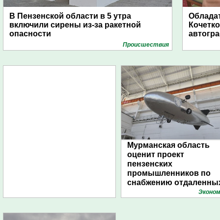
В Пензенской области в 5 утра
Обладат
включили сирены из-за ракетной
Кочетко
опасности
автогр
Проиcшествия
Мурманская область
оценит проект
пензенских
промышленников по
снабжению отдаленны
поселений с помощью
Эконом
дирижаблей