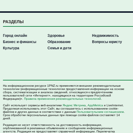
РАЗДЕЛЫ
Город онлайн
Здоровье
Недвижимость
Бизнес и финансы
Образование
Вопросы юристу
Культура
Семья и дети
На информационном ресурсе 1PNZ.ru применяются внешние рекомендательные
технологии (информационные технологии предоставления информации на основе
сбора, систематизации и анализа сведений, относящихся к предпочтениям
пользователей сети «Интернет», находящихся на территории Российской
Федерации)».
Правила применения рекомендательных технологий
.
Сайт использует сервисы веб-аналитики
Яндекс Метрика
,
AppMetrica
и LiveInternet.
Продолжая использовать этот Сайт, вы соглашаетесь с использованием cookie-
файлов и других данных в соответствии с данным
Пользовательским соглашением
.
Срок обработки персональных данных при помощи cookie-файлов составляет 14
дней.
Редакция не несет ответственность за достоверность информации,
опубликованной в рекламных объявлениях и сообщениях информационных
агентств. Редакция не предоставляет справочной информации. Перепечатка