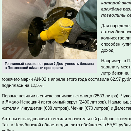
которой эксп
граждане ра
позволить се
Для определен
автомобильног
количество ли
способен купи
доход.
Например, в П
Топливный кризис не грозит? Доступность бензина
зарплату мест
в Пензенской области проверили
литр бензина.
горючего марки АИ-92 в апреле этого года составила 62,97 рубл
поднялась на 12,5%.
Первые позиции в списке занимают столица (2533 литра), Чуко
и Ямало-Ненецкий автономный округ (2400 литров). Наименьш
жителям Ингушетии (638 литров), Чечни (670 литров) и Дагестан
Авторы исследования отметили значительный разброс стоимос
Так, в Челябинской области один литр обойдется в 59,52 рубля,
рубля.