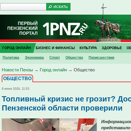
ПЕРВЫЙ
ПЕНЗЕНСКИЙ
ПОРТАЛ
ГОРОД ОНЛАЙН
БИЗНЕС И ФИНАНСЫ
КУЛЬТУРА
ЗДОРОВЬЕ
О
Политика
Экономика
Спорт
Общество
Проиcшествия
Новости Пензы
→
Город онлайн
→
Общество
ОБЩЕСТВО
8 июня 2026, 11:53
Топливный кризис не грозит? До
Пензенской области проверили
Информацион
представило