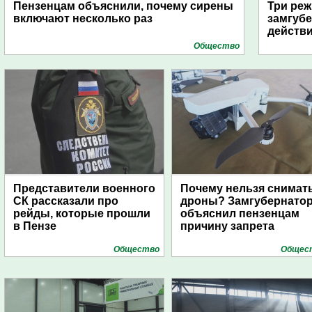
Пензенцам объяснили, почему сирены
Три реж
включают несколько раз
замгубе
действ
Общество
Представители военного
Почему нельзя снимат
СК рассказали про
дроны? Замгубернато
рейды, которые прошли
объяснил пензенцам
в Пензе
причину запрета
Общество
Общес