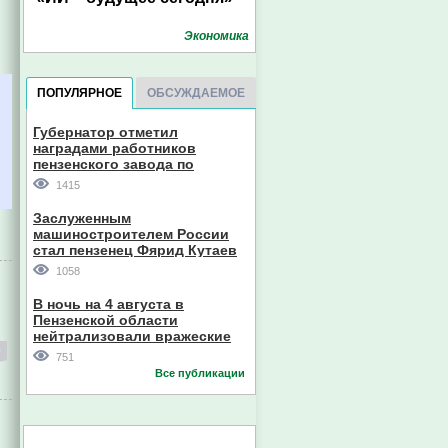
Экономика
ПОПУЛЯРНОЕ
ОБСУЖДАЕМОЕ
Губернатор отметил
наградами работников
пензенского завода по
производству станков
1415
Заслуженным
машиностроителем России
стал пензенец Фярид Кутаев
1058
В ночь на 4 августа в
Пензенской области
нейтрализовали вражеские
дроны
751
Все публикации