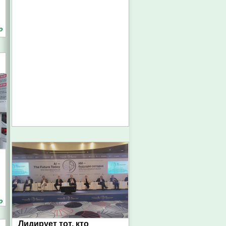
о
о
Лидирует тот, кто