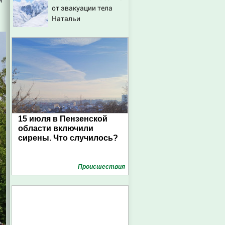
й
от эвакуации тела
склады Wildberries,
Натальи
состояние
Наговицыной с
пострадавших
семитысячника
15 июля в Пензенской
области включили
сирены. Что случилось?
Проиcшествия