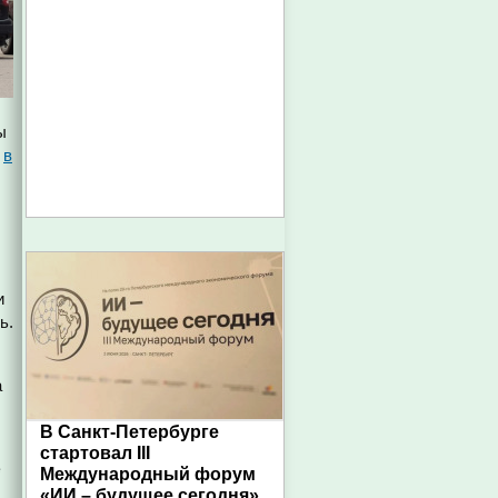
ы
ё
в
и
ь.
а
В Санкт-Петербурге
стартовал III
е
Международный форум
«ИИ – будущее сегодня»