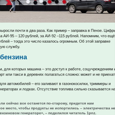
ыросли почти в два раза. Как пример – заправка в Пензе. Цифр
а АИ-95 – 120 рублей, за АИ-92 –115 рублей. Напомним, что ещ
блей – тогда это число казалось огромным. Об этой заправке
ую службу.
 бензина
, для которых машина – это доступ к работе, соцучреждениям 
рт или такси в деревнях полагаться сложно: может и не приехат
для автомобилей – его заливают в газонокосилки, триммеры и
нераторах и лодках. Отсутствие топлива сильно сказывается н
ли сейчас все останется по-старому, придется нам
ое место, чтобы продукты не испортились – электричества н
бензиновом генераторе», – поделился читатель 1pnz.