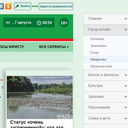
или
Войти
Зарегистрироваться
Главная
пт
, 7 августа
18+
00
:
54
Город онлайн
Политика
Экономика
ОСЫ ЮРИСТУ
ВСЕ СЕРВИСЫ
Спорт
Общество
Проиcшествия
Бизнес и финансы
Культура
0
–
Здоровье
Образование
Семья и дети
Статус «очень
загрязненной»: что это