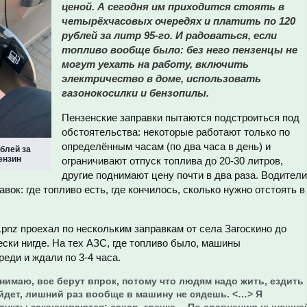
ценой. А сегодня им приходится стоять в
четырёхчасовых очередях и платить по 120
рублей за литр 95-го. И радоваться, если
топливо вообще было: без него пензенцы не
могут уехать на работу, включить
электричество в доме, использовать
газонокосилки и бензопилы.
Пензенские заправки пытаются подстроиться под
обстоятельства: некоторые работают только по
определённым часам (по два часа в день) и
ублей за
ензин
ограничивают отпуск топлива до 20-30 литров,
другие поднимают цену почти в два раза. Водители
ок: где топливо есть, где кончилось, сколько нужно отстоять в
pnz проехал по нескольким заправкам от села Загоскино до
ески нигде. На тех АЗС, где топливо было, машины
еди и ждали по 3-4 часа.
имаю, все берут впрок, потому что людям надо жить, ездить
ойдет, лишний раз вообще в машину не сядешь. <…> Я