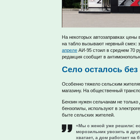
На некоторых автозаправках цены в
на табло вызывают нервный смех: з
апреле
АИ-95 стоил в среднем 70 ру
редакция сообщит в антимонопольн
Село осталось без
Особенно тяжело сельским жителям
магазину. На общественный транспо
Бензин нужен сельчанам не только 
бензопилы, используют в электроге
быте сельских жителей.
«Мы с женой уже решили: ес
морозильник увозить в друг
хватает, а дом работает на 