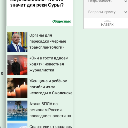
Недвижимость
значит для реки Суры?
Вопросы юристу
Общество
НАВЕРХ
Органы для
пересадки «черные
трансплантологи»
извлекали у еще
«Они в гости вдвоем
живых пациентов
ходят»: известная
журналистка
 в
подтвердила роман
Женщина и ребёнок
Бондарчука и
погибли из-за
Исаковой
непогоды в Смоленске
Атаки БПЛА по
регионам России,
последние новости на
7 августа 2026:
Спасатели отказались
последствия, атаки на