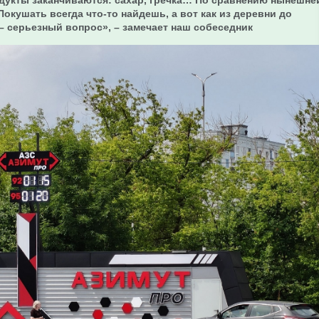
одукты заканчиваются: сахар, гречка… По сравнению нынешне
Покушать всегда что-то найдешь, а вот как из деревни до
 – серьезный вопрос», – замечает наш собеседник