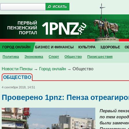
ПЕРВЫЙ
ПЕНЗЕНСКИЙ
ПОРТАЛ
ГОРОД ОНЛАЙН
БИЗНЕС И ФИНАНСЫ
КУЛЬТУРА
ЗДОРОВЬЕ
О
Политика
Экономика
Спорт
Общество
Проиcшествия
Новости Пензы
→
Город онлайн
→
Общество
ОБЩЕСТВО
4 сентября 2018, 14:51
Проверено 1pnz: Пенза отреагиро
Первый пенз
по тем город
были замече
Посмотрим, 