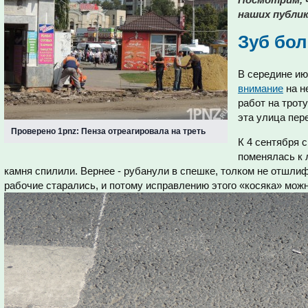
наших публик
Зуб бол
В середине ию
внимание
на н
работ на троту
эта улица пер
Проверено 1pnz: Пенза отреагировала на треть
К 4 сентября 
поменялась к 
камня спилили. Вернее - рубанули в спешке, толком не отшлифо
рабочие старались, и потому исправлению этого «косяка» можн