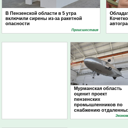
В Пензенской области в 5 утра
Обладат
включили сирены из-за ракетной
Кочетко
опасности
автогр
Проиcшествия
Мурманская область
оценит проект
пензенских
промышленников по
снабжению отдаленны
поселений с помощью
Эконом
дирижаблей