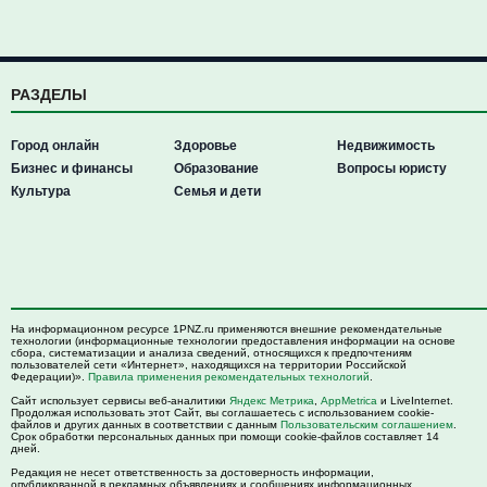
РАЗДЕЛЫ
Город онлайн
Здоровье
Недвижимость
Бизнес и финансы
Образование
Вопросы юристу
Культура
Семья и дети
На информационном ресурсе 1PNZ.ru применяются внешние рекомендательные
технологии (информационные технологии предоставления информации на основе
сбора, систематизации и анализа сведений, относящихся к предпочтениям
пользователей сети «Интернет», находящихся на территории Российской
Федерации)».
Правила применения рекомендательных технологий
.
Сайт использует сервисы веб-аналитики
Яндекс Метрика
,
AppMetrica
и LiveInternet.
Продолжая использовать этот Сайт, вы соглашаетесь с использованием cookie-
файлов и других данных в соответствии с данным
Пользовательским соглашением
.
Срок обработки персональных данных при помощи cookie-файлов составляет 14
дней.
Редакция не несет ответственность за достоверность информации,
опубликованной в рекламных объявлениях и сообщениях информационных