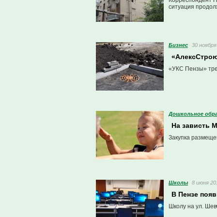
Корреспондент Пе
ситуация продол
Бизнес
30 ноября
«АлексСтрою
«УКС Пензы» треб
Дошкольное обр
На зависть М
Закупка размеще
Школы
8 июня 20
В Пензе поя
Школу на ул. Шев