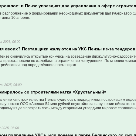
прошлое: в Пензе упразднят два управления в сфере строите
 распоряжение о формировании необходимых документов дал губернатор Ол
гиона 10 апреля.
а 2026, 06:00
ля своих? Поставщики жалуются на УКС Пензы из-за тендеров
Пензе окончились открытые конкурсы на возведение физкультурно-оздоровите
ра приостановили по жалобам на ограничение конкуренции. По мнению компа
 требования под определённого поставщика.
ля 2025, 06:00
омирилось со строителями катка «Хрустальный»
авление капстроительства Пензы судилось с подрядчиком, построившим ледо
рнаульского ООО «Арена» 54 млн рублей неустойки за нарушение обязательст
 одному из дел прекратилось, между сторонами утвердили мировое соглашени
 2025, 06:00
ном подрядчике УКСа, или почему в парке Белинского до сих п