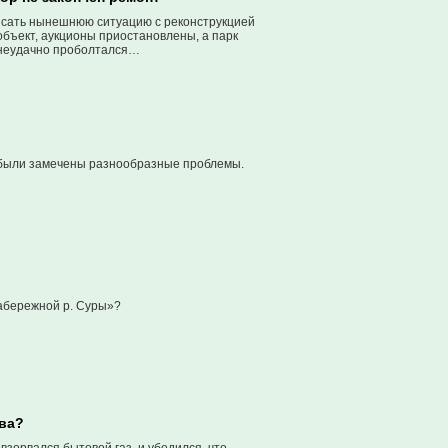
писать нынешнюю ситуацию с реконструкцией
объект, аукционы приостановлены, а парк
к неудачно проболтался…
е были замечены разнообразные проблемы.
абережной р. Суры»?
ыва?