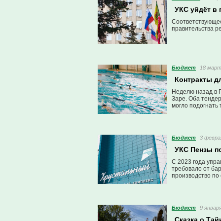
УКС уйдёт в 
Соответствующее
правительства ре
Бюджет
18 март
Контракты д
Неделю назад в 
Заре. Оба тенде
могло подогнать
Бюджет
3 февра
УКС Пензы п
С 2023 года упр
требовало от ба
производство по
Бюджет
9 января
Сказка о Тай