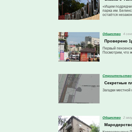
«Ищем подрядчик
парка им. Белинс
остаётся незако
Общество
4 сен
Проверено 1p
Первый пензенск
Посмотрим, что 
Строительство
Секретные п
Загадки местной
Общество
2 авг
Мародерство