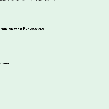
взорвался бытовой газ, и убедился, что
«ливневку» в Кривозерье
ублей