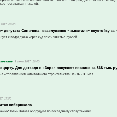
рвого пензенского портала побывал на месте аварии, где 10 июня 2018 года 
жает оставаться тяжелой.
 2017, 06:00
» депутата Савичева незаслуженно «выкатили» неустойку за 
ует с подрядчика через суд почти 900 тыс. рублей.
азование
9 июня 2017, 16:00
оцарту. Для детсада в «Заре» покупают пианино за 868 тыс. р
на «Управлением капитального строительства Пензы» 31 мая.
17, 17:50
вится кибершкола
ченко/Новый Кавказ оборудуют по последнему слову техники.