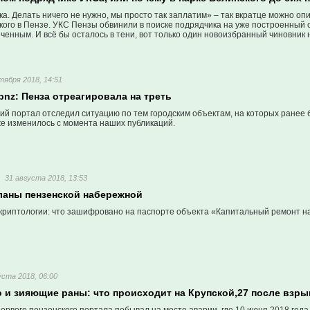
а. Делать ничего не нужно, мы просто так заплатим» – так вкратце можно о
кого в Пензе. УКС Пензы обвинили в поиске подрядчика на уже построенный 
нченным. И всё бы осталось в тени, вот только один новоизбранный чиновни
тября 2018, 14:51
nz: Пенза отреагировала на треть
ий портал отследил ситуацию по тем городским объектам, на которых ране
же изменилось с момента наших публикаций.
31 августа 2018, 13:53
ланы пензенской набережной
 криптологии: что зашифровано на паспорте объекта «Капитальный ремонт н
уста 2018, 06:00
 и зияющие раны: что происходит на Крупской,27 после взр