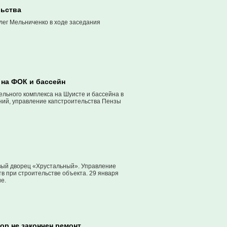
льства
ег Мельниченко в ходе заседания
 на ФОК и бассейн
льного комплекса на Шуисте и бассейна в
ний, управление капстроительства Пензы
вый дворец «Хрустальный». Управление
в при строительстве объекта. 29 января
е.
ор не закончен ремонт