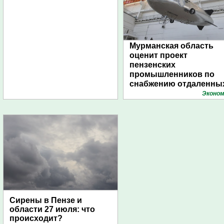
Мурманская область
оценит проект
пензенских
промышленников по
снабжению отдаленны
поселений с помощью
Эконом
дирижаблей
Сирены в Пензе и
области 27 июля: что
происходит?