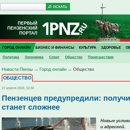
ПЕРВЫЙ
ПЕНЗЕНСКИЙ
ПОРТАЛ
ГОРОД ОНЛАЙН
БИЗНЕС И ФИНАНСЫ
КУЛЬТУРА
ЗДОРОВЬЕ
О
Политика
Экономика
Спорт
Общество
Проиcшествия
Новости Пензы
→
Город онлайн
→
Общество
ОБЩЕСТВО
27 апреля 2026, 12:30
Пензенцев предупредили: получи
станет сложнее
Новые услов
и адресной.