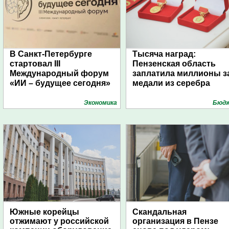
В Санкт-Петербурге
Тысяча наград:
стартовал III
Пензенская область
Международный форум
заплатила миллионы з
«ИИ – будущее сегодня»
медали из серебра
Экономика
Бюд
Южные корейцы
Скандальная
отжимают у российской
организация в Пензе