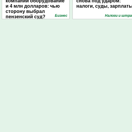
компании оборудование
снова под ударом:
и 4 млн долларов: чью
налоги, суды, зарплат
сторону выбрал
Бизнес
Налоги и штр
пензенский суд?