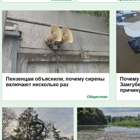
Пензенцам объяснили, почему сирены
Почему
включают несколько раз
Замгуб
причину
Общество