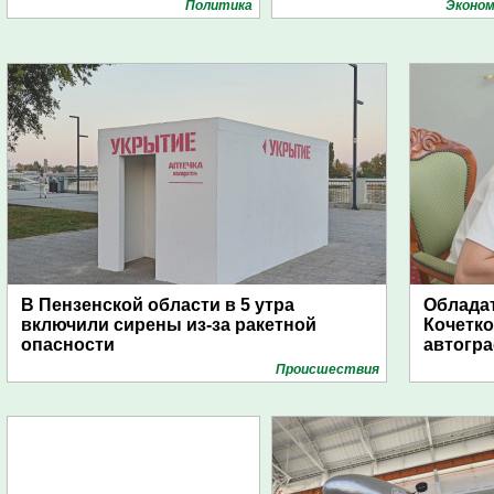
Политика
Эконом
В Пензенской области в 5 утра
Обладат
включили сирены из-за ракетной
Кочетко
опасности
автогр
Проиcшествия