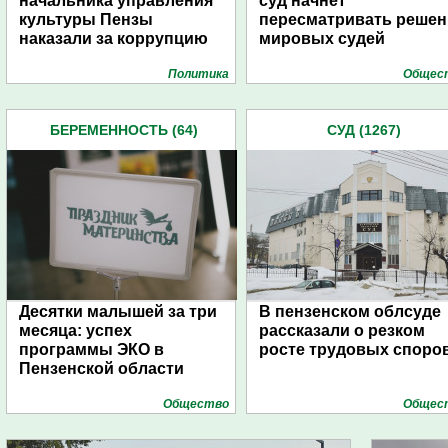
начальника управления
суд начнет
культуры Пензы
пересматривать решен
наказали за коррупцию
мировых судей
Политика
Общес
БЕРЕМЕННОСТЬ (64)
СУД (1267)
Десятки малышей за три
В пензенском облсуде
месяца: успех
рассказали о резком
программы ЭКО в
росте трудовых споро
Пензенской области
Общество
Общес