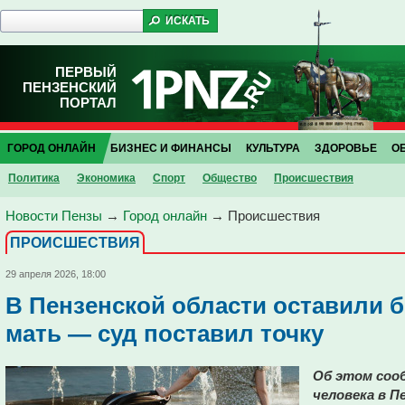
ПЕРВЫЙ
ПЕНЗЕНСКИЙ
ПОРТАЛ
ГОРОД ОНЛАЙН
БИЗНЕС И ФИНАНСЫ
КУЛЬТУРА
ЗДОРОВЬЕ
О
Политика
Экономика
Спорт
Общество
Проиcшествия
Новости Пензы
→
Город онлайн
→
Проиcшествия
ПРОИCШЕСТВИЯ
29 апреля 2026, 18:00
В Пензенской области оставили 
мать — суд поставил точку
Об этом соо
человека в П