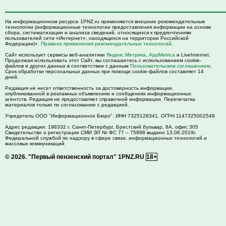
На информационном ресурсе 1PNZ.ru применяются внешние рекомендательные
технологии (информационные технологии предоставления информации на основе
сбора, систематизации и анализа сведений, относящихся к предпочтениям
пользователей сети «Интернет», находящихся на территории Российской
Федерации)».
Правила применения рекомендательных технологий
.
Сайт использует сервисы веб-аналитики
Яндекс Метрика
,
AppMetrica
и LiveInternet.
Продолжая использовать этот Сайт, вы соглашаетесь с использованием cookie-
файлов и других данных в соответствии с данным
Пользовательским соглашением
.
Срок обработки персональных данных при помощи cookie-файлов составляет 14
дней.
Редакция не несет ответственность за достоверность информации,
опубликованной в рекламных объявлениях и сообщениях информационных
агентств. Редакция не предоставляет справочной информации. Перепечатка
материалов только по согласованию с редакцией.
Учредитель ООО "Информационное Бюро". ИНН 7325128341, ОГРН 1147325002549
Адрес редакции:
198332
г. Санкт-Петербург,
Брестский бульвар, 8А, офис 305
Свидетельство о регистрации СМИ ЭЛ № ФС 77 – 75998 выдано 13.06.2019г.
Федеральной службой по надзору в сфере связи, информационных технологий и
массовых коммуникаций
© 2026.
"Первый пензенский портал" 1PNZ.RU
18+