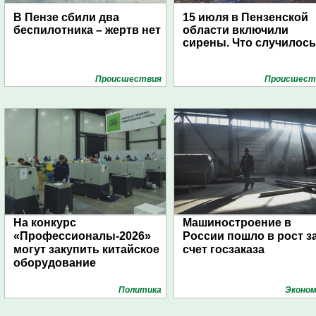
В Пензе сбили два
15 июля в Пензенской
беспилотника – жертв нет
области включили
сирены. Что случилос
Проиcшествия
Проиcшест
На конкурс
Машиностроение в
«Профессионалы-2026»
России пошло в рост з
могут закупить китайское
счет госзаказа
оборудование
Политика
Эконом