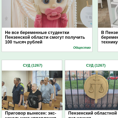
Не все беременные студентки
В Пензе
Пензенской области смогут получить
береме
100 тысяч рублей
технику
Общество
СУД (1267)
СУД (1267)
Приговор вынесен: экс-
Пензенский областной