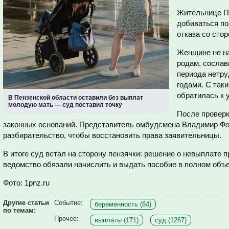
Жительнице П
добиваться по
отказа со сто
Женщине не на
родам, сосла
периода нетр
годами. С так
обратилась к 
В Пензенской области оставили без выплат
молодую мать — суд поставил точку
После проверк
законных оснований. Представитель омбудсмена Владимир Ф
разбирательство, чтобы восстановить права заявительницы.
В итоге суд встал на сторону пензячки: решение о невыплате 
ведомство обязали начислить и выдать пособие в полном объ
Фото: 1pnz.ru
Другие статьи
Событие:
беременность (64)
по темам:
Прочее:
выплаты (171)
суд (1267)