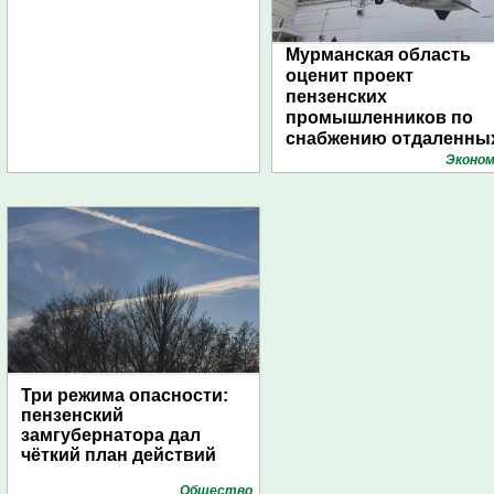
Мурманская область
оценит проект
пензенских
промышленников по
снабжению отдаленны
поселений с помощью
Эконом
дирижаблей
Три режима опасности:
пензенский
замгубернатора дал
чёткий план действий
Общество