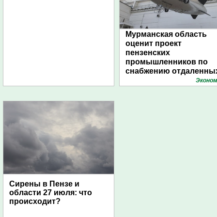
Мурманская область
оценит проект
пензенских
промышленников по
снабжению отдаленны
поселений с помощью
Эконом
дирижаблей
Сирены в Пензе и
области 27 июля: что
происходит?