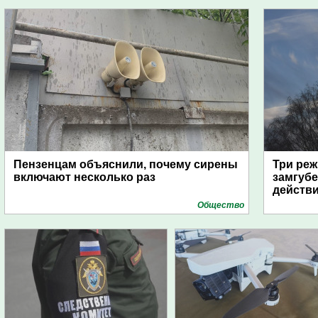
Пензенцам объяснили, почему сирены
Три реж
включают несколько раз
замгубе
действ
Общество