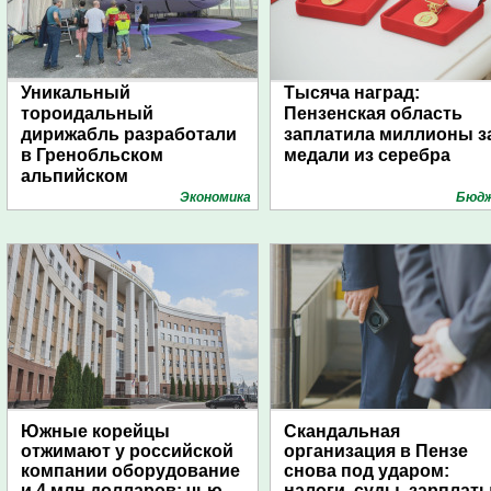
Уникальный
Тысяча наград:
тороидальный
Пензенская область
дирижабль разработали
заплатила миллионы з
в Гренобльском
медали из серебра
альпийском
университете
Экономика
Бюд
Южные корейцы
Скандальная
отжимают у российской
организация в Пензе
компании оборудование
снова под ударом:
и 4 млн долларов: чью
налоги, суды, зарплат