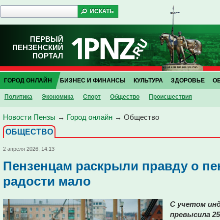
ПЕРВЫЙ
ПЕНЗЕНСКИЙ
ПОРТАЛ
ГОРОД ОНЛАЙН
БИЗНЕС И ФИНАНСЫ
КУЛЬТУРА
ЗДОРОВЬЕ
О
Политика
Экономика
Спорт
Общество
Проиcшествия
Новости Пензы
→
Город онлайн
→
Общество
ОБЩЕСТВО
2 апреля 2026, 14:13
Пензенцам раскрыли правду о пен
радости мало
С учетом инд
превысила 25