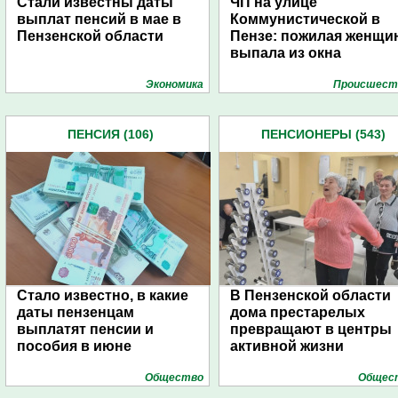
Стали известны даты
ЧП на улице
выплат пенсий в мае в
Коммунистической в
Пензенской области
Пензе: пожилая женщи
выпала из окна
Экономика
Проиcшест
ПЕНСИЯ (106)
ПЕНСИОНЕРЫ (543)
Стало известно, в какие
В Пензенской области
даты пензенцам
дома престарелых
выплатят пенсии и
превращают в центры
пособия в июне
активной жизни
Общество
Общес