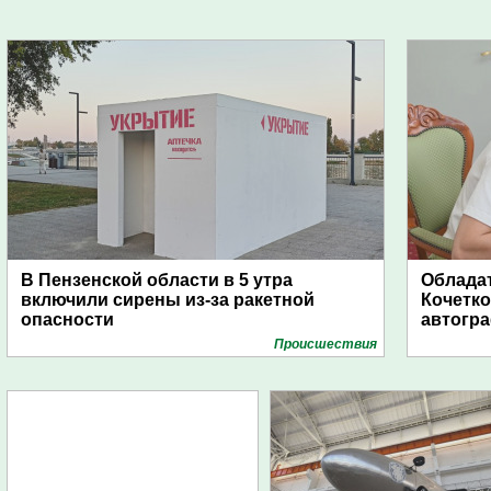
В Пензенской области в 5 утра
Обладат
включили сирены из-за ракетной
Кочетко
опасности
автогр
Проиcшествия