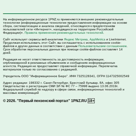
На информационном ресурсе 1PNZ.ru применяются внешние рекомендательные
технологии (информационные технологии предоставления информации на основе
сбора, систематизации и анализа сведений, относящихся к предпочтениям
пользователей сети «Интернет», находящихся на территории Российской
Федерации)».
Правила применения рекомендательных технологий
.
Сайт использует сервисы веб-аналитики
Яндекс Метрика
,
AppMetrica
и LiveInternet.
Продолжая использовать этот Сайт, вы соглашаетесь с использованием cookie-
файлов и других данных в соответствии с данным
Пользовательским соглашением
.
Срок обработки персональных данных при помощи cookie-файлов составляет 14
дней.
Редакция не несет ответственность за достоверность информации,
опубликованной в рекламных объявлениях и сообщениях информационных
агентств. Редакция не предоставляет справочной информации. Перепечатка
материалов только по согласованию с редакцией.
Учредитель ООО "Информационное Бюро". ИНН 7325128341, ОГРН 1147325002549
Адрес редакции:
198332
г. Санкт-Петербург,
Брестский бульвар, 8А, офис 305
Свидетельство о регистрации СМИ ЭЛ № ФС 77 – 75998 выдано 13.06.2019г.
Федеральной службой по надзору в сфере связи, информационных технологий и
массовых коммуникаций
© 2026.
"Первый пензенский портал" 1PNZ.RU
18+