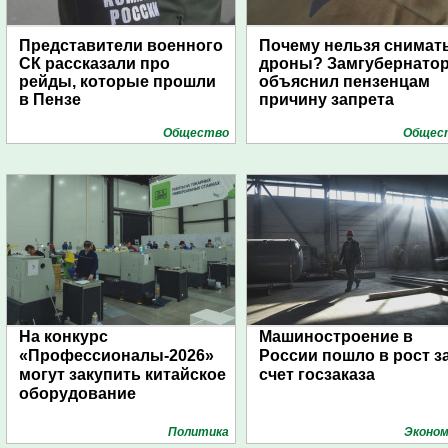
Представители военного
Почему нельзя снимат
СК рассказали про
дроны? Замгубернато
рейды, которые прошли
объяснил пензенцам
в Пензе
причину запрета
Общество
Общес
На конкурс
Машиностроение в
«Профессионалы-2026»
России пошло в рост з
могут закупить китайское
счет госзаказа
оборудование
Политика
Эконом