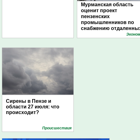
Мурманская область
оценит проект
пензенских
промышленников по
снабжению отдаленны
поселений с помощью
Эконом
дирижаблей
Сирены в Пензе и
области 27 июля: что
происходит?
Проиcшествия