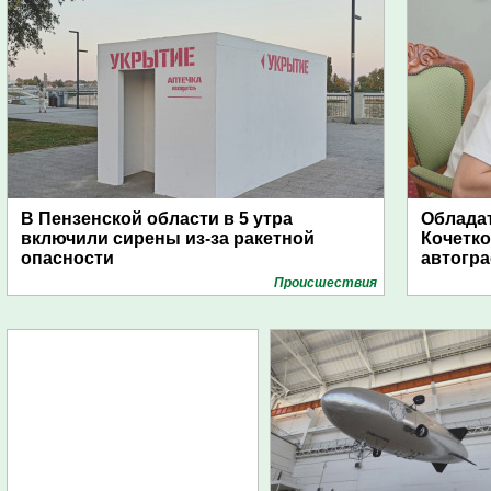
В Пензенской области в 5 утра
Обладат
включили сирены из-за ракетной
Кочетко
опасности
автогр
Проиcшествия