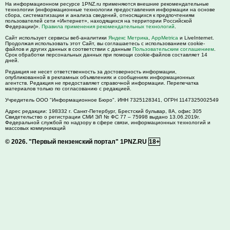
На информационном ресурсе 1PNZ.ru применяются внешние рекомендательные
технологии (информационные технологии предоставления информации на основе
сбора, систематизации и анализа сведений, относящихся к предпочтениям
пользователей сети «Интернет», находящихся на территории Российской
Федерации)».
Правила применения рекомендательных технологий
.
Сайт использует сервисы веб-аналитики
Яндекс Метрика
,
AppMetrica
и LiveInternet.
Продолжая использовать этот Сайт, вы соглашаетесь с использованием cookie-
файлов и других данных в соответствии с данным
Пользовательским соглашением
.
Срок обработки персональных данных при помощи cookie-файлов составляет 14
дней.
Редакция не несет ответственность за достоверность информации,
опубликованной в рекламных объявлениях и сообщениях информационных
агентств. Редакция не предоставляет справочной информации. Перепечатка
материалов только по согласованию с редакцией.
Учредитель ООО "Информационное Бюро". ИНН 7325128341, ОГРН 1147325002549
Адрес редакции:
198332
г. Санкт-Петербург,
Брестский бульвар, 8А, офис 305
Свидетельство о регистрации СМИ ЭЛ № ФС 77 – 75998 выдано 13.06.2019г.
Федеральной службой по надзору в сфере связи, информационных технологий и
массовых коммуникаций
© 2026.
"Первый пензенский портал" 1PNZ.RU
18+