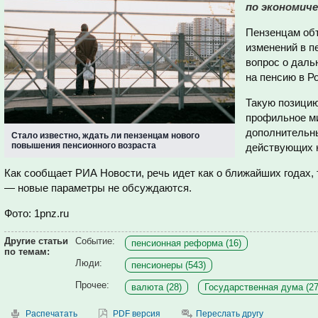
по экономиче
Пензенцам объ
изменений в п
вопрос о дал
на пенсию в Р
Такую позицию
профильное ми
дополнительны
Стало известно, ждать ли пензенцам нового
повышения пенсионного возраста
действующих н
Как сообщает РИА Новости, речь идет как о ближайших годах, 
— новые параметры не обсуждаются.
Фото: 1pnz.ru
Другие статьи
Событие:
пенсионная реформа (16)
по темам:
Люди:
пенсионеры (543)
Прочее:
валюта (28)
Государственная дума (27
Распечатать
PDF версия
Переслать другу