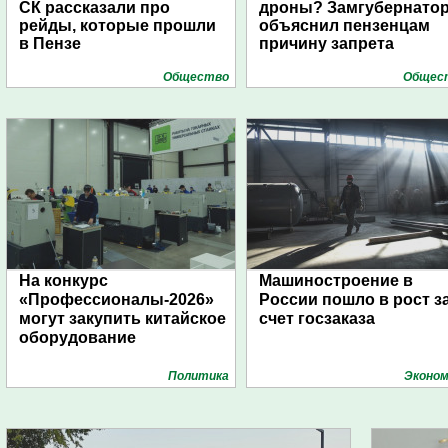
СК рассказали про
дроны? Замгубернато
рейды, которые прошли
объяснил пензенцам
в Пензе
причину запрета
Общество
Общес
На конкурс
Машиностроение в
«Профессионалы-2026»
России пошло в рост з
могут закупить китайское
счет госзаказа
оборудование
Политика
Эконом