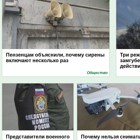
Пензенцам объяснили, почему сирены
Три реж
включают несколько раз
замгубе
действ
Общество
Представители военного
Почему нельзя снимат