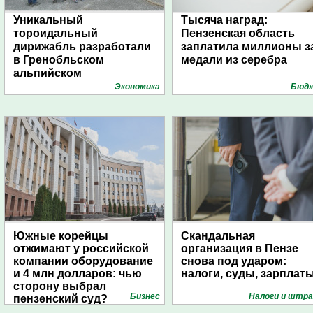
Уникальный
Тысяча наград:
тороидальный
Пензенская область
дирижабль разработали
заплатила миллионы з
в Гренобльском
медали из серебра
альпийском
университете
Экономика
Бюд
Южные корейцы
Скандальная
отжимают у российской
организация в Пензе
компании оборудование
снова под ударом:
и 4 млн долларов: чью
налоги, суды, зарплат
сторону выбрал
Бизнес
Налоги и штр
пензенский суд?