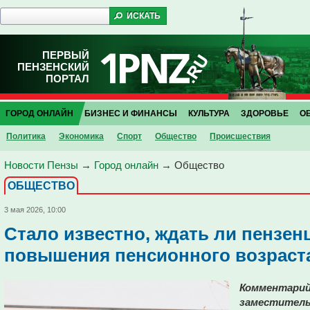
ПЕРВЫЙ
ПЕНЗЕНСКИЙ
ПОРТАЛ
ГОРОД ОНЛАЙН
БИЗНЕС И ФИНАНСЫ
КУЛЬТУРА
ЗДОРОВЬЕ
О
Политика
Экономика
Спорт
Общество
Проиcшествия
Новости Пензы
→
Город онлайн
→
Общество
ОБЩЕСТВО
3 мая 2026, 10:00
Стало известно, ждать ли пензен
повышения пенсионного возраст
Комментарий
заместитель