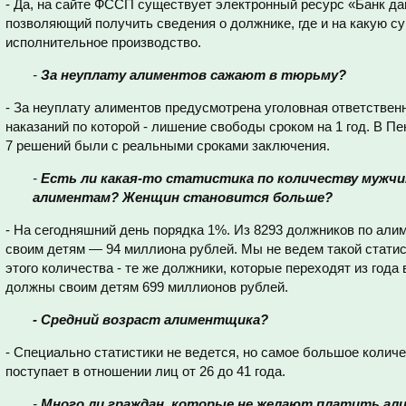
- Да, на сайте ФССП существует электронный ресурс «Банк д
позволяющий получить сведения о должнике, где и на какую с
исполнительное производство.
-
За неуплату алиментов сажают в тюрьму?
- За неуплату алиментов предусмотрена уголовная ответственно
наказаний по которой - лишение свободы сроком на 1 год. В Пе
7 решений были с реальными сроками заключения.
-
Есть ли какая-то статистика по количеству мужчи
алиментам? Женщин становится больше?
- На сегодняшний день порядка 1%. Из 8293 должников по ал
своим детям — 94 миллиона рублей. Мы не ведем такой статист
этого количества - те же должники, которые переходят из года 
должны своим детям 699 миллионов рублей.
- Средний возраст алиментщика?
- Специально статистики не ведется, но самое большое колич
поступает в отношении лиц от 26 до 41 года.
-
Много ли граждан, которые не желают платить али