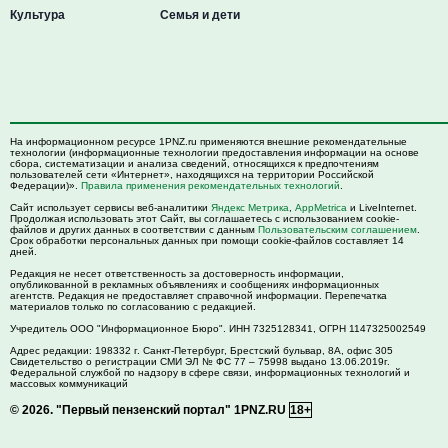
Культура
Семья и дети
На информационном ресурсе 1PNZ.ru применяются внешние рекомендательные
технологии (информационные технологии предоставления информации на основе
сбора, систематизации и анализа сведений, относящихся к предпочтениям
пользователей сети «Интернет», находящихся на территории Российской
Федерации)».
Правила применения рекомендательных технологий
.
Сайт использует сервисы веб-аналитики
Яндекс Метрика
,
AppMetrica
и LiveInternet.
Продолжая использовать этот Сайт, вы соглашаетесь с использованием cookie-
файлов и других данных в соответствии с данным
Пользовательским соглашением
.
Срок обработки персональных данных при помощи cookie-файлов составляет 14
дней.
Редакция не несет ответственность за достоверность информации,
опубликованной в рекламных объявлениях и сообщениях информационных
агентств. Редакция не предоставляет справочной информации. Перепечатка
материалов только по согласованию с редакцией.
Учредитель ООО "Информационное Бюро". ИНН 7325128341, ОГРН 1147325002549
Адрес редакции:
198332
г. Санкт-Петербург,
Брестский бульвар, 8А, офис 305
Свидетельство о регистрации СМИ ЭЛ № ФС 77 – 75998 выдано 13.06.2019г.
Федеральной службой по надзору в сфере связи, информационных технологий и
массовых коммуникаций
© 2026.
"Первый пензенский портал" 1PNZ.RU
18+