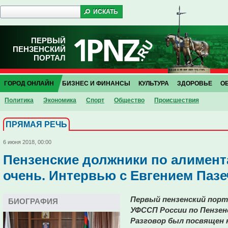
ПЕРВЫЙ
ПЕНЗЕНСКИЙ
ПОРТАЛ
ГОРОД ОНЛАЙН
БИЗНЕС И ФИНАНСЫ
КУЛЬТУРА
ЗДОРОВЬЕ
О
Политика
Экономика
Спорт
Общество
Проиcшествия
ПРЯМАЯ РЕЧЬ
6 июня 2018, 00:00
Пензенские должники по алимента
очень. Интервью с Евгением Пазе
Первый пензенский порт
БИОГРАФИЯ
УФССП России по Пензен
Разговор был посвящен