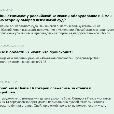
026, 06:00
цы отжимают у российской компании оборудование и 4 млн
ью сторону выбрал пензенский суд?
ение Арбитражного суда Пензенской области в пользу компании из
 Южной Кореи вызывает недоумение и удивление. Российская компания мож
ллионные убытки из-за преследования фирмы из недружественной Южной
есмотря ни на что, занимает позицию иностранной компании.
27 июля 2026, 04:26
зе и области 27 июля: что происходит?
ждают о введении режима «Ракетная опасность». Губернатор Олег
вил об этом в соцсетях в 04:25.
ля 2026, 15:27
рон: как в Пензе 14 токарей сражались за станки и
 рублей
тую долю миллиметра — и деталь уходит в брак. Сегодня в Пензе у станков
о из 14 виртуозов заберет домой полмиллиона рублей, тяжелый станок-
евку на финал страны. Спойлер: легкой прогулки не получилось ни у кого.