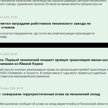
 присвоили начальнику производства обрабатывающих центров пензенского
ного завода. Церемония прошла 30 июля во время визита губернатора на
ное предприятие.
ля 2026, 10:00
тметил наградами работников пензенского завода по
 станков
о посетил предприятие, где почти все комплектующие производятся
лами.
ля 2026, 06:00
та: Первый пензенский покажет прямую трансляцию маски-шо
компании из Южной Кореи
ий портал получил эксклюзивные права на организацию прямой трансляции 
 ООО «Олимпия» в Тольятти. В любую минуту туда могут ворваться судебные
ставители южнокорейской компании.
30 июля 2026, 04:31
 совершена террористическая атака на пензенский склад
Мельниченко сообщил об атаке на склад маркетплейса в Пензенской области