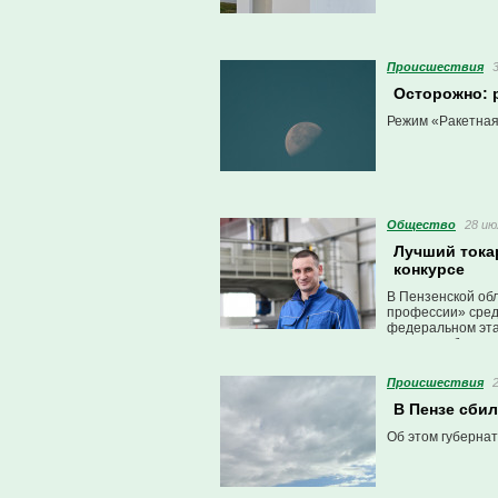
Проиcшествия
Осторожно: 
Режим «Ракетная 
Общество
28 ию
Лучший тока
конкурсе
В Пензенской обл
профессии» сред
федеральном этап
страны поборются
Проиcшествия
В Пензе сбил
Об этом губерна