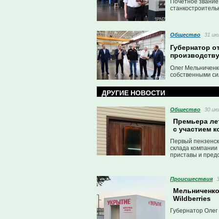
Почётное звание
станкостроитель
станкостроитель
Общество
31 ию
Губернатор о
производству
Олег Мельниченк
собственными си
ДРУГИЕ НОВОСТИ
Общество
30 ию
Премьера ле
с участием 
Первый пензенск
склада компании
приставы и пред
Проиcшествия
Мельниченко:
Wildberries
Губернатор Олег 