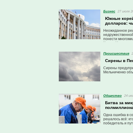
Бизнес
27 июля 2
Южные корей
долларов: ч
Неожиданное реш
недружественной
понести многоми
Кореи. Но суд, н
Проиcшествия
Сирены в Пен
Сирены предупре
Мельниченко объя
Общество
24 ию
Битва за мик
полмиллиона
Одна ошибка в со
решалось всё: кт
победитель и пут