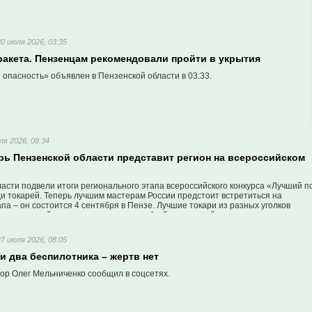
30 июля 2026, 03:35
ракета. Пензенцам рекомендовали пройти в укрытия
опасность» объявлен в Пензенской области в 03:33.
ля 2026, 09:34
рь Пензенской области представит регион на всероссийском
асти подвели итоги регионального этапа всероссийского конкурса «Лучший п
и токарей. Теперь лучшим мастерам России предстоит встретиться на
а – он состоится 4 сентября в Пензе. Лучшие токари из разных уголков
 за главный приз – один миллион рублей и токарный станок.
27 июля 2026, 08:05
и два беспилотника – жертв нет
тор Олег Мельниченко сообщил в соцсетях.