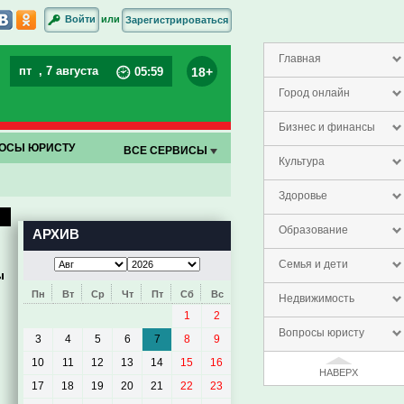
или
Войти
Зарегистрироваться
Главная
пт
, 7 августа
18+
05
:
59
Город онлайн
Бизнес и финансы
ОСЫ ЮРИСТУ
ВСЕ СЕРВИСЫ
Культура
Здоровье
Образование
АРХИВ
Семья и дети
ы
Пн
Вт
Ср
Чт
Пт
Сб
Вс
Недвижимость
1
2
Вопросы юристу
3
4
5
6
7
8
9
10
11
12
13
14
15
16
НАВЕРХ
17
18
19
20
21
22
23