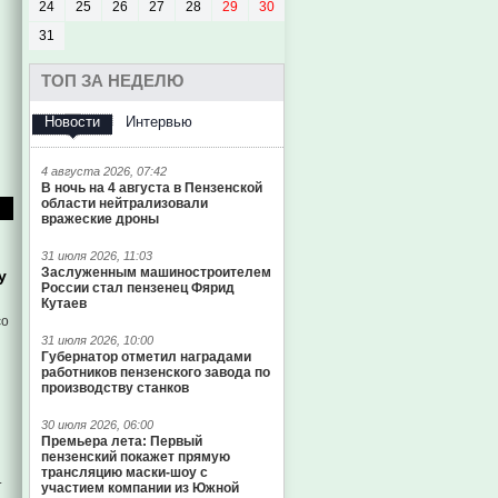
24
25
26
27
28
29
30
31
ТОП ЗА НЕДЕЛЮ
Новости
Интервью
4 августа 2026, 07:42
В ночь на 4 августа в Пензенской
области нейтрализовали
вражеские дроны
31 июля 2026, 11:03
Заслуженным машиностроителем
у
России стал пензенец Фярид
Кутаев
со
31 июля 2026, 10:00
Губернатор отметил наградами
работников пензенского завода по
производству станков
30 июля 2026, 06:00
Премьера лета: Первый
пензенский покажет прямую
трансляцию маски-шоу с
.
участием компании из Южной