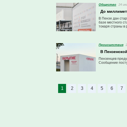
Общество
24 ию
До миллиметр
В Пензе дан ста
базе местного ст
токаря страны в
Проиcшествия
В Пензенской
Пензенцев преду
Сообщение посту
1
2
3
4
5
6
7