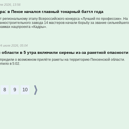
ля 2026, 13:56
а: в Пензе начался главный токарный баттл года
рт региональному этапу Всероссийского конкурса «Лучший по профессии». На
анкостроительного завода 14 мастеров начали борьбу за звание сильнейшего
 рамках нацпроекта «Кадры».
24 июля 2026, 05:04
 области в 5 утра включили сирены из-за ракетной опасности
предили о возможном прилёте ракеты на территорию Пензенской области.
пило в 5:02.
8
9
10