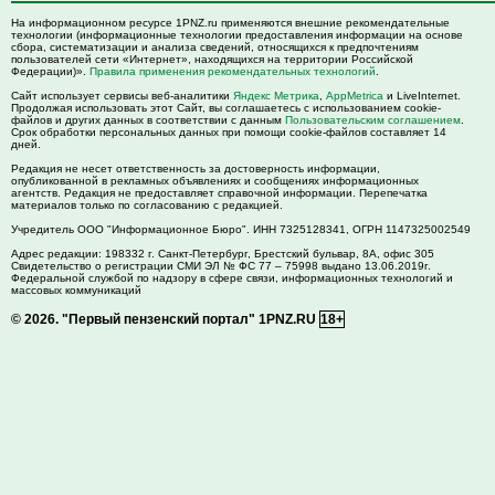
На информационном ресурсе 1PNZ.ru применяются внешние рекомендательные
технологии (информационные технологии предоставления информации на основе
сбора, систематизации и анализа сведений, относящихся к предпочтениям
пользователей сети «Интернет», находящихся на территории Российской
Федерации)».
Правила применения рекомендательных технологий
.
Сайт использует сервисы веб-аналитики
Яндекс Метрика
,
AppMetrica
и LiveInternet.
Продолжая использовать этот Сайт, вы соглашаетесь с использованием cookie-
файлов и других данных в соответствии с данным
Пользовательским соглашением
.
Срок обработки персональных данных при помощи cookie-файлов составляет 14
дней.
Редакция не несет ответственность за достоверность информации,
опубликованной в рекламных объявлениях и сообщениях информационных
агентств. Редакция не предоставляет справочной информации. Перепечатка
материалов только по согласованию с редакцией.
Учредитель ООО "Информационное Бюро". ИНН 7325128341, ОГРН 1147325002549
Адрес редакции:
198332
г. Санкт-Петербург,
Брестский бульвар, 8А, офис 305
Свидетельство о регистрации СМИ ЭЛ № ФС 77 – 75998 выдано 13.06.2019г.
Федеральной службой по надзору в сфере связи, информационных технологий и
массовых коммуникаций
© 2026.
"Первый пензенский портал" 1PNZ.RU
18+