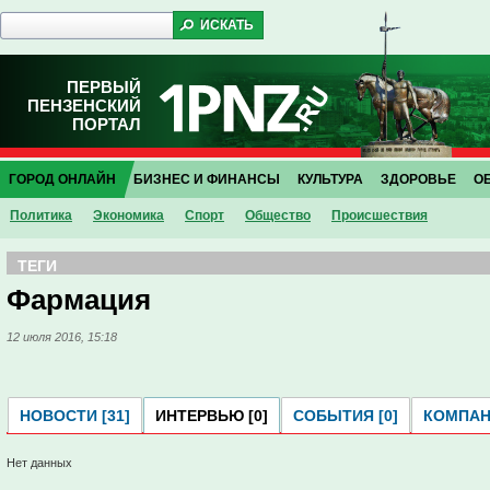
ПЕРВЫЙ
ПЕНЗЕНСКИЙ
ПОРТАЛ
ГОРОД ОНЛАЙН
БИЗНЕС И ФИНАНСЫ
КУЛЬТУРА
ЗДОРОВЬЕ
О
Политика
Экономика
Спорт
Общество
Проиcшествия
ТЕГИ
Фармация
12 июля 2016, 15:18
НОВОСТИ [31]
ИНТЕРВЬЮ [0]
СОБЫТИЯ [0]
КОМПАНИ
Нет данных