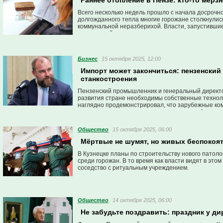
Раннее отопление в Пензе: кто-то мёрзн
Всего несколько недель прошло с начала досрочно
долгожданного тепла многие горожане столкнулис
коммунальной неразберихой. Власти, запустившие
десяти дней, но на практике этот процесс оказа
Бизнес
15 октября 2025, 12:00
Импорт может закончиться: пензенский
станкостроения
Пензенский промышленник и генеральный директор
развития стране необходимы собственные технолог
наглядно продемонстрировал, что зарубежные ком
потому зависимость от импорта несет в себе серь
Общество
15 октября 2025, 06:00
Мёртвые не шумят, но живых беспокоят:
В Кузнецке планы по строительству нового патол
среди горожан. В то время как власти видят в эт
соседство с ритуальным учреждением.
Общество
14 октября 2025, 06:00
Не забудьте поздравить: праздник у д