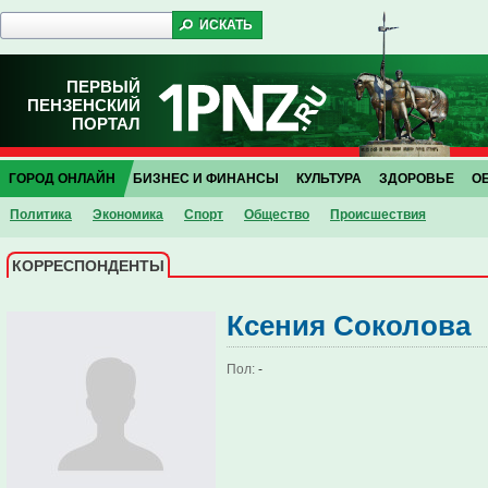
ПЕРВЫЙ
ПЕНЗЕНСКИЙ
ПОРТАЛ
ГОРОД ОНЛАЙН
БИЗНЕС И ФИНАНСЫ
КУЛЬТУРА
ЗДОРОВЬЕ
О
Политика
Экономика
Спорт
Общество
Проиcшествия
КОРРЕСПОНДЕНТЫ
Ксения Соколова
Пол:
-