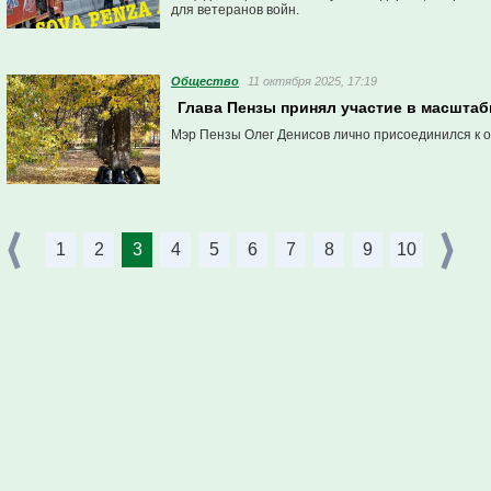
для ветеранов войн.
Общество
11 октября 2025, 17:19
Глава Пензы принял участие в масштаб
Мэр Пензы Олег Денисов лично присоединился к о
1
2
3
4
5
6
7
8
9
10