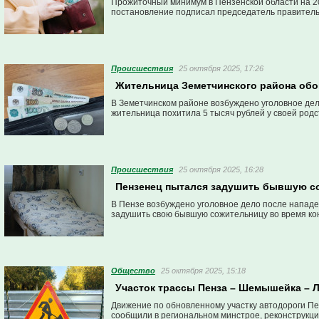
Прожиточный минимум в Пензенской области на 20
постановление подписал председатель правитель
Проиcшествия
25 октября 2025, 17:26
Жительница Земетчинского района обо
В Земетчинском районе возбуждено уголовное дело
жительница похитила 5 тысяч рублей у своей род
Проиcшествия
25 октября 2025, 16:28
Пензенец пытался задушить бывшую со
В Пензе возбуждено уголовное дело после нападе
задушить свою бывшую сожительницу во время кон
Общество
25 октября 2025, 15:18
Участок трассы Пенза – Шемышейка – 
Движение по обновленному участку автодороги Пе
сообщили в региональном минстрое, реконструкци