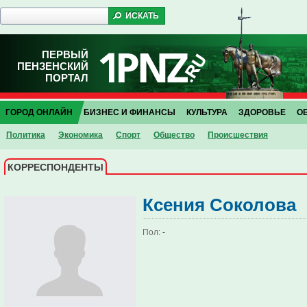
ПЕРВЫЙ
ПЕНЗЕНСКИЙ
ПОРТАЛ
ГОРОД ОНЛАЙН
БИЗНЕС И ФИНАНСЫ
КУЛЬТУРА
ЗДОРОВЬЕ
О
Политика
Экономика
Спорт
Общество
Проиcшествия
КОРРЕСПОНДЕНТЫ
Ксения Соколова
Пол:
-