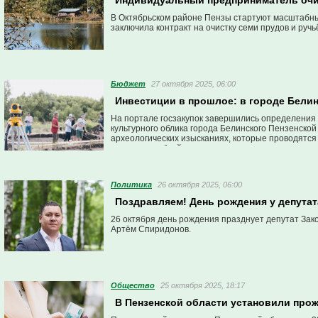
Индивидуальный предприниматель очи
В Октябрьском районе Пензы стартуют масштабны
заключила контракт на очистку семи прудов и ручь
Бюджет
27 октября 2025, 06:00
Инвестиции в прошлое: в городе Бели
На портале госзакупок завершились определения 
культурного облика города Белинского Пензенской
археологических изысканиях, которые проводятся 
миллиона рублей, а цель у них одна – сохранить 
Политика
26 октября 2025, 06:00
Поздравляем! День рождения у депута
26 октября день рождения празднует депутат За
Артём Спиридонов.
Общество
25 октября 2025, 18:17
В Пензенской области установили про