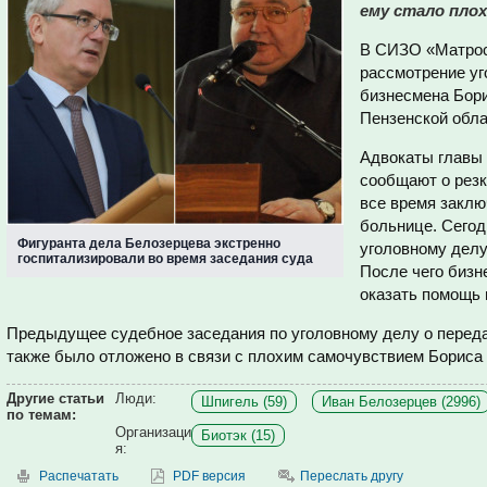
ему стало плох
В СИЗО «Матрос
рассмотрение уг
бизнесмена Бори
Пензенской обла
Адвокаты главы
сообщают о резк
все время заклю
больнице. Сегод
Фигуранта дела Белозерцева экстренно
уголовному делу 
госпитализировали во время заседания суда
После чего бизн
оказать помощь 
Предыдущее судебное заседания по уголовному делу о переда
также было отложено в связи с плохим самочувствием Бориса
Другие статьи
Люди:
Шпигель (59)
Иван Белозерцев (2996)
по темам:
Организаци
Биотэк (15)
я:
Распечатать
PDF версия
Переслать другу