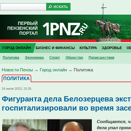
ПЕРВЫЙ
ПЕНЗЕНСКИЙ
ПОРТАЛ
ГОРОД ОНЛАЙН
БИЗНЕС И ФИНАНСЫ
КУЛЬТУРА
ЗДОРОВЬЕ
О
Политика
Экономика
Спорт
Общество
Проиcшествия
Новости Пензы
→
Город онлайн
→
Политика
ПОЛИТИКА
24 июля 2023, 23:35
Фигуранта дела Белозерцева экс
госпитализировали во время зас
Сообщается, ч
дела упал прям