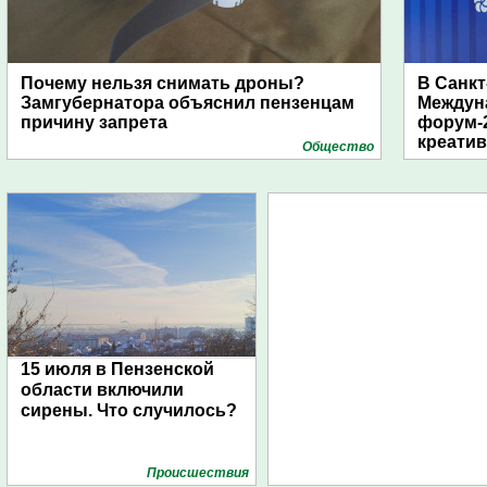
Почему нельзя снимать дроны?
В Санкт
Замгубернатора объяснил пензенцам
Междун
причину запрета
форум-2
креати
Общество
15 июля в Пензенской
области включили
сирены. Что случилось?
Проиcшествия