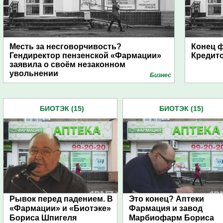
Месть за несговорчивость?
Конец ф
Гендиректор пензенской «Фармации»
Кредито
заявила о своём незаконном
увольнении
Бизнес
БИОТЭК (15)
БИОТЭК (15)
Рывок перед падением. В
Это конец? Аптеки
«Фармации» и «Биотэке»
Фармация и завод
Бориса Шпигеля
Марбиофарм Бориса