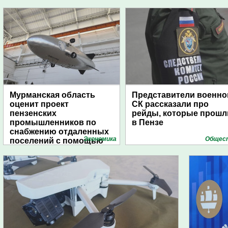
Мурманская область
Представители военно
оценит проект
СК рассказали про
пензенских
рейды, которые прошл
промышленников по
в Пензе
снабжению отдаленных
Экономика
Общес
поселений с помощью
дирижаблей