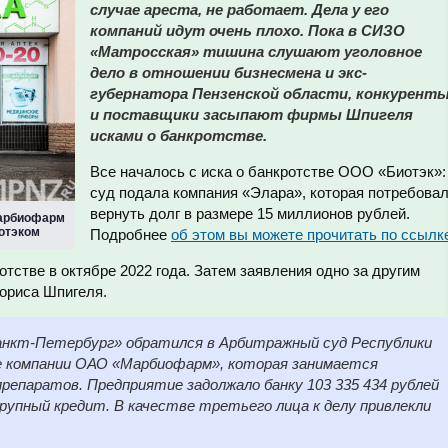
случае ареста, не работает. Дела у его
компаний идут очень плохо. Пока в СИЗО
«Матросская» тишина слушают уголовное
дело в отношении бизнесмена и экс-
губернатора Пензенской области, конкурент
и поставщики засыпают фирмы Шпигеля
исками о банкротстве.
Все началось с иска о банкротстве ООО «Биотэк»:
суд подала компания «Элара», которая потребова
вернуть долг в размере 15 миллионов рублей.
Марбиофарм
отэком
Подробнее
об этом вы можете прочитать по ссылк
тстве в октябре 2022 года. Затем заявления одно за другим
Бориса Шпигеля.
Санкт-Петербург» обратился в Арбитражный суд Республики
е компании ОАО «Марбиофарм», которая занимается
репаратов. Предприятие задолжало банку 103 335 434 рублей
рупный кредит. В качестве третьего лица к делу привлекли