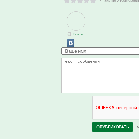
- Нажмите ,чтобы оцени
Войти
М