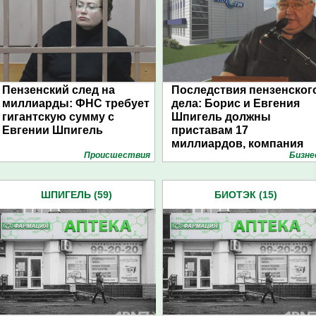
Пензенский след на
Последствия пензенског
миллиарды: ФНС требует
дела: Борис и Евгения
гигантскую сумму с
Шпигель должны
Евгении Шпигель
приставам 17
миллиардов, компания
Проиcшествия
Бизне
Биотэк судится с их
дочерью
ШПИГЕЛЬ (59)
БИОТЭК (15)