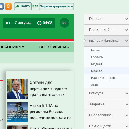
или
Войти
Зарегистрироваться
Главная
пт
, 7 августа
18+
04
:
08
Город онлайн
Бизнес и финансы
ОСЫ ЮРИСТУ
ВСЕ СЕРВИСЫ
Банки
Кредиты
Бюджет
Бизнес
Налоги и штрафы
Органы для
Авто
пересадки «черные
0
Культура
трансплантологи»
извлекали у еще
Здоровье
Атаки БПЛА по
живых пациентов
регионам России,
Образование
последние новости на
ис
7 августа 2026:
Семья и дети
Дочь обвинила мать в