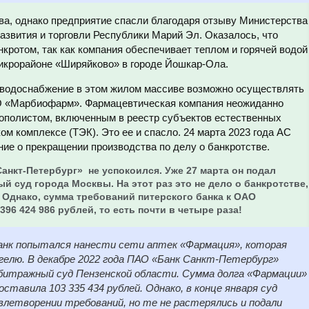
ва, однако предприятие спасли благодаря отзыву Министерства
азвития и торговли Республики Марий Эл. Оказалось, что
ротом, так как компания обеспечивает теплом и горячей водой
икрорайоне «Ширяйково» в городе Йошкар-Ола.
 водоснабжение в этом жилом массиве возможно осуществлять
АО «Марбиофарм». Фармацевтическая компания неожиданно
ополистом, включенным в реестр субъектов естественных
ом комплексе (ТЭК). Это ее и спасло. 24 марта 2023 года АС
ие о прекращении производства по делу о банкротстве.
Санкт-Петербург» не успокоился. Уже 27 марта он подал
й суд города Москвы. На этот раз это не дело о банкротстве,
 Однако, сумма требований питерского банка к ОАО
6 424 986 рублей, то есть почти в четыре раза!
анк попытался нанести сети аптек «Фармация», которая
елю. В декабре 2022 года ПАО «Банк Санкт-Петербург»
битражный суд Пензенской области. Сумма долга «Фармации»
ставила 103 335 434 рублей. Однако, в конце января суд
влетворении требований, но те не растерялись и подали