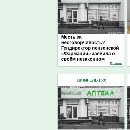
Месть за
несговорчивость?
Гендиректор пензенской
«Фармации» заявила о
своём незаконном
Бизнес
увольнении
ШПИГЕЛЬ (59)