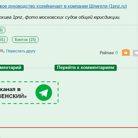
ое руководство хозяйничает в компании Шпигеля (1pnz.ru)
рхива 1pnz, фото московских судов общей юрисдикции.
9)
31)
Биотэк (15)
Переслать другу
Рейтинг
0
мментарий
Перейти к комментариям