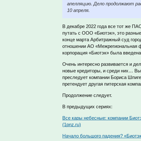
апелляцию. Дело продолжают рас
10 апреля.
В декабре 2022 года все тот же П
путать с ООО «Биотэк», это разные
конце марта Арбитражный суд горо
отношении АО «Межрегиональная ф
корпорация «Биотэк» была введена
Очень интересно развивается и де
новые кредиторы, и среди них… Вы
преследует компании Бориса Шпигел
претендует другая питерская комп
Продолжение следует.
В предыдущих сериях:
Все кары небесные: компании Биотэ
(1pnz.ru)
Начало большого падения? «Биотэк»