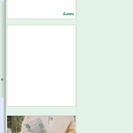
Банки
 а