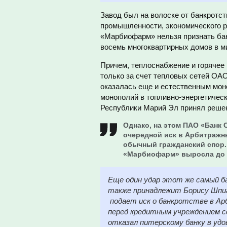
Завод был на волоске от банкротст
промышленности, экономического р
«Марбиофарм» нельзя признать банк
восемь многоквартирных домов в м
Причем, теплоснабжение и горячее
только за счет тепловых сетей О
оказалась еще и естественным мон
монополий в топливно-энергетическ
Республики Марий Эл принял решен
Однако, на этом ПАО «Банк 
очередной иск в Арбитражны
обычный гражданский спор.
«Марбиофарм» выросла до 39
Еще один удар этот же самый б
также принадлежит Борису Шпиг
подает иск о банкротстве в Ар
перед кредитным учреждением со
отказал питерскому банку в удо