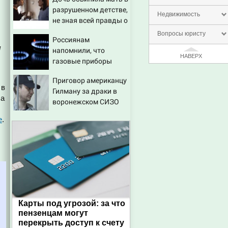
последствия, атаки на
разрушенном детстве,
склады Wildberries,
Недвижимость
не зная всей правды о
состояние
своём отце - история
пострадавших
Вопросы юристу
Россиянам
одной семьи
ы
напомнили, что
НАВЕРХ
газовые приборы
нельзя
Приговор американцу
ремонтировать
 в
Гилману за драки в
самостоятельно
ла
воронежском СИЗО
потребовали
е
.
ужесточить - Новости
на Вести.ru
Карты под угрозой: за что
пензенцам могут
перекрыть доступ к счету