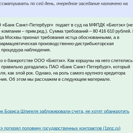
сматривать по сей день, очередное заседание назначено на
АО «Банк Санкт-Петербург» подает в суд на МФПДК «Биотэк» (не
 компании – прим.ред.). Сумма требований – 80 416 610 рублей.
да Москвы признал требования истца обоснованными, а в
армацевтическая производственно-дистрибьюторская
 процедура наблюдения.
ло о банкротстве ООО «Биотэк». Как коршуны на него слетелись
 правильно догадались ПАО «Банк Санкт-Петербург», который
я, как злой рок. Однако, на роль самого крупного кредитора
ания. Об этом мы расскажем в следующем материале.
к Бориса Шпигеля заблокировали счета, ее хотят обанкротить
 потерял половину государственных контрактов (1pnz.ru)