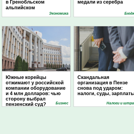
в Гренобльском
медали из серебра
альпийском
университете
Экономика
Бюд
Южные корейцы
Скандальная
отжимают у российской
организация в Пензе
компании оборудование
снова под ударом:
и 4 млн долларов: чью
налоги, суды, зарплат
сторону выбрал
Бизнес
Налоги и штр
пензенский суд?