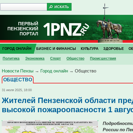
ПЕРВЫЙ
ПЕНЗЕНСКИЙ
ПОРТАЛ
ГОРОД ОНЛАЙН
БИЗНЕС И ФИНАНСЫ
КУЛЬТУРА
ЗДОРОВЬЕ
О
Политика
Экономика
Спорт
Общество
Проиcшествия
Новости Пензы
→
Город онлайн
→
Общество
ОБЩЕСТВО
31 июля 2025, 18:00
Жителей Пензенской области пр
высокой пожароопасности 1 авгу
Подробности
России по Пе