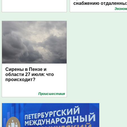
снабжению отдаленны
поселений с помощью
Эконом
дирижаблей
Сирены в Пензе и
области 27 июля: что
происходит?
Проиcшествия