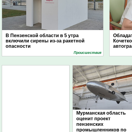
В Пензенской области в 5 утра
Обладат
включили сирены из-за ракетной
Кочетко
опасности
автогр
Проиcшествия
Мурманская область
оценит проект
пензенских
промышленников по