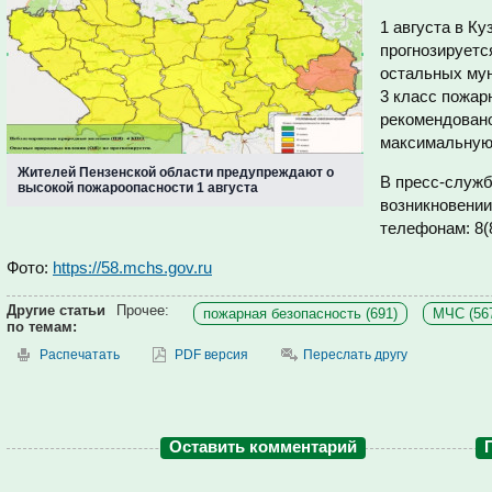
1 августа в К
прогнозируетс
остальных му
3 класс пожар
рекомендовано
максимальную
Жителей Пензенской области предупреждают о
В пресс-служб
высокой пожароопасности 1 августа
возникновении
телефонам: 8(
Фото:
https://58.mchs.gov.ru
Другие статьи
Прочее:
пожарная безопасность (691)
МЧС (56
по темам:
Распечатать
PDF версия
Переслать другу
Оставить комментарий