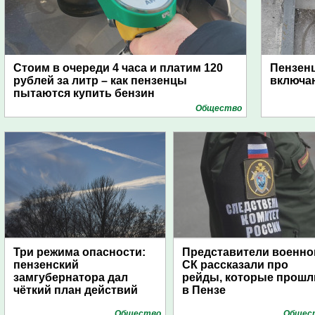
Стоим в очереди 4 часа и платим 120
Пензен
рублей за литр – как пензенцы
включаю
пытаются купить бензин
Общество
Три режима опасности:
Представители военно
пензенский
СК рассказали про
замгубернатора дал
рейды, которые прошл
чёткий план действий
в Пензе
Общество
Общес