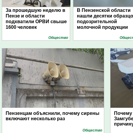
За прошедшую неделю в
В Пензенской области
Пензе и области
нашли десятки образц
подхватили ОРВИ свыше
подозрительной
1600 человек
молочной продукции
Общество
Общес
Пензенцам объяснили, почему сирены
Почему
включают несколько раз
Замгуб
причину
Общество