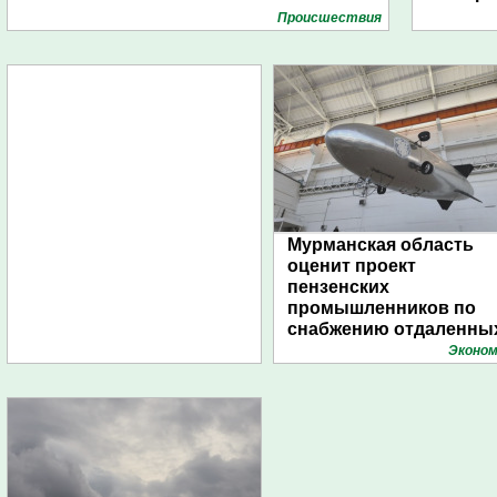
Проиcшествия
Мурманская область
оценит проект
пензенских
промышленников по
снабжению отдаленны
поселений с помощью
Эконом
дирижаблей