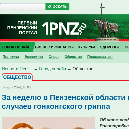
ПЕРВЫЙ
ПЕНЗЕНСКИЙ
ПОРТАЛ
ГОРОД ОНЛАЙН
БИЗНЕС И ФИНАНСЫ
КУЛЬТУРА
ЗДОРОВЬЕ
О
Политика
Экономика
Спорт
Общество
Проиcшествия
Новости Пензы
→
Город онлайн
→
Общество
ОБЩЕСТВО
3 марта 2026, 18:00
За неделю в Пензенской области
случаев гонконгского гриппа
Об этом сооб
Роспотребна