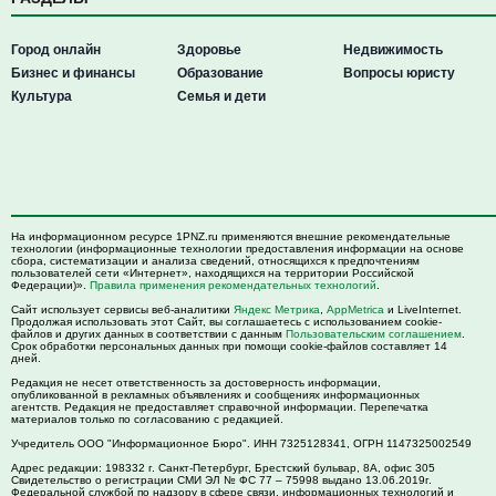
Город онлайн
Здоровье
Недвижимость
Бизнес и финансы
Образование
Вопросы юристу
Культура
Семья и дети
На информационном ресурсе 1PNZ.ru применяются внешние рекомендательные
технологии (информационные технологии предоставления информации на основе
сбора, систематизации и анализа сведений, относящихся к предпочтениям
пользователей сети «Интернет», находящихся на территории Российской
Федерации)».
Правила применения рекомендательных технологий
.
Сайт использует сервисы веб-аналитики
Яндекс Метрика
,
AppMetrica
и LiveInternet.
Продолжая использовать этот Сайт, вы соглашаетесь с использованием cookie-
файлов и других данных в соответствии с данным
Пользовательским соглашением
.
Срок обработки персональных данных при помощи cookie-файлов составляет 14
дней.
Редакция не несет ответственность за достоверность информации,
опубликованной в рекламных объявлениях и сообщениях информационных
агентств. Редакция не предоставляет справочной информации. Перепечатка
материалов только по согласованию с редакцией.
Учредитель ООО "Информационное Бюро". ИНН 7325128341, ОГРН 1147325002549
Адрес редакции:
198332
г. Санкт-Петербург,
Брестский бульвар, 8А, офис 305
Свидетельство о регистрации СМИ ЭЛ № ФС 77 – 75998 выдано 13.06.2019г.
Федеральной службой по надзору в сфере связи, информационных технологий и