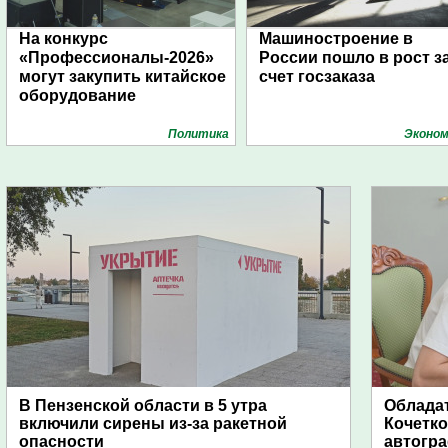
На конкурс
Машиностроение в
«Профессионалы-2026»
России пошло в рост з
могут закупить китайское
счет госзаказа
оборудование
Политика
Эконом
В Пензенской области в 5 утра
Обладат
включили сирены из-за ракетной
Кочетко
опасности
автогр