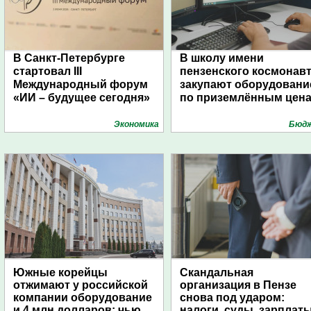
В Санкт-Петербурге
В школу имени
стартовал III
пензенского космонав
Международный форум
закупают оборудовани
«ИИ – будущее сегодня»
по приземлённым цен
Экономика
Бюд
Южные корейцы
Скандальная
отжимают у российской
организация в Пензе
компании оборудование
снова под ударом:
и 4 млн долларов: чью
налоги, суды, зарплат