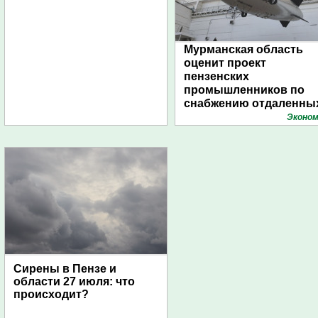
Мурманская область
оценит проект
пензенских
промышленников по
снабжению отдаленны
поселений с помощью
Эконом
дирижаблей
Сирены в Пензе и
области 27 июля: что
происходит?