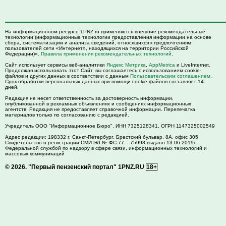
На информационном ресурсе 1PNZ.ru применяются внешние рекомендательные
технологии (информационные технологии предоставления информации на основе
сбора, систематизации и анализа сведений, относящихся к предпочтениям
пользователей сети «Интернет», находящихся на территории Российской
Федерации)».
Правила применения рекомендательных технологий
.
Сайт использует сервисы веб-аналитики
Яндекс Метрика
,
AppMetrica
и LiveInternet.
Продолжая использовать этот Сайт, вы соглашаетесь с использованием cookie-
файлов и других данных в соответствии с данным
Пользовательским соглашением
.
Срок обработки персональных данных при помощи cookie-файлов составляет 14
дней.
Редакция не несет ответственность за достоверность информации,
опубликованной в рекламных объявлениях и сообщениях информационных
агентств. Редакция не предоставляет справочной информации. Перепечатка
материалов только по согласованию с редакцией.
Учредитель ООО "Информационное Бюро". ИНН 7325128341, ОГРН 1147325002549
Адрес редакции:
198332
г. Санкт-Петербург,
Брестский бульвар, 8А, офис 305
Свидетельство о регистрации СМИ ЭЛ № ФС 77 – 75998 выдано 13.06.2019г.
Федеральной службой по надзору в сфере связи, информационных технологий и
массовых коммуникаций
© 2026.
"Первый пензенский портал" 1PNZ.RU
18+