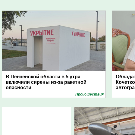
В Пензенской области в 5 утра
Обладат
включили сирены из-за ракетной
Кочетко
опасности
автогр
Проиcшествия