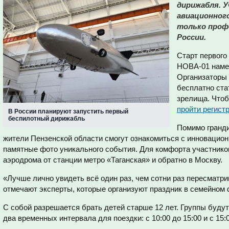
дирижабля. 
авиационног
только профе
России.
Старт первого
НОВА-01 намеч
Организаторы
бесплатно ст
зрелища. Чтоб
пройти регист
В России планируют запустить первый
беспилотный дирижабль
Помимо гранди
жители Пензенской области смогут ознакомиться с инновацио
памятные фото уникального события. Для комфорта участнико
аэродрома от станции метро «Таганская» и обратно в Москву.
«Лучше лично увидеть всё один раз, чем сотни раз пересматр
отмечают эксперты, которые организуют праздник в семейном
С собой разрешается брать детей старше 12 лет. Группы будут
два временных интервала для поездки: с 10:00 до 15:00 и с 15:0