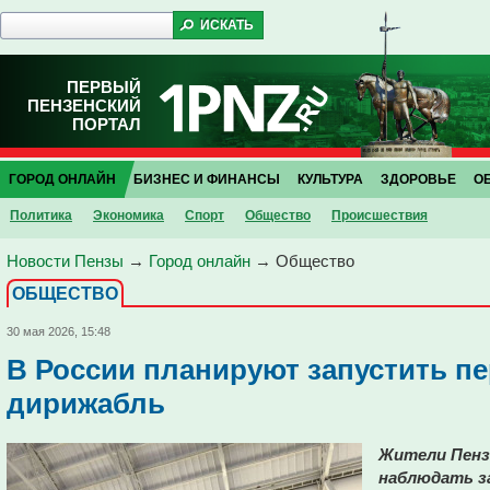
ПЕРВЫЙ
ПЕНЗЕНСКИЙ
ПОРТАЛ
ГОРОД ОНЛАЙН
БИЗНЕС И ФИНАНСЫ
КУЛЬТУРА
ЗДОРОВЬЕ
О
Политика
Экономика
Спорт
Общество
Проиcшествия
Новости Пензы
→
Город онлайн
→
Общество
ОБЩЕСТВО
30 мая 2026, 15:48
В России планируют запустить п
дирижабль
Жители Пенз
наблюдать з