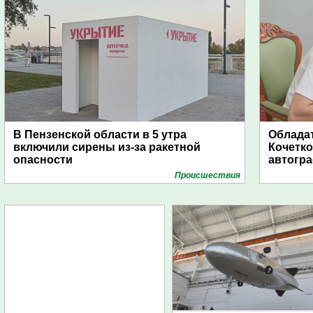
В Пензенской области в 5 утра
Обладат
включили сирены из-за ракетной
Кочетко
опасности
автогр
Проиcшествия