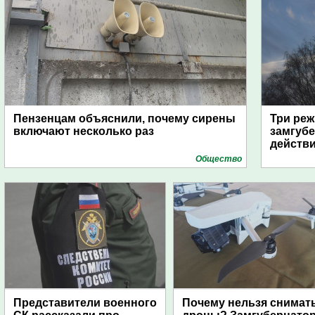
Пензенцам объяснили, почему сирены
Три реж
включают несколько раз
замгубе
действ
Общество
Представители военного
Почему нельзя снимат