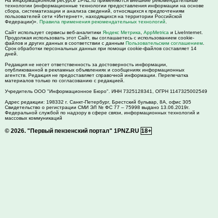
На информационном ресурсе 1PNZ.ru применяются внешние рекомендательные
технологии (информационные технологии предоставления информации на основе
сбора, систематизации и анализа сведений, относящихся к предпочтениям
пользователей сети «Интернет», находящихся на территории Российской
Федерации)».
Правила применения рекомендательных технологий
.
Сайт использует сервисы веб-аналитики
Яндекс Метрика
,
AppMetrica
и LiveInternet.
Продолжая использовать этот Сайт, вы соглашаетесь с использованием cookie-
файлов и других данных в соответствии с данным
Пользовательским соглашением
.
Срок обработки персональных данных при помощи cookie-файлов составляет 14
дней.
Редакция не несет ответственность за достоверность информации,
опубликованной в рекламных объявлениях и сообщениях информационных
агентств. Редакция не предоставляет справочной информации. Перепечатка
материалов только по согласованию с редакцией.
Учредитель ООО "Информационное Бюро". ИНН 7325128341, ОГРН 1147325002549
Адрес редакции:
198332
г. Санкт-Петербург,
Брестский бульвар, 8А, офис 305
Свидетельство о регистрации СМИ ЭЛ № ФС 77 – 75998 выдано 13.06.2019г.
Федеральной службой по надзору в сфере связи, информационных технологий и
массовых коммуникаций
© 2026.
"Первый пензенский портал" 1PNZ.RU
18+