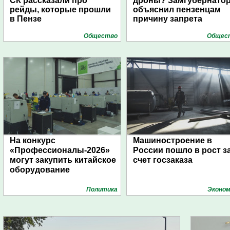
СК рассказали про
дроны? Замгубернато
рейды, которые прошли
объяснил пензенцам
в Пензе
причину запрета
Общество
Общес
На конкурс
Машиностроение в
«Профессионалы-2026»
России пошло в рост з
могут закупить китайское
счет госзаказа
оборудование
Политика
Эконом