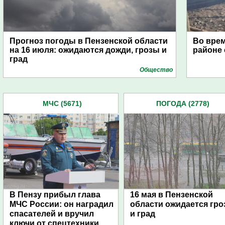
Прогноз погоды в Пензенской области
Во врем
на 16 июля: ожидаются дожди, грозы и
районе 
град
Общество
МЧС (5671)
ПОГОДА (2778)
В Пензу прибыл глава
16 мая в Пензенской
МЧС России: он наградил
области ожидается гро
спасателей и вручил
и град
ключи от спецтехники