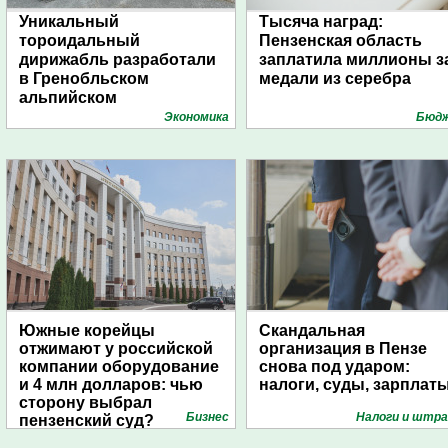
Уникальный
Тысяча наград:
тороидальный
Пензенская область
дирижабль разработали
заплатила миллионы з
в Гренобльском
медали из серебра
альпийском
университете
Экономика
Бюд
Южные корейцы
Скандальная
отжимают у российской
организация в Пензе
компании оборудование
снова под ударом:
и 4 млн долларов: чью
налоги, суды, зарплат
сторону выбрал
Бизнес
Налоги и штр
пензенский суд?