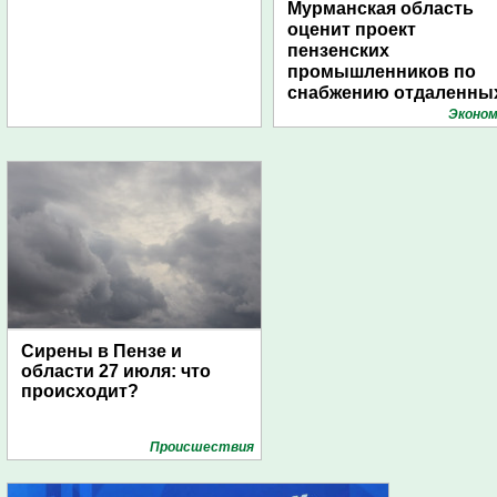
Мурманская область
оценит проект
пензенских
промышленников по
снабжению отдаленны
поселений с помощью
Эконом
дирижаблей
Сирены в Пензе и
области 27 июля: что
происходит?
Проиcшествия