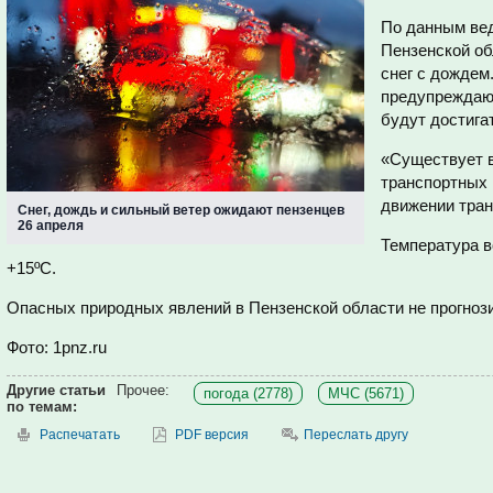
По данным вед
Пензенской об
снег с дождем
предупреждают
будут достигат
«Существует в
транспортных 
движении тран
Снег, дождь и сильный ветер ожидают пензенцев
26 апреля
Температура в
+15ºС.
Опасных природных явлений в Пензенской области не прогноз
Фото: 1pnz.ru
Другие статьи
Прочее:
погода (2778)
МЧС (5671)
по темам:
Распечатать
PDF версия
Переслать другу