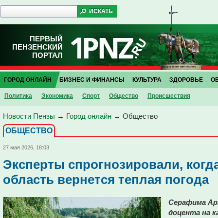
ПЕРВЫЙ
ПЕНЗЕНСКИЙ
ПОРТАЛ
ГОРОД ОНЛАЙН
БИЗНЕС И ФИНАНСЫ
КУЛЬТУРА
ЗДОРОВЬЕ
О
Политика
Экономика
Спорт
Общество
Проиcшествия
Новости Пензы
→
Город онлайн
→
Общество
ОБЩЕСТВО
27 мая 2026, 18:03
Эксперты спрогнозировали, когд
область вернется теплая погода
Серафима Ар
доцента на к