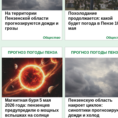
На территории
Похолодание
Пензенской области
продолжается: какой
прогнозируются дожди и
будет погода в Пензе 1
грозы
мая
Общество
Общес
ПРОГНОЗ ПОГОДЫ ПЕНЗА
ПРОГНОЗ ПОГОДЫ ПЕН
(134)
(134)
Магнитная буря 5 мая
Пензенскую область
2026 года: пензенцев
накроет циклон:
предупредили о мощных
синоптики прогнозиру
вспышках на солнце
дожди и холод