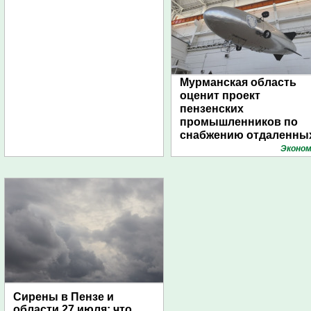
Мурманская область
оценит проект
пензенских
промышленников по
снабжению отдаленны
поселений с помощью
Эконом
дирижаблей
Сирены в Пензе и
области 27 июля: что