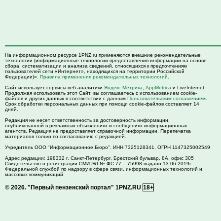
На информационном ресурсе 1PNZ.ru применяются внешние рекомендательные
технологии (информационные технологии предоставления информации на основе
сбора, систематизации и анализа сведений, относящихся к предпочтениям
пользователей сети «Интернет», находящихся на территории Российской
Федерации)».
Правила применения рекомендательных технологий
.
Сайт использует сервисы веб-аналитики
Яндекс Метрика
,
AppMetrica
и LiveInternet.
Продолжая использовать этот Сайт, вы соглашаетесь с использованием cookie-
файлов и других данных в соответствии с данным
Пользовательским соглашением
.
Срок обработки персональных данных при помощи cookie-файлов составляет 14
дней.
Редакция не несет ответственность за достоверность информации,
опубликованной в рекламных объявлениях и сообщениях информационных
агентств. Редакция не предоставляет справочной информации. Перепечатка
материалов только по согласованию с редакцией.
Учредитель ООО "Информационное Бюро". ИНН 7325128341, ОГРН 1147325002549
Адрес редакции:
198332
г. Санкт-Петербург,
Брестский бульвар, 8А, офис 305
Свидетельство о регистрации СМИ ЭЛ № ФС 77 – 75998 выдано 13.06.2019г.
Федеральной службой по надзору в сфере связи, информационных технологий и
массовых коммуникаций
© 2026.
"Первый пензенский портал" 1PNZ.RU
18+