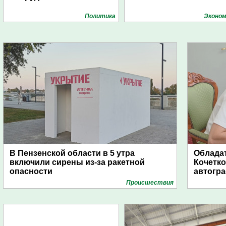
Политика
Эконом
В Пензенской области в 5 утра
Обладат
включили сирены из-за ракетной
Кочетко
опасности
автогр
Проиcшествия