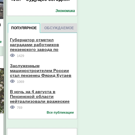
Экономика
м
ПОПУЛЯРНОЕ
ОБСУЖДАЕМОЕ
Губернатор отметил
я
наградами работников
пензенского завода по
производству станков
1429
Заслуженным
машиностроителем России
стал пензенец Фярид Кутаев
1069
В ночь на 4 августа в
Пензенской области
нейтрализовали вражеские
дроны
769
Все публикации
и