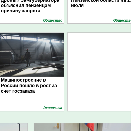
дроны? Замгубернатора
Пензенской области на 1
объяснил пензенцам
июля
причину запрета
Общество
Обществ
Машиностроение в
России пошло в рост за
счет госзаказа
Экономика