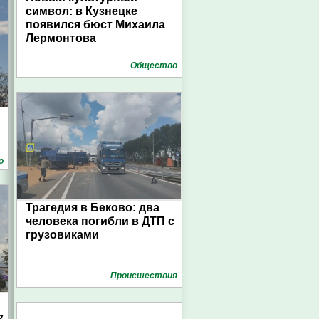
символ: в Кузнецке
появился бюст Михаила
Лермонтова
Общество
о
Трагедия в Беково: два
человека погибли в ДТП с
грузовиками
Проиcшествия