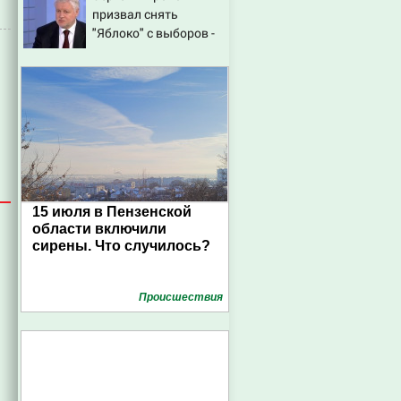
призвал снять
склады Wildberries,
"Яблоко" с выборов -
состояние
Новости на Вести.ru
пострадавших
15 июля в Пензенской
области включили
сирены. Что случилось?
Проиcшествия