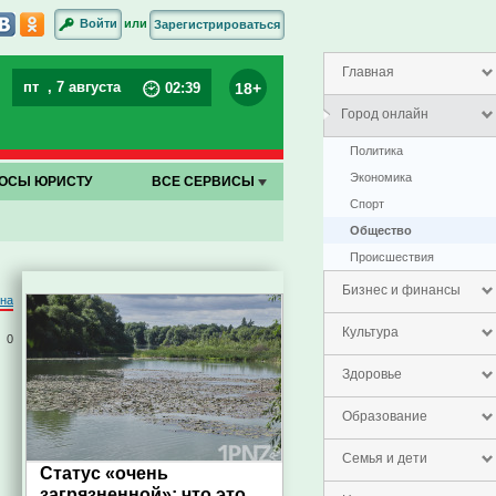
или
Войти
Зарегистрироваться
Главная
пт
, 7 августа
18+
02
:
39
Город онлайн
Политика
Экономика
ОСЫ ЮРИСТУ
ВСЕ СЕРВИСЫ
Спорт
Общество
Проиcшествия
Бизнес и финансы
на
Культура
0
Здоровье
Образование
Семья и дети
Статус «очень
загрязненной»: что это