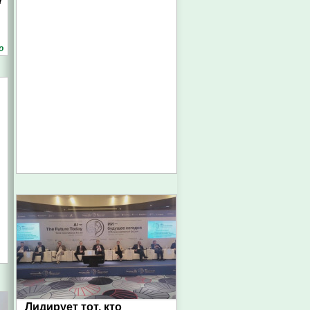
7
о
Лидирует тот, кто