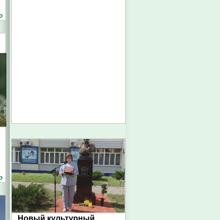
о
о
Новый культурный