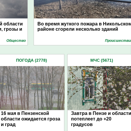
й области
Во время жуткого пожара в Никольско
, грозы и
районе сгорели несколько зданий
Общество
Проиcшестви
ПОГОДА (2778)
МЧС (5671)
16 мая в Пензенской
Завтра в Пензе и област
области ожидается гроза
потеплеет до +20
и град
градусов