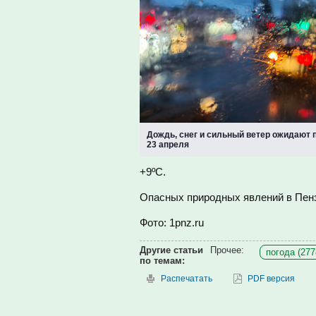
Дождь, снег и сильный ветер ожидают 
23 апреля
+9ºС.
Опасных природных явлений в Пенз
Фото: 1pnz.ru
Другие статьи
Прочее:
погода (277
по темам:
Распечатать
PDF версия